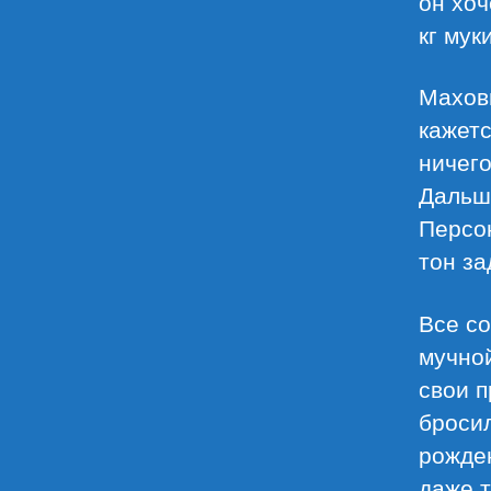
он хоч
кг мук
Махови
кажет
ничего
Дальше
Персо
тон за
Все со
мучной
свои 
бросил
рожде
даже т