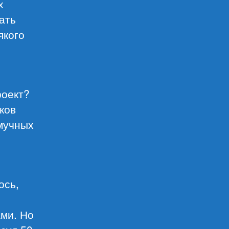
х
ать
якого
роект?
ков
 мучных
ось,
ми. Но