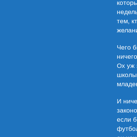
которы
недель
тем, к
желани
Чего б
ничего
Ох уж 
школы,
младе
И ниче
законо
если 
футбо