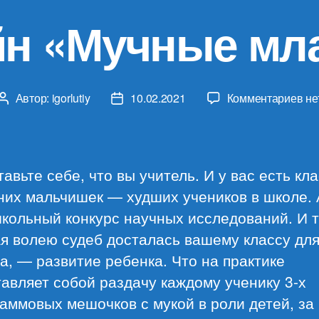
йн «Мучные мл
к
Автор:
igorlutiy
10.02.2021
Комментариев
не
Автор
Дата
за
записи
записи
Эн
Фа
«М
авьте себе, что вы учитель. И у вас есть кла
мл
них мальчишек — худших учеников в школе. 
кольный конкурс научных исследований. И 
я волею судеб досталась вашему классу дл
а, — развитие ребенка. Что на практике
авляет собой раздачу каждому ученику 3-х
аммовых мешочков с мукой в роли детей, за