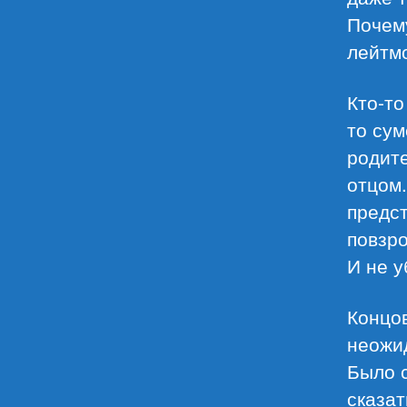
Почему
лейтмо
Кто-то
то сум
родите
отцом.
предст
повзро
И не у
Концов
неожи
Было с
сказат