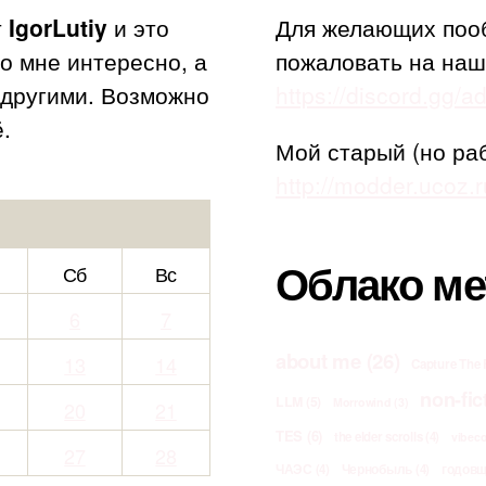
т
IgorLutiy
и это
Для желающих поо
то мне интересно, а
пожаловать на наш
с другими. Возможно
https://discord.gg/
.
Мой старый (но ра
http://modder.ucoz.r
Облако ме
Сб
Вс
6
7
about me
(26)
13
14
Capture The 
non-fic
LLM
(5)
Morrowind
(3)
20
21
TES
(6)
the elder scrolls
(4)
vibec
27
28
ЧАЭС
(4)
Чернобыль
(4)
годов