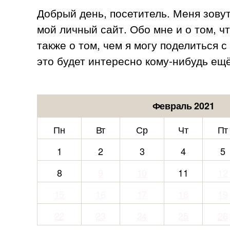
Добрый день, посетитель. Меня зову
мой личный сайт. Обо мне и о том, ч
также о том, чем я могу поделиться 
это будет интересно кому-нибудь ещё
Февраль 2021
Пн
Вт
Ср
Чт
Пт
1
2
3
4
5
8
9
10
11
12
15
16
17
18
19
22
23
24
25
26