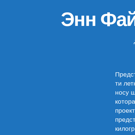
Энн Фа
Предст
ти лет
носу ш
котора
проект
предст
килогр