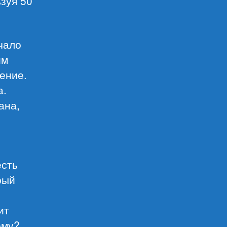
зуя 50
чало
им
ение.
а.
ана,
есть
рый
ит
ему?