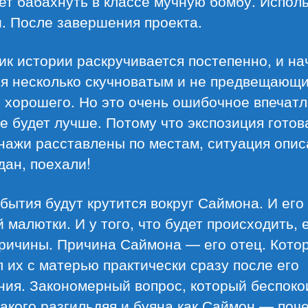
ет бабахнуть в классе мучную бомбу. Исполь
и. После завершения проекта.
к истории раскручивается постепенно, и на
ся несколько скучноватым и не предвещающ
 хорошего. Но это очень ошибочное впечатл
 будет лучше. Потому что экспозиция готов
нажи расставлены по местам, ситуация опис
дан, поехали!
бытия будут крутится вокруг Саймона. И его
 малютки. И у того, что будет происходить, 
причины. Причина Саймона — его отец. Кото
 их с матерью практически сразу после его
ния. Закономерный вопрос, который беспоко
акого разгильдяя и буяна как Саймон — поч