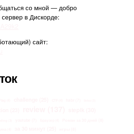
бщаться со мной — добро
 сервер в Дискорде:
adA29k2
ботающий) сайт:
u
ток
challenge
(25)
habr
(7)
Flag
(4)
CTF
(4)
links
(3)
review
(137)
stepik
(30)
tion
(23)
Роман за 30 дней
(8)
youtube
(7)
Браузер
(4)
oding
(3)
за 30 минут
(25)
игры
(8)
щина
(4)