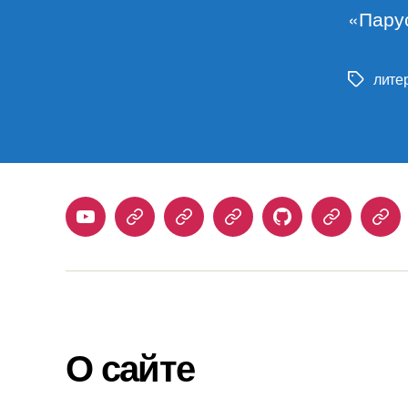
«Парус
лите
Метки
Youtube
Telegram
Stepik
Habr
Github
Samlib
Duo
О сайте