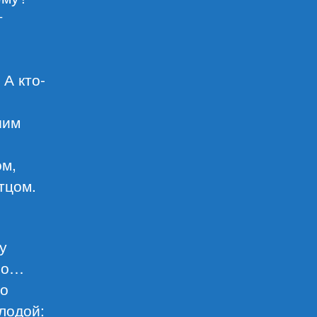
т
А кто-
шим
ом,
тцом.
у
 но…
ло
олодой: