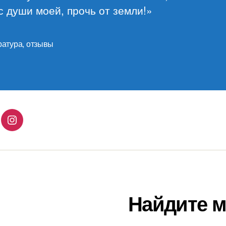
 души моей, прочь от земли!»
ратура
,
отзывы
lingo
Instagram
Найдите м