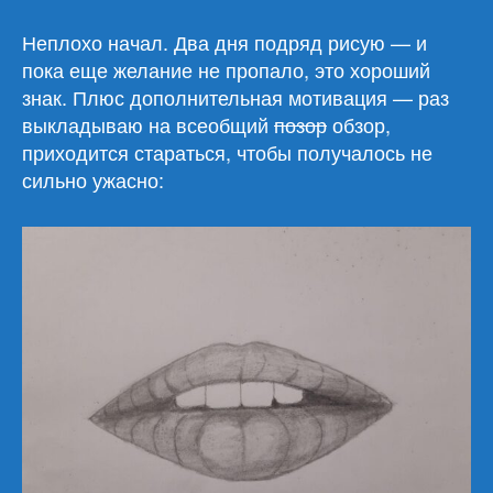
Урок
2.
Неплохо начал. Два дня подряд рисую — и
Рот
пока еще желание не пропало, это хороший
за
знак. Плюс дополнительная мотивация — раз
30
выкладываю на всеобщий
позор
обзор,
минут
приходится стараться, чтобы получалось не
сильно ужасно: