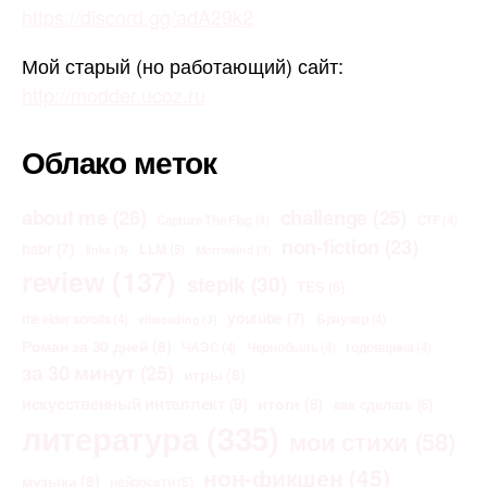
https://discord.gg/adA29k2
Мой старый (но работающий) сайт:
http://modder.ucoz.ru
Облако меток
about me
(26)
challenge
(25)
Capture The Flag
(4)
CTF
(4)
non-fiction
(23)
habr
(7)
LLM
(5)
links
(3)
Morrowind
(3)
review
(137)
stepik
(30)
TES
(6)
youtube
(7)
the elder scrolls
(4)
Браузер
(4)
vibecoding
(3)
Роман за 30 дней
(8)
ЧАЭС
(4)
Чернобыль
(4)
годовщина
(4)
за 30 минут
(25)
игры
(8)
искусственный интеллект
(9)
итоги
(8)
как сделать
(6)
литература
(335)
мои стихи
(58)
нон-фикшен
(45)
музыка
(8)
нейросети
(5)