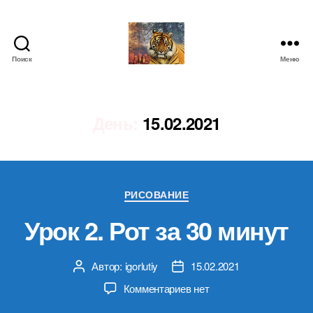
Поиск
Меню
IgorLutiy`s
Blog
День:
15.02.2021
Рубрики
РИСОВАНИЕ
Урок 2. Рот за 30 минут
Автор:
igorlutiy
15.02.2021
Автор
Дата
записи
записи
к
Комментариев
нет
записи