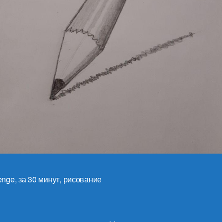
enge
,
за 30 минут
,
рисование