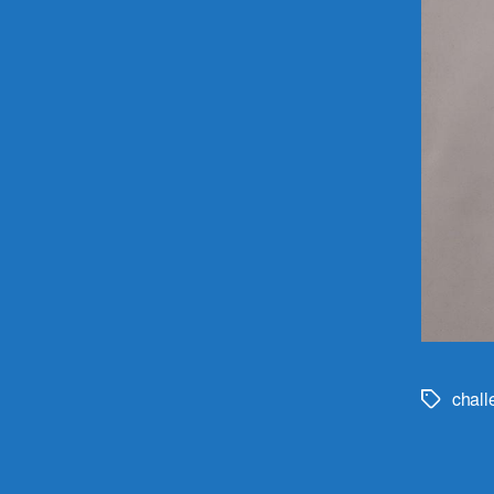
chall
Метки