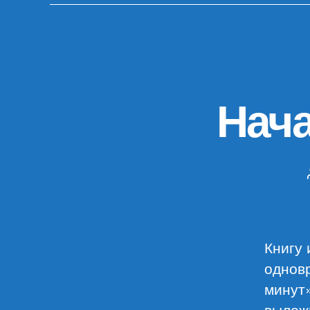
Нача
Книгу 
однов
минут»
выложи