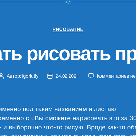
Рубрики
РИСОВАНИЕ
ть рисовать п
к
Автор:
igorlutiy
24.02.2021
Комментариев
не
Автор
Дата
за
записи
записи
На
ри
пр
именно под таким названием я листаю
ременно с «Вы сможете нарисовать это за 3
 и выборочно что-то рисую. Вроде как-то о
ть эти рисунки, так что выкладываю пару-тр