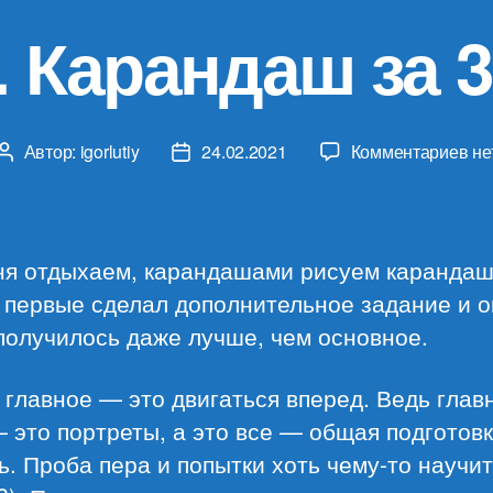
. Карандаш за 
к
Автор:
igorlutiy
24.02.2021
Комментариев
не
Автор
Дата
за
записи
записи
Ур
11.
Ка
ня отдыхаем, карандашами рисуем карандаш
за
 первые сделал дополнительное задание и о
30
получилось даже лучше, чем основное.
ми
главное — это двигаться вперед. Ведь глав
 это портреты, а это все — общая подготовк
ь. Проба пера и попытки хоть чему-то научи