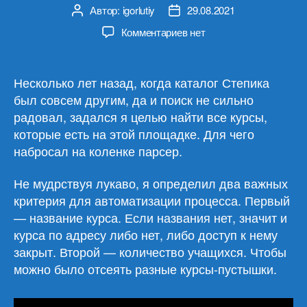
Автор:
igorlutiy
29.08.2021
Автор
Дата
записи
записи
к
Комментариев
нет
записи
Python-
скрипт
Несколько лет назад, когда каталог Степика
для
был совсем другим, да и поиск не сильно
парсинга
радовал, задался я целью найти все курсы,
курсов
которые есть на этой площадке. Для чего
Степика
набросал на коленке парсер.
(Stepik)
Не мудрствуя лукаво, я определил два важных
критерия для автоматизации процесса. Первый
— название курса. Если названия нет, значит и
курса по адресу либо нет, либо доступ к нему
закрыт. Второй — количество учащихся. Чтобы
можно было отсеять разные курсы-пустышки.