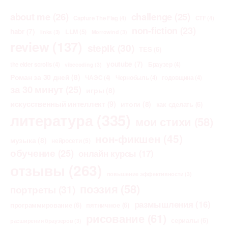
about me
(26)
challenge
(25)
Capture The Flag
(4)
CTF
(4)
non-fiction
(23)
habr
(7)
LLM
(5)
links
(3)
Morrowind
(3)
review
(137)
stepik
(30)
TES
(6)
youtube
(7)
the elder scrolls
(4)
Браузер
(4)
vibecoding
(3)
Роман за 30 дней
(8)
ЧАЭС
(4)
Чернобыль
(4)
годовщина
(4)
за 30 минут
(25)
игры
(8)
искусственный интеллект
(9)
итоги
(8)
как сделать
(6)
литература
(335)
мои стихи
(58)
нон-фикшен
(45)
музыка
(8)
нейросети
(5)
обучение
(25)
онлайн курсы
(17)
отзывы
(263)
повышение эффективности
(3)
поэзия
(58)
портреты
(31)
размышления
(16)
программирование
(6)
пятничное
(6)
рисование
(61)
сериалы
(6)
расширения браузеров
(3)