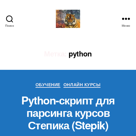
Поиск
Меню
IgorLutiy`s
Blog
Метка:
python
Рубрики
ОБУЧЕНИЕ
ОНЛАЙН КУРСЫ
Python-скрипт для
парсинга курсов
Степика (Stepik)