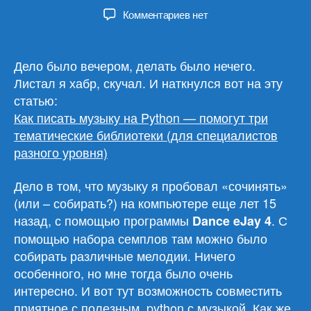
записи
записи
к
Комментариев
нет
записи
Python,
FoxDot
Дело было вечером, делать было нечего.
и
Листал я хабр, скучал. И наткнулся вот на эту
музыка
статью:
Как писать музыку на Python — помогут три
тематические библиотеки (для специалистов
разного уровня)
Дело в том, что музыку я пробовал «сочинять»
(или – собирать?) на компьютере еще лет 15
назад, с помощью программы
. С
Dance eJay 4
помощью набора семплов там можно было
собирать различные мелодии. Ничего
особенного, но мне тогда было очень
интересно. И вот тут возможность совместить
приятное с полезным, python с музыкой. Как же