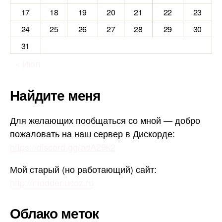
17
18
19
20
21
22
23
24
25
26
27
28
29
30
31
« Июл
Найдите меня
Для желающих пообщаться со мной — добро
пожаловать на наш сервер в Дискорде:
https://discord.gg/adA29k2
Мой старый (но работающий) сайт:
http://modder.ucoz.ru
Облако меток