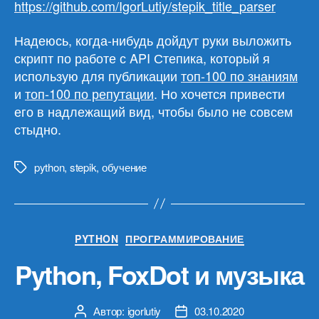
https://github.com/IgorLutiy/stepik_title_parser
Надеюсь, когда-нибудь дойдут руки выложить
скрипт по работе с API Степика, который я
использую для публикации
топ-100 по знаниям
и
топ-100 по репутации
. Но хочется привести
его в надлежащий вид, чтобы было не совсем
стыдно.
python
,
stepik
,
обучение
Метки
Рубрики
PYTHON
ПРОГРАММИРОВАНИЕ
Python, FoxDot и музыка
Автор:
igorlutiy
03.10.2020
Автор
Дата