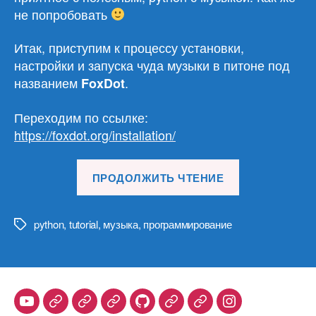
не попробовать
Итак, приступим к процессу установки,
настройки и запуска чуда музыки в питоне под
названием
.
FoxDot
Переходим по ссылке:
https://foxdot.org/installation/
«Python,
ПРОДОЛЖИТЬ ЧТЕНИЕ
FoxDot
и
музыка»
python
,
tutorial
,
музыка
,
программирование
Метки
Youtube
Telegram
Stepik
Habr
Github
Samlib
Duolingo
Instagram