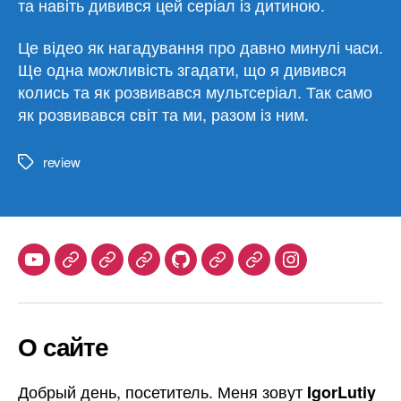
та навіть дивився цей серіал із дитиною.
Це відео як нагадування про давно минулі часи.
Ще одна можливість згадати, що я дивився
колись та як розвивався мультсеріал. Так само
як розвивався світ та ми, разом із ним.
review
Метки
Youtube
Telegram
Stepik
Habr
Github
Samlib
Duolingo
Instagram
О сайте
Добрый день, посетитель. Меня зовут
IgorLutiy