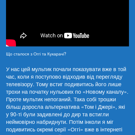
Що сталося з Оггі та Кукарачі?
У нас цей мультик почали показувати вже в той
час, коли я поступово відходив від перегляду
телевізору. Тому встиг подивитись його лише
трохи на початку нульових по «Новому каналу».
Проте мультик непоганий. Така собі трошки
більш доросла альтернатива «Том і Джері», які
у 90-ті були задивлені до дир та встигли
неймовірно набриднути. Потім інколи я міг
подивитись окремі серії «Оггі» вже в інтернеті