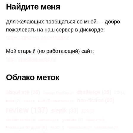
Найдите меня
Для желающих пообщаться со мной — добро
пожаловать на наш сервер в Дискорде:
https://discord.gg/adA29k2
Мой старый (но работающий) сайт:
http://modder.ucoz.ru
Облако меток
about me
(26)
challenge
(25)
Capture The Flag
(4)
CTF
(4)
non-fiction
(23)
habr
(7)
LLM
(5)
links
(3)
Morrowind
(3)
review
(137)
stepik
(30)
TES
(6)
youtube
(7)
the elder scrolls
(4)
Браузер
(4)
vibecoding
(3)
Роман за 30 дней
(8)
ЧАЭС
(4)
Чернобыль
(4)
годовщина
(4)