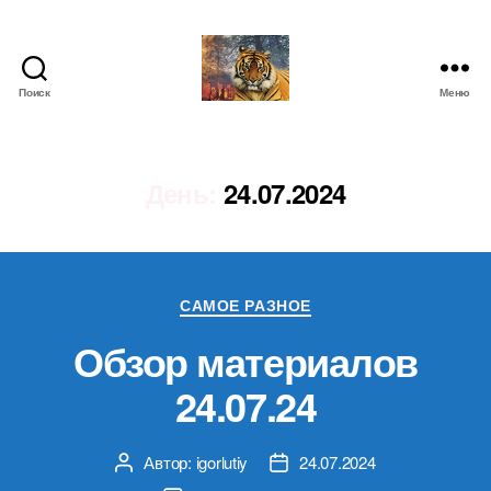
Поиск
Меню
IgorLutiy`s
Blog
День:
24.07.2024
Рубрики
САМОЕ РАЗНОЕ
Обзор материалов
24.07.24
Автор:
igorlutiy
24.07.2024
Автор
Дата
записи
записи