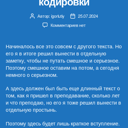
кодировки
Автор:
igorlutiy
25.07.2024
Автор
Дата
записи
записи
к
Комментариев
нет
записи
Строки
в
Начиналось все это совсем с другого текста. Но
программировании
его я в итоге решил вынести в отдельную
—
заметку, чтобы не путать смешное и серьезное.
невнимательность
Поэтому смешное оставим на потом, а сегодня
и
немного о серьезном.
кодировки
А здесь должен был быть еще длинный текст о
том, как я пришел в преподавание, сколько лет
и что преподаю, но его я тоже решил вынести в
отдельную простынь.
Поэтому здесь будет лишь краткое вступление.