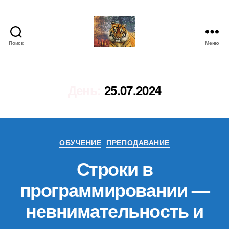
Поиск
Меню
IgorLutiy`s
Blog
День:
25.07.2024
Рубрики
ОБУЧЕНИЕ
ПРЕПОДАВАНИЕ
Строки в
программировании —
невнимательность и