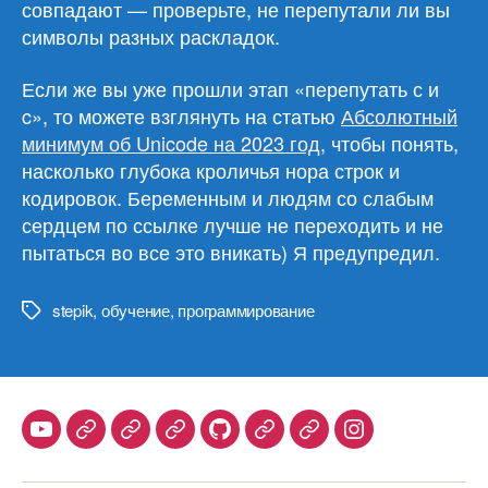
совпадают — проверьте, не перепутали ли вы
символы разных раскладок.
Если же вы уже прошли этап «перепутать с и
c», то можете взглянуть на статью
Абсолютный
минимум об Unicode на 2023 год
, чтобы понять,
насколько глубока кроличья нора строк и
кодировок. Беременным и людям со слабым
сердцем по ссылке лучше не переходить и не
пытаться во все это вникать) Я предупредил.
stepik
,
обучение
,
программирование
Метки
Youtube
Telegram
Stepik
Habr
Github
Samlib
Duolingo
Instagram