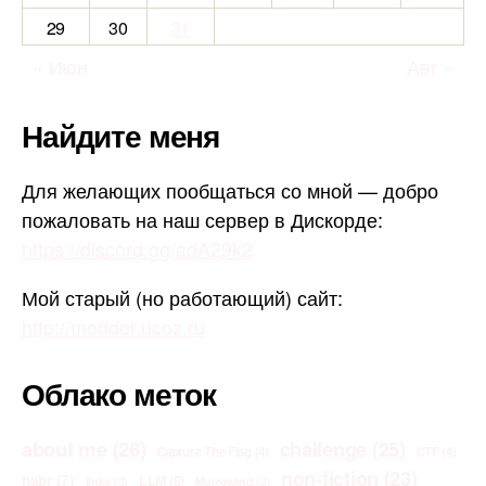
29
30
31
« Июн
Авг »
Найдите меня
Для желающих пообщаться со мной — добро
пожаловать на наш сервер в Дискорде:
https://discord.gg/adA29k2
Мой старый (но работающий) сайт:
http://modder.ucoz.ru
Облако меток
about me
(26)
challenge
(25)
Capture The Flag
(4)
CTF
(4)
non-fiction
(23)
habr
(7)
LLM
(5)
links
(3)
Morrowind
(3)