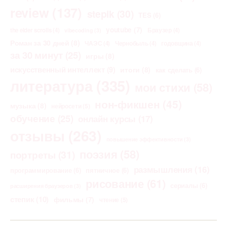
review
(137)
stepik
(30)
TES
(6)
youtube
(7)
the elder scrolls
(4)
Браузер
(4)
vibecoding
(3)
Роман за 30 дней
(8)
ЧАЭС
(4)
Чернобыль
(4)
годовщина
(4)
за 30 минут
(25)
игры
(8)
искусственный интеллект
(9)
итоги
(8)
как сделать
(6)
литература
(335)
мои стихи
(58)
нон-фикшен
(45)
музыка
(8)
нейросети
(5)
обучение
(25)
онлайн курсы
(17)
отзывы
(263)
повышение эффективности
(3)
поэзия
(58)
портреты
(31)
размышления
(16)
программирование
(6)
пятничное
(6)
рисование
(61)
сериалы
(6)
расширения браузеров
(3)
степик
(10)
фильмы
(7)
чтение
(5)