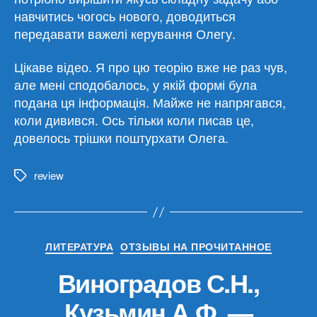
навчитись чогось нового, доводиться
передавати важелі керування Олегу.
Цікаве відео. Я про цю теорію вже не раз чув,
але мені сподобалось, у якій формі була
подана ця інформація. Майже не напрягався,
коли дивився. Ось тільки коли писав це,
довелось трішки поштурхати Олега.
review
Метки
Рубрики
ЛИТЕРАТУРА
ОТЗЫВЫ НА ПРОЧИТАННОЕ
Виноградов С.Н.,
Кузьмин А.Ф. —