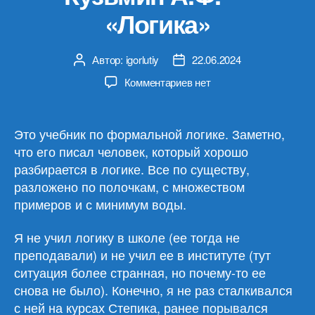
«Логика»
Автор:
igorlutiy
22.06.2024
Автор
Дата
записи
записи
к
Комментариев
нет
записи
Виноградов
С.Н.,
Это учебник по формальной логике. Заметно,
Кузьмин
что его писал человек, который хорошо
А.Ф.
разбирается в логике. Все по существу,
—
разложено по полочкам, с множеством
«Логика»
примеров и с минимум воды.
Я не учил логику в школе (ее тогда не
преподавали) и не учил ее в институте (тут
ситуация более странная, но почему-то ее
снова не было). Конечно, я не раз сталкивался
с ней на курсах Степика, ранее порывался