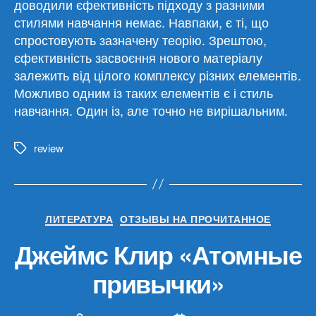
доводили єфективність підходу з разними
стилями навчання немає. Навпаки, є ті, що
спростовують зазначену теорію. Зрештою,
єфективність засвоєння нового матеріалу
залежить від цілого комплексу різних елементів.
Можливо одним із таких елементів є і стиль
навчання. Один із, але точно не вирішальним.
review
Метки
Рубрики
ЛИТЕРАТУРА
ОТЗЫВЫ НА ПРОЧИТАННОЕ
Джеймс Клир «Атомные
привычки»