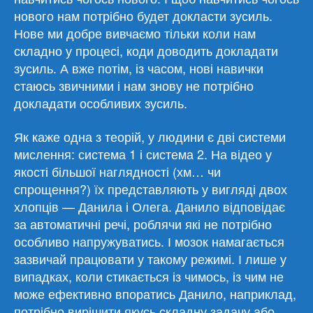
нового нам потрібно будет докласти зусиль.
Нове ми добре вивчаємо тільки коли нам
складно у процесі, коди доводить докладати
зусиль. А вже потім, із часом, нові навички
стаюсь звичними і нам знову не потрібно
докладати особливих зусиль.
Як каже одна з теорій, у людини є дві системи
мислення: система 1 і система 2. На відео у
якості більшої наглядності (хм… чи
спрощення?) їх представляють у вигляді двох
хлопців — Данила і Олега. Данило відповідає
за автоматичні речі, роблячи які не потрібно
особливо напружуватись. І мозок намагається
зазвичай працювати у такому режимі. І лише у
випадках, коли стикається із чимось, із чим не
може ефективно впоратись Данило, наприклад,
потрібно вирішити якусь складну задачу або