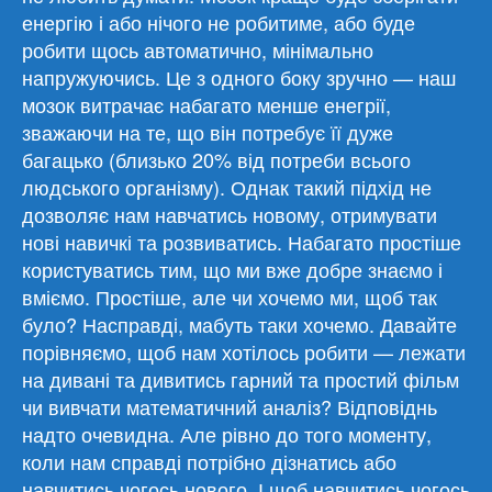
енергію і або нічого не робитиме, або буде
робити щось автоматично, мінімально
напружуючись. Це з одного боку зручно — наш
мозок витрачає набагато менше енегрії,
зважаючи на те, що він потребує її дуже
багацько (близько 20% від потреби всього
людського організму). Однак такий підхід не
дозволяє нам навчатись новому, отримувати
нові навичкі та розвиватись. Набагато простіше
користуватись тим, що ми вже добре знаємо і
вміємо. Простіше, але чи хочемо ми, щоб так
було? Насправді, мабуть таки хочемо. Давайте
порівняємо, щоб нам хотілось робити — лежати
на дивані та дивитись гарний та простий фільм
чи вивчати математичний аналіз? Відповіднь
надто очевидна. Але рівно до того моменту,
коли нам справді потрібно дізнатись або
навчитись чогось нового. І щоб навчитись чогось