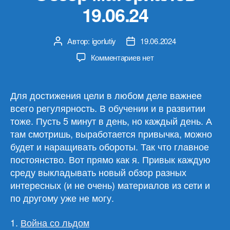
19.06.24
Автор:
igorlutiy
19.06.2024
Автор
Дата
записи
записи
к
Комментариев
нет
записи
Обзор
материалов
Для достижения цели в любом деле важнее
19.06.24
всего регулярность. В обучении и в развитии
тоже. Пусть 5 минут в день, но каждый день. А
там смотришь, выработается привычка, можно
будет и наращивать обороты. Так что главное
постоянство. Вот прямо как я. Привык каждую
среду выкладывать новый обзор разных
интересных (и не очень) материалов из сети и
по другому уже не могу.
1.
Война со льдом