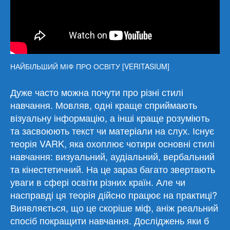
НАЙБІЛЬШИЙ МІФ ПРО ОСВІТУ [VERITASIUM]
Дуже часто можна почути про різні стилі
навчання. Мовляв, одні краще сприймають
візуальну інформацію, а інші краще розуміють
та засвоюють текст чи матеріали на слух. Існує
теорія VARK, яка охоплює чотири основні стилі
навчання: визуальний, аудіальний, вербальний
та кінестетичний. На це зараз багато звертають
уваги в сфері освіти різних країн. Але чи
насправді ця теорія дійсно працює на практиці?
Виявляється, що це скоріше міф, аніж реальний
спосіб покращити навчання. Досліджень яки б