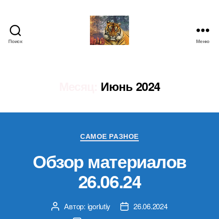
Поиск
Меню
IgorLutiy`s
Blog
Месяц:
Июнь 2024
Рубрики
САМОЕ РАЗНОЕ
Обзор материалов
26.06.24
Автор:
igorlutiy
26.06.2024
Автор
Дата
записи
записи