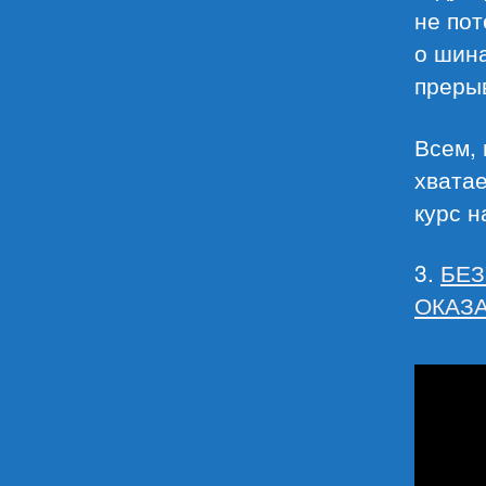
не пот
о шина
прерыв
Всем, 
хватае
курс н
3.
БЕЗ
ОКАЗА