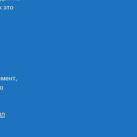
к это
емент,
но
лл