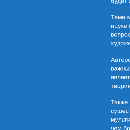
будет 
Тема м
науке 
вопрос
худож
Автор
важных
являет
теории
Также
сущес
мульти
чем бо