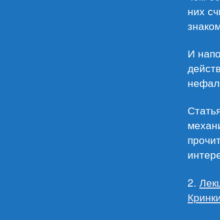
них сч
знаком
И напо
дейст
нефал
Статья
механи
прочит
интер
2.
Лек
Кринки