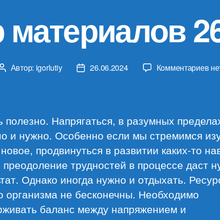
 материалов 26
к
Автор:
igorlutiy
26.06.2024
Комментариев
не
Автор
Дата
за
записи
записи
Об
ма
26.
 полезно. Напрягаться, в разумных предела
о и нужно. Особенно если мы стремимся из
 новое, продвинуться в развитии каких-то на
 преодоление трудностей в процессе даст 
тат. Однако иногда нужно и отдыхать. Ресу
о организма не бесконечны. Необходимо
рживать баланс между напряжением и