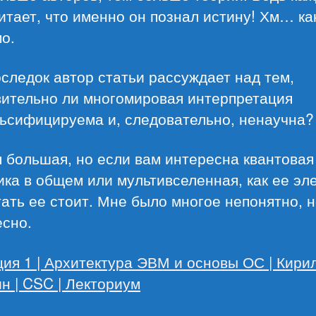
итает, что именно он познал истину! Хм… ка
о.
следок автор статьи рассуждает над тем,
вительно ли многомировая интерпретация
ьсифицируема и, следовательно, ненаучна?
 большая, но если вам интересна квантовая
ка в общем или мультивселенная, как ее эл
ать ее стоит. Мне было многое непонятно, 
есно.
ция 1 | Архитектура ЭВМ и основы ОС | Кири
н | CSC | Лекториум