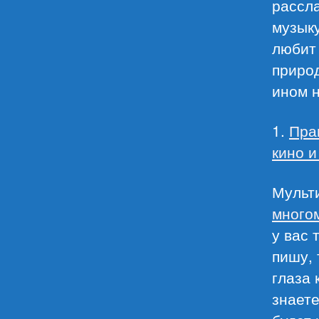
рассл
музыку
любит 
природ
ином 
1.
Пра
кино и
Мульт
много
у вас 
пишу, 
глаза 
знаете