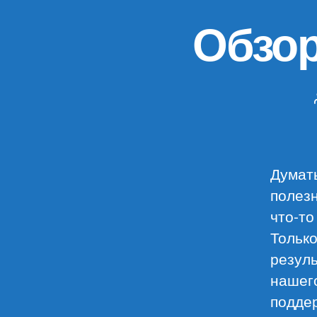
Обзор
Думать
полезн
что-то
Только
резуль
нашег
подде