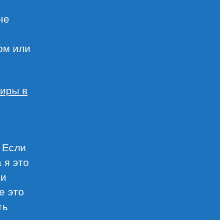
не
ом или
иры в
 Если
 я это
ли
е это
ть