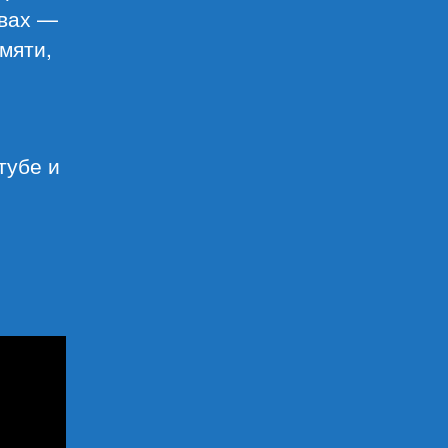
овах —
мяти,
тубе и