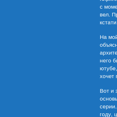
с моме
вел. П
кстати
На мой
объясн
архит
него 
ютубе,
хочет 
Вот и 
основы
серии.
году, 