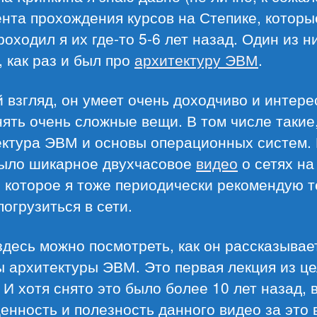
нта прохождения курсов на Степике, которы
роходил я их где-то 5-6 лет назад. Один из н
, как раз и был про
архитектуру ЭВМ
.
 взгляд, он умеет очень доходчиво и интере
ять очень сложные вещи. В том числе такие,
ектура ЭВМ и основы операционных систем.
было шикарное двухчасовое
видео
о сетях на
 которое я тоже периодически рекомендую т
погрузиться в сети.
здесь можно посмотреть, как он рассказывае
 архитектуры ЭВМ. Это первая лекция из ц
 И хотя снято это было более 10 лет назад, 
ценность и полезность данного видео за это