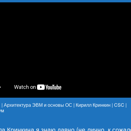
 | Архитектура ЭВМ и основы ОС | Кирилл Кринкин | CSC |
ум
а Кринкина я знаю давно (не лично, к сожал