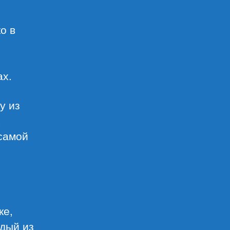
о в
ах.
у из
,
 самой
ке,
ждый из