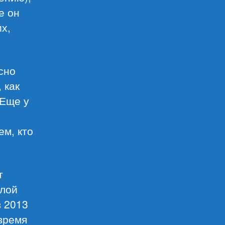
е он
их,
сно
 как
 Еще у
ем, кто
т
елой
в 2013
 время