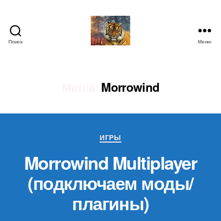
Поиск
Меню
IgorLutiy`s
Blog
Метка:
Morrowind
Рубрики
ИГРЫ
Morrowind Multiplayer
(подключаем моды/
плагины)