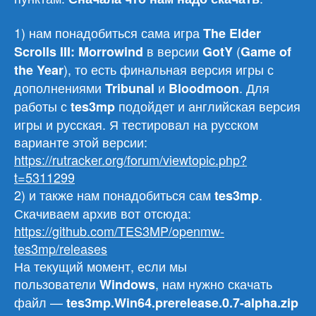
1) нам понадобиться сама игра
The Elder
в версии
(
Scrolls III: Morrowind
GotY
Game of
), то есть финальная версия игры с
the Year
дополнениями
и
. Для
Tribunal
Bloodmoon
работы с
подойдет и английская версия
tes3mp
игры и русская. Я тестировал на русском
варианте этой версии:
https://rutracker.org/forum/viewtopic.php?
t=5311299
2) и также нам понадобиться сам
.
tes3mp
Скачиваем архив вот отсюда:
https://github.com/TES3MP/openmw-
tes3mp/releases
На текущий момент, если мы
пользователи
, нам нужно скачать
Windows
файл —
tes3mp.Win64.prerelease.0.7-alpha.zip