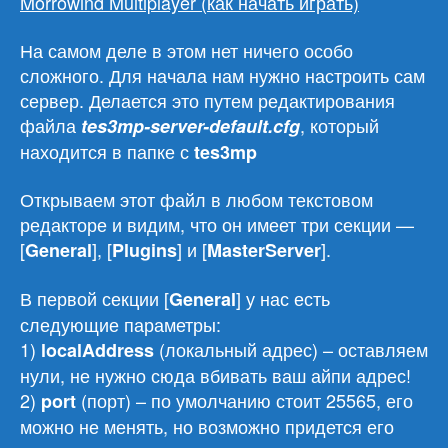
Morrowind Multiplayer (как начать играть)
На самом деле в этом нет ничего особо
сложного. Для начала нам нужно настроить сам
сервер. Делается это путем редактирования
файла
, который
tes3mp-server-default.cfg
находится в папке с
tes3mp
Открываем этот файл в любом текстовом
редакторе и видим, что он имеет три секции —
[
], [
] и [
].
General
Plugins
MasterServer
В первой секции [
] у нас есть
General
следующие параметры:
1)
(локальный адрес) – оставляем
localAddress
нули, не нужно сюда вбивать ваш айпи адрес!
2)
(порт) – по умолчанию стоит 25565, его
port
можно не менять, но возможно придется его