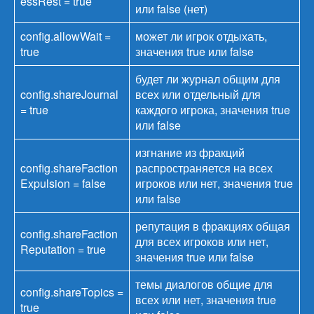
essRest = true
или false (нет)
config.allowWait =
может ли игрок отдыхать,
true
значения true или false
будет ли журнал общим для
config.shareJournal
всех или отдельный для
= true
каждого игрока, значения true
или false
изгнание из фракций
config.shareFaction
распространяется на всех
Expulsion = false
игроков или нет, значения true
или false
репутация в фракциях общая
config.shareFaction
для всех игроков или нет,
Reputation = true
значения true или false
темы диалогов общие для
config.shareTopics =
всех или нет, значения true
true