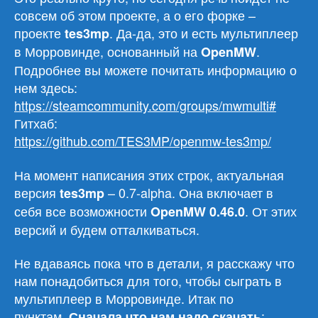
совсем об этом проекте, а о его форке –
проекте
. Да-да, это и есть мультиплеер
tes3mp
в Морровинде, основанный на
.
OpenMW
Подробнее вы можете почитать информацию о
нем здесь:
https://steamcommunity.com/groups/mwmulti#
Гитхаб:
https://github.com/TES3MP/openmw-tes3mp/
На момент написания этих строк, актуальная
версия
– 0.7-alpha. Она включает в
tes3mp
себя все возможности
. От этих
OpenMW 0.46.0
версий и будем отталкиваться.
Не вдаваясь пока что в детали, я расскажу что
нам понадобиться для того, чтобы сыграть в
мультиплеер в Морровинде. Итак по
пунктам.
:
Сначала что нам надо скачать