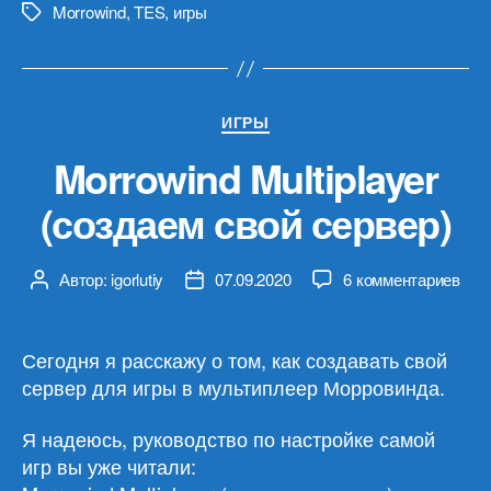
Morrowind
,
TES
,
игры
Метки
Рубрики
ИГРЫ
Morrowind Multiplayer
(создаем свой сервер)
к
Автор:
igorlutiy
07.09.2020
6 комментариев
Автор
Дата
зап
записи
записи
Mor
Mult
Сегодня я расскажу о том, как создавать свой
(со
сервер для игры в мультиплеер Морровинда.
сво
сер
Я надеюсь, руководство по настройке самой
игр вы уже читали: