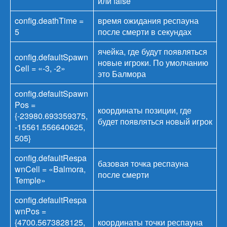
или false
config.deathTime =
время ожидания респауна
5
после смерти в секундах
ячейка, где будут появляться
config.defaultSpawn
новые игроки. По умолчанию
Cell = «-3, -2»
это Балмора
config.defaultSpawn
Pos =
координаты позиции, где
{-23980.693359375,
будет появляться новый игрок
-15561.556640625,
505}
config.defaultRespa
базовая точка респауна
wnCell = «Balmora,
после смерти
Temple»
config.defaultRespa
wnPos =
{4700.5673828125,
координаты точки респауна