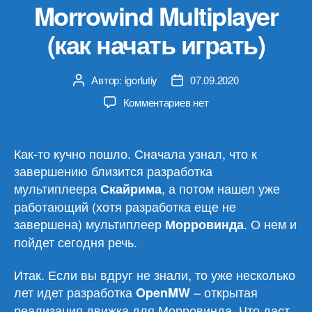
Morrowind Multiplayer
(как начать играть)
Автор:
igorlutiy
07.09.2020
Автор
Дата
записи
записи
к
Комментариев
нет
записи
Morrowind
Multiplayer
Как-то кучно пошло. Сначала узнал, что к
(как
завершению близится разработка
начать
мультиплеера
, а потом нашел уже
Скайрима
играть)
работающий (хотя разработка еще не
завершена) мультиплеер
. О нем и
Морровинда
пойдет сегодня речь.
Итак. Если вы вдруг не знали, то уже несколько
лет идет разработка
– открытая
OpenMW
реализация движка для Морровинда. Что даст