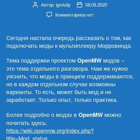
Автор:
igorlutiy
08.09.2020
Автор
Дата
записи
записи
к
Комментариев
нет
записи
Morrowind
Multiplayer
Сегодня настала очередь рассказать о том, как
(подключаем
подключать моды к мультиплееру Морровинда.
моды/
плагины)
Тема поддержки проектом
модов –
OpenMW
это тема отдельного разговора. Нам же нужно
уяснить, что моды в принципе поддерживаются,
но в каждом отдельном случае возможны
варианты. То есть, может быть мод и не
заработает. Только опыт, только практика.
Более подробно о модах в
можно
OpenMW
почитать здесь:
https://wiki.openmw.org/index.php?
title=Mod_status