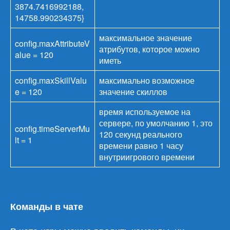
3874.7416992188,
14758.990234375}
максимальное значение
config.maxAttributeV
атрибутов, которое можно
alue = 120
иметь
config.maxSkillValu
максимально возможное
e = 120
значение скиллов
время используемое на
сервере, по умолчанию 1, это
config.timeServerMu
120 секунд реального
lt = 1
времени равно 1 часу
внутриигрового времени
Команды в чате