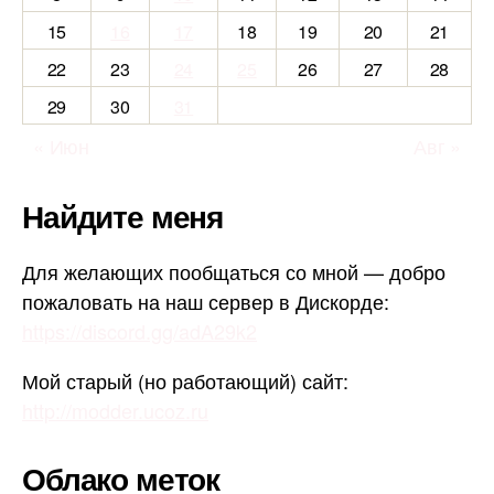
15
16
17
18
19
20
21
22
23
24
25
26
27
28
29
30
31
« Июн
Авг »
Найдите меня
Для желающих пообщаться со мной — добро
пожаловать на наш сервер в Дискорде:
https://discord.gg/adA29k2
Мой старый (но работающий) сайт:
http://modder.ucoz.ru
Облако меток