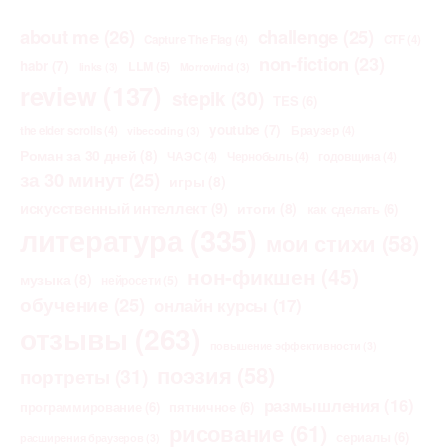
about me
(26)
challenge
(25)
Capture The Flag
(4)
CTF
(4)
non-fiction
(23)
habr
(7)
LLM
(5)
links
(3)
Morrowind
(3)
review
(137)
stepik
(30)
TES
(6)
youtube
(7)
the elder scrolls
(4)
Браузер
(4)
vibecoding
(3)
Роман за 30 дней
(8)
ЧАЭС
(4)
Чернобыль
(4)
годовщина
(4)
за 30 минут
(25)
игры
(8)
искусственный интеллект
(9)
итоги
(8)
как сделать
(6)
литература
(335)
мои стихи
(58)
нон-фикшен
(45)
музыка
(8)
нейросети
(5)
обучение
(25)
онлайн курсы
(17)
отзывы
(263)
повышение эффективности
(3)
поэзия
(58)
портреты
(31)
размышления
(16)
программирование
(6)
пятничное
(6)
рисование
(61)
сериалы
(6)
расширения браузеров
(3)