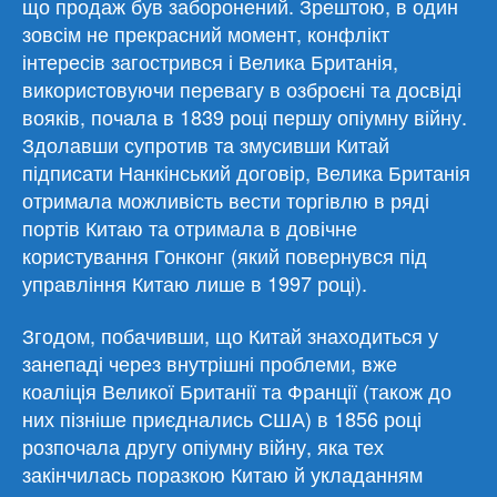
що продаж був заборонений. Зрештою, в один
зовсім не прекрасний момент, конфлікт
інтересів загострився і Велика Британія,
використовуючи перевагу в озброєні та досвіді
вояків, почала в 1839 році першу опіумну війну.
Здолавши супротив та змусивши Китай
підписати Нанкінський договір, Велика Британія
отримала можливість вести торгівлю в ряді
портів Китаю та отримала в довічне
користування Гонконг (який повернувся під
управління Китаю лише в 1997 році).
Згодом, побачивши, що Китай знаходиться у
занепаді через внутрішні проблеми, вже
коаліція Великої Британії та Франції (також до
них пізніше приєднались США) в 1856 році
розпочала другу опіумну війну, яка тех
закінчилась поразкою Китаю й укладанням