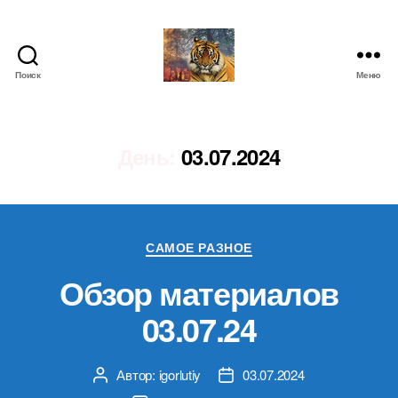
Поиск
Меню
IgorLutiy`s
Blog
День:
03.07.2024
Рубрики
САМОЕ РАЗНОЕ
Обзор материалов
03.07.24
Автор:
igorlutiy
03.07.2024
Автор
Дата
записи
записи