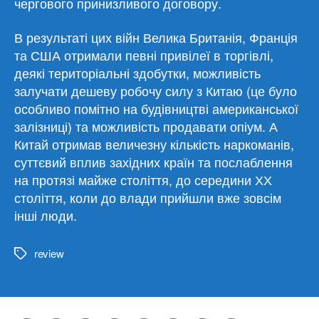
чергового принизливого договору.
В результаті цих війн Велика Британія, Франція
та США отримали певні привілеї в торгівлі,
деякі територіальні здобутки, можливість
залучати дешеву робочу силу з Китаю (це було
особливо помітно на будівництві американської
залізниці) та можливість продавати опіум. А
Китай отримав величезну кількість наркоманів,
суттєвий вплив західних країн та послаблення
на протязі майже століття, до середини ХХ
століття, коли до влади прийшли вже зовсім
інші люди.
review
Метки