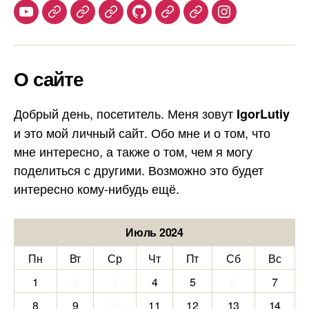
Youtube
Telegram
Stepik
Habr
Github
Samlib
Duolingo
Instagram
О сайте
Добрый день, посетитель. Меня зовут
IgorLutiy
и это мой личный сайт. Обо мне и о том, что
мне интересно, а также о том, чем я могу
поделиться с другими. Возможно это будет
интересно кому-нибудь ещё.
Июль 2024
Пн
Вт
Ср
Чт
Пт
Сб
Вс
1
2
3
4
5
6
7
8
9
10
11
12
13
14