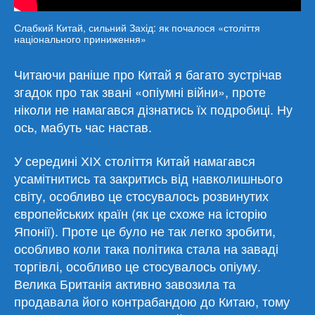
Слабкий Китай, сильний Захід: як почалося «століття
національного приниження»
Читаючи раніше про Китай я багато зустрічав
згадок про так звані «опіумні війни», проте
ніколи не намагався дізнатись їх подробиці. Ну
ось, мабуть час настав.
У середині ХІХ століття Китай намагався
усамітнитись та закритись від навколишнього
світу, особливо це стосувалось розвинутих
європейських країн (як це схоже на історію
Японії). Проте це було не так легко зробити,
особливо коли така політика стала на заваді
торгівлі, особливо це стосувалось опіуму.
Велика Британія активно завозила та
продавала його контрабандою до Китаю, тому