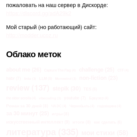
пожаловать на наш сервер в Дискорде:
https://discord.gg/adA29k2
Мой старый (но работающий) сайт:
http://modder.ucoz.ru
Облако меток
about me
(26)
challenge
(25)
Capture The Flag
(4)
CTF
(4)
non-fiction
(23)
habr
(7)
LLM
(5)
links
(3)
Morrowind
(3)
review
(137)
stepik
(30)
TES
(6)
youtube
(7)
the elder scrolls
(4)
Браузер
(4)
vibecoding
(3)
Роман за 30 дней
(8)
ЧАЭС
(4)
Чернобыль
(4)
годовщина
(4)
за 30 минут
(25)
игры
(8)
искусственный интеллект
(9)
итоги
(8)
как сделать
(6)
литература
(335)
мои стихи
(58)