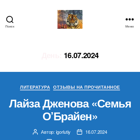
Поиск
Меню
IgorLutiy`s
Blog
День:
16.07.2024
Рубрики
ЛИТЕРАТУРА
ОТЗЫВЫ НА ПРОЧИТАННОЕ
Лайза Дженова «Семья
О’Брайен»
Автор:
igorlutiy
16.07.2024
Автор
Дата
записи
записи