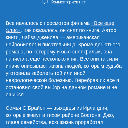
к
Комментариев
нет
записи
Лайза
Дженова
Все началось с просмотра фильма
«Все еще
«Семья
Элис»
. Как оказалось, он снят по книге. Автор
О’Брайен»
книги, Лайза Дженова — американская
нейробиолог и писательница. Кроме дебютного
романа, по которому и был снят фильм, она
написала еще несколько книг. Все они так или
иначе описывают жизнь людей, которым судьба
уготовила заболеть той или иной
неврологической болезнью. Перебрав их все я
остановил свой выбор на данном романе и не
ошибся.
Семья О’Брайен — выходцы из Ирландии,
которые живут в тихом районе Бостона. Джо,
глава семейства, всю жизнь проработал