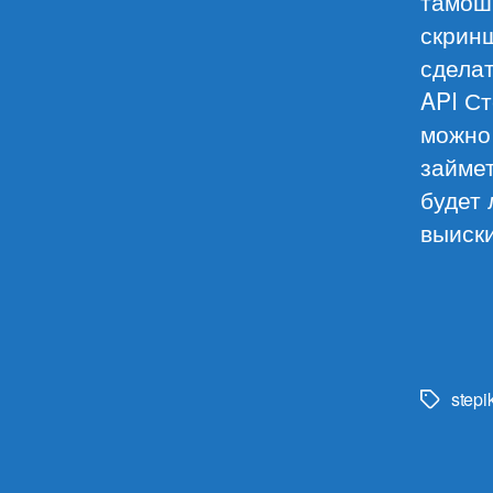
тамошн
скрин
сделат
API Ст
можно
займет
будет 
выиски
stepi
Метки