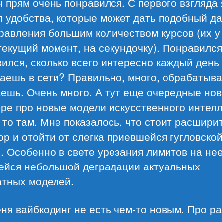
 прям очень понравился. С первого взгляда 
л удобства, которые может дать подобный д
равления большим количеством курсов (их у
текущий момент, на секундочку). Понравился
ился, сколько всего интересно каждый день
аешь в сети? Правильно, много, обрабатыва
ешь. Очень много. А тут еще очередные но
ре про новые модели искусственного интел
, то там. Мне показалось, что стоит расшири
ор и отойти от слегка приевшейся гугловско
. Особенно в свете урезания лимитов на нее
ейся небольшой деградации актуальных
атных моделей.
ня вайбкодинг не есть чем-то новым. Про р