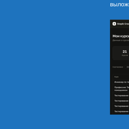
вылож