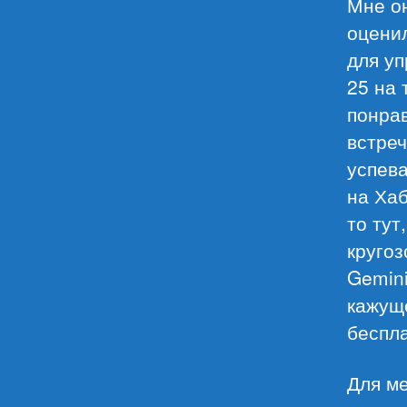
Мне он
оцени
для уп
25 на 
понрав
встреч
успева
на Хаб
то тут
кругоз
Gemini
кажущ
беспл
Для ме