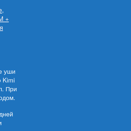
e
,
M +
я
е уши
 Kimi
л. При
одом.
здней
и