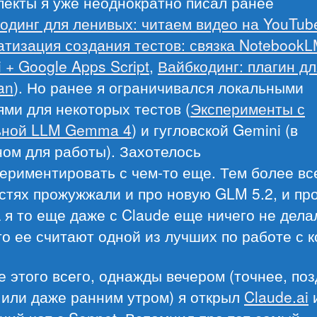
пекты я уже неоднократно писал ранее
одинг для ленивых: читаем видео на YouTub
тизация создания тестов: связка NotebookL
 + Google Apps Script
,
Вайбкодинг: плагин дл
an
). Но ранее я ограничивался локальными
ми для некоторых тестов (
Эксперименты с
ьной LLM Gemma 4
) и гугловской Gemini (в
ом для работы). Захотелось
ериментировать с чем-то еще. Тем более вс
стях прожужжали и про новую GLM 5.2, и про
я то еще даже с Claude еще ничего не дела
то ее считают одной из лучших по работе с к
е этого всего, однажды вечером (точнее, по
 или даже ранним утром) я открыл
Claude.ai