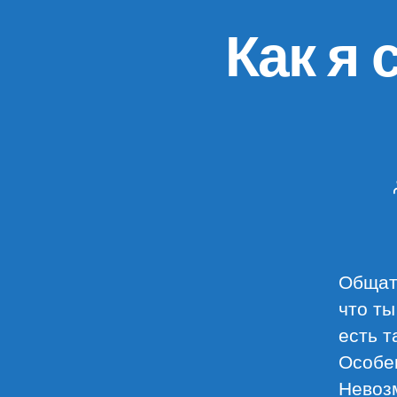
Как я 
Общать
что ты
есть т
Особен
Невоз