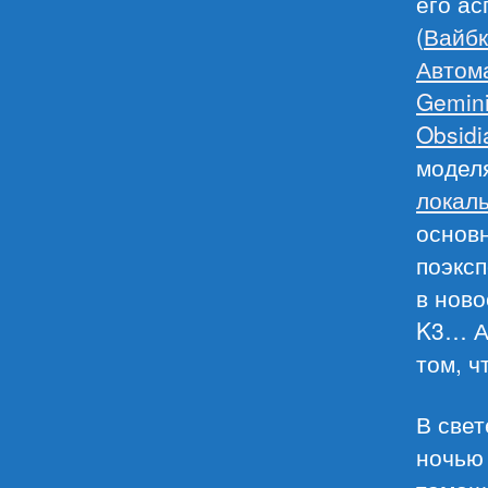
его ас
(
Вайбк
Автома
Gemini
Obsidi
моделя
локал
основн
поэксп
в ново
K3… А 
том, ч
В свет
ночью