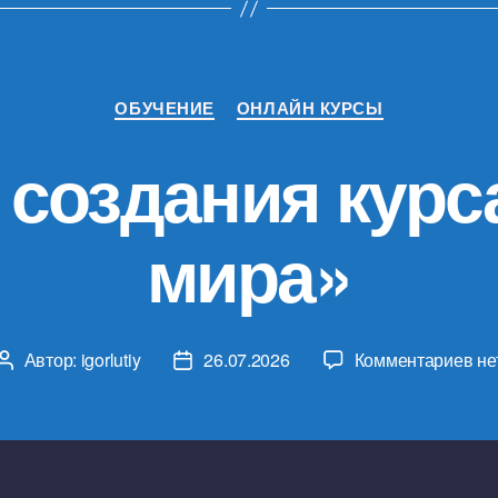
Stepik»
Рубрики
ОБУЧЕНИЕ
ОНЛАЙН КУРСЫ
 создания курс
мира»
к
Автор:
igorlutiy
26.07.2026
Комментариев
не
Автор
Дата
за
записи
записи
Ис
со
ку
«М