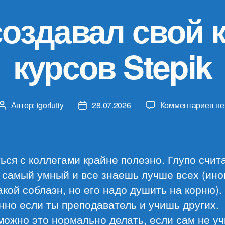
создавал свой 
курсов Stepik
к
Автор:
igorlutiy
28.07.2026
Комментариев
не
Автор
Дата
за
записи
записи
Ка
я
со
ся с коллегами крайне полезно. Глупо счита
св
 самый умный и все знаешь лучше всех (ино
кат
акой соблазн, но его надо душить на корню).
ку
Ste
но если ты преподаватель и учишь других.
можно это нормально делать, если сам не у