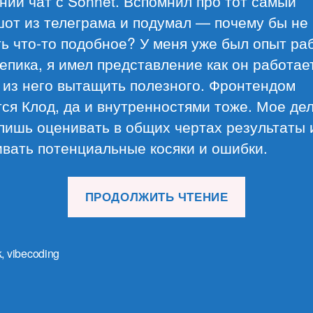
ий чат с Sonnet. Вспомнил про тот самый
шот из телеграма и подумал — почему бы не
ь что-то подобное? У меня уже был опыт ра
епика, я имел представление как он работает
 из него вытащить полезного. Фронтендом
ся Клод, да и внутренностями тоже. Мое де
лишь оценивать в общих чертах результаты 
вать потенциальные косяки и ошибки.
«Как
ПРОДОЛЖИТЬ ЧТЕНИЕ
я
создавал
свой
k
,
vibecoding
каталог
курсов