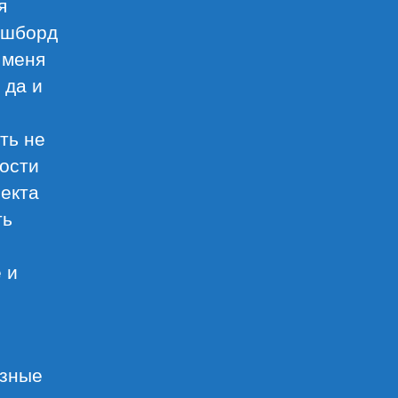
я
ашборд
 меня
 да и
ть не
вости
лекта
ть
й
 и
азные