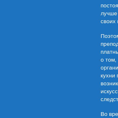
постоя
лучше 
своих 
Поэтом
препод
платны
о том,
органи
кухни
возни
искусс
следст
Во вр