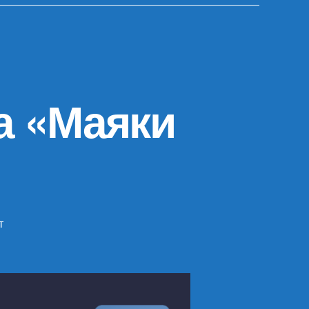
а «Маяки
т
писи
тория
здания
рса
аяки