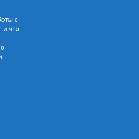
боты с
 и что
ло
и