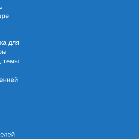
ь
ере
ика для
ры
, темы
ренней
телей