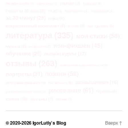
youtube
(7)
the elder scrolls
(4)
Браузер
(4)
vibecoding
(3)
Роман за 30 дней
(8)
ЧАЭС
(4)
Чернобыль
(4)
годовщина
(4)
за 30 минут
(25)
игры
(8)
искусственный интеллект
(9)
итоги
(8)
как сделать
(6)
литература
(335)
мои стихи
(58)
нон-фикшен
(45)
музыка
(8)
нейросети
(5)
обучение
(25)
онлайн курсы
(17)
отзывы
(263)
повышение эффективности
(3)
поэзия
(58)
портреты
(31)
размышления
(16)
программирование
(6)
пятничное
(6)
рисование
(61)
сериалы
(6)
расширения браузеров
(3)
степик
(10)
фильмы
(7)
чтение
(5)
© 2020-2026
IgorLutiy`s Blog
Вверх
↑