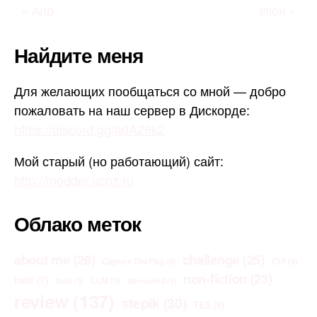
« Апр
Июн »
Найдите меня
Для желающих пообщаться со мной — добро
пожаловать на наш сервер в Дискорде:
https://discord.gg/adA29k2
Мой старый (но работающий) сайт:
http://modder.ucoz.ru
Облако меток
about me
(26)
challenge
(25)
Capture The Flag
(4)
CTF
(4)
non-fiction
(23)
habr
(7)
LLM
(5)
links
(3)
Morrowind
(3)
review
(137)
stepik
(30)
TES
(6)