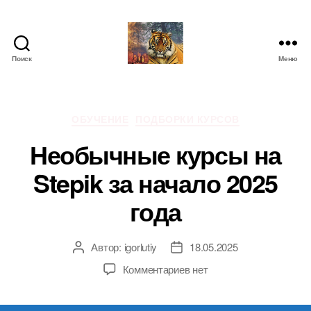
Поиск
Меню
IgorLutiy`s
Blog
Рубрики
ОБУЧЕНИЕ
ПОДБОРКИ КУРСОВ
Необычные курсы на
Stepik за начало 2025
года
Автор:
igorlutiy
18.05.2025
Автор
Дата
записи
записи
к
Комментариев
нет
записи
Необычные