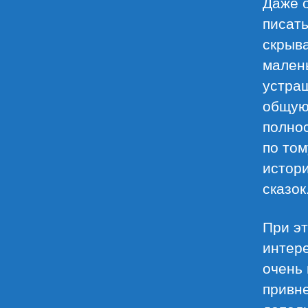
Даже о
писать
скрыва
малень
устраш
общую
полнос
по том
истори
сказок
При эт
интере
очень 
привне