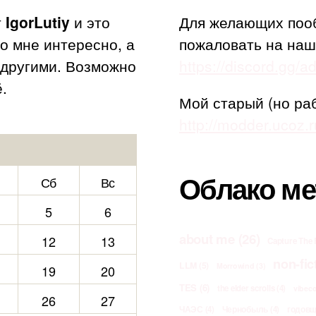
т
IgorLutiy
и это
Для желающих поо
то мне интересно, а
пожаловать на наш
с другими. Возможно
https://discord.gg/
.
Мой старый (но ра
http://modder.ucoz.r
Облако ме
Сб
Вс
5
6
about me
(26)
12
13
Capture The 
non-fic
LLM
(5)
Morrowind
(3)
19
20
TES
(6)
the elder scrolls
(4)
vibec
26
27
ЧАЭС
(4)
Чернобыль
(4)
годов