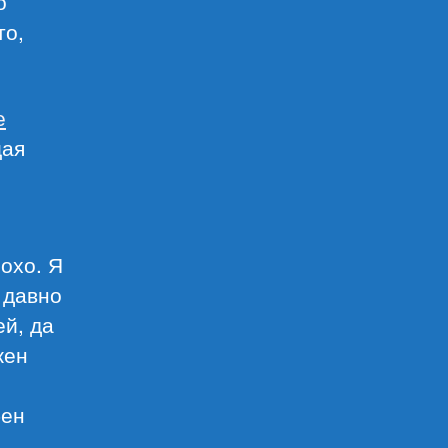
о
то,
е
щая
лохо. Я
 давно
ей, да
жен
бен