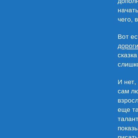
допол
начать
чего, 
Вот ес
дорог
сказка
слишко
И нет,
сам лю
взросл
еще т
талант
показы
писать