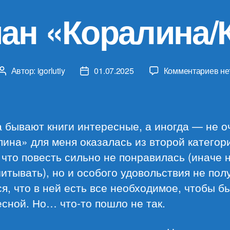
ан «Коралина/
к
Автор:
igorlutiy
01.07.2025
Комментариев
не
Автор
Дата
за
записи
записи
Ни
Ге
«К
 бывают книги интересные, а иногда — не о
Ко
ина» для меня оказалась из второй категор
 что повесть сильно не понравилась (иначе 
итывать), но и особого удовольствия не пол
я, что в ней есть все необходимое, чтобы б
сной. Но… что-то пошло не так.