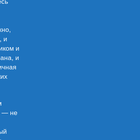
есь
жно,
, и
иком и
ана, и
ичная
ких
м
у — не
тый