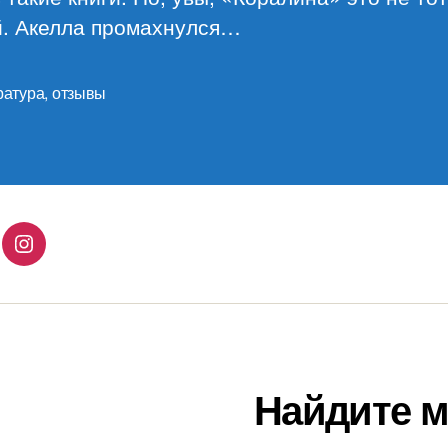
й. Акелла промахнулся…
ратура
,
отзывы
lingo
Instagram
Найдите м