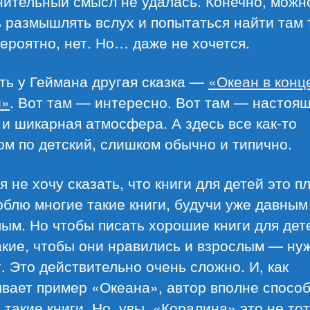
нительный смысл не удалась. Конечно, можн
 размышлять вслух и попытаться найти там 
вероятно, нет. Но… даже не хочется.
ть у Геймана другая сказка —
«Океан в конц
и»
. Вот там — интересно. Вот там — настоя
 и шикарная атмосфера. А здесь все как-то
м по детский, слишком обычно и типично.
 я не хочу сказать, что книги для детей это п
блю многие такие книги, будучи уже давным
ым. Но чтобы писать хорошие книги для дет
акие, чтобы они нравились и взрослым — ну
. Это действительно очень сложно. И, как
вает пример «Океана», автор вполне спосо
 такие книги. Но, увы, «Коралина» это не тот