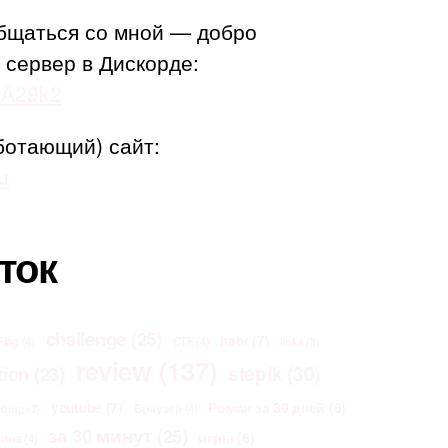
бщаться со мной — добро
 сервер в Дискорде:
adA29k2
ботающий) сайт:
u
ток
challenge
(25)
habr
(7)
Flag
(4)
CTF
(4)
links
(3)
review
(137)
stepik
(30)
tion
(23)
Роман за 30 дней
(8)
youtube
(7)
Браузер
(4)
oding
(3)
за 30 минут
(25)
игры
(8)
щина
(4)