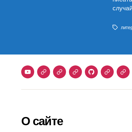
случа
лите
Метки
Youtube
Telegram
Stepik
Habr
Github
Samlib
Duo
О сайте