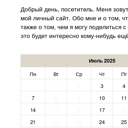
Добрый день, посетитель. Меня зову
мой личный сайт. Обо мне и о том, ч
также о том, чем я могу поделиться 
это будет интересно кому-нибудь ещё
Июль 2025
Пн
Вт
Ср
Чт
Пт
1
2
3
4
7
8
9
10
11
14
15
16
17
18
21
22
23
24
25