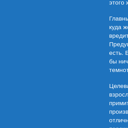
этого 
Главны
куда ж
вредит
Преду
есть. 
бы ни
темнот
Целева
взрос
примит
произ
отличн