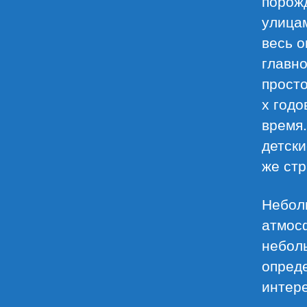
порож
улицам
весь 
главно
просто
х годо
время.
детски
же ст
Неболь
атмос
неболь
опреде
интер