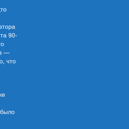
дто
втора
та 90-
то
ов —
о, что
же
 было