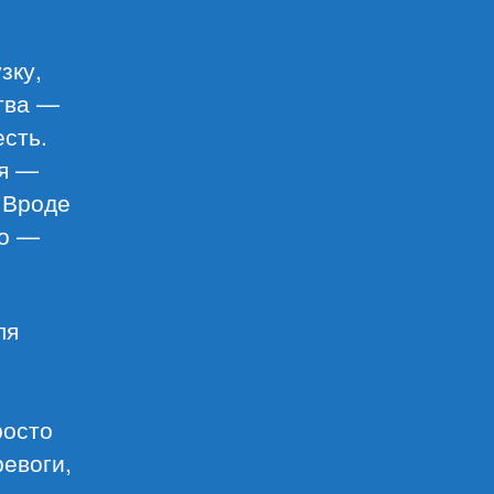
зку,
ства —
есть.
оя —
 Вроде
цо —
ля
росто
ревоги,