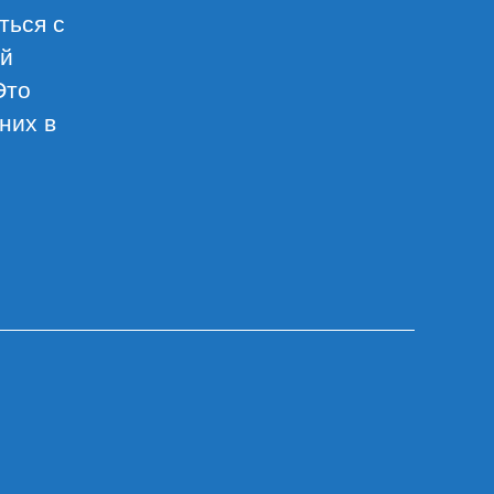
ться с
ой
Это
них в