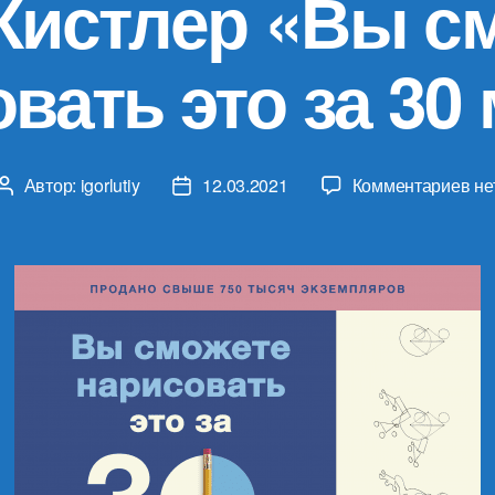
Кистлер «Вы с
вать это за 30
к
Автор:
igorlutiy
12.03.2021
Комментариев
не
Автор
Дата
за
записи
записи
Ма
Ки
«В
см
на
это
за
30
ми