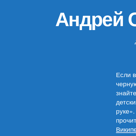
Андрей 
Если 
черную
знайте
детски
руке».
прочит
Викип