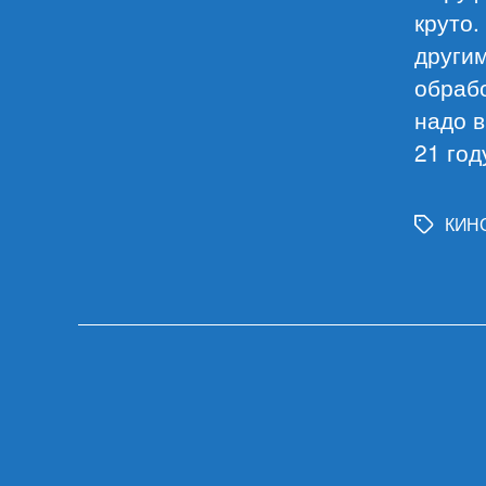
круто.
другим
обрабо
надо в
21 год
КИН
Метки