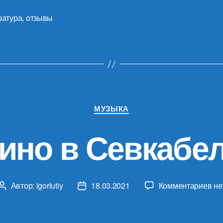
ратура
,
отзывы
Рубрики
МУЗЫКА
ино в Севкабе
к
Автор:
igorlutiy
18.03.2021
Комментариев
не
Автор
Дата
за
записи
записи
Ки
в