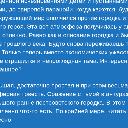
денной исчезновениями детей и пустынными
и, до свирепой паранойи, когда кажется, бу
окружающий мир ополчился против городка и
го героя. Эта вот атмосфера получилась у а
 отлично. Равно как и описание городка и бы
в прошлого века. Будто снова переживаешь 
 Только теперь вместо экономических ужас
е страшилки и непроглядная тьма. Интересн
рашнее?
шая, достаточно простая и при этом весьма
ферная повесть. Сражение с тьмой в антура
шого ранне постсоветского городка. В этом
ленно что-то есть. По крайней мере, читать
есно.