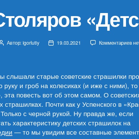
Столяров «Детс
к
Автор:
igorlutiy
19.03.2021
Комментариев
не
Автор
Дата
за
записи
записи
Ан
Ст
«Д
вы слышали старые советские страшилки пр
ми
 руку и гроб на колесиках (и иже с ними), то
, эта повесть вот об этом самом. О советски
х страшилках. Почти как у Успенского в «Кр
 Только с черной рукой. Ну правда же, если
ать характеристику детских страшилок на
едии
— то мы увидим все составные элемен