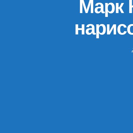
Марк 
нарисо