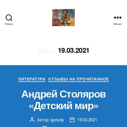
Поиск
Меню
IgorLutiy`s
Blog
День:
19.03.2021
Рубрики
ЛИТЕРАТУРА
ОТЗЫВЫ НА ПРОЧИТАННОЕ
Андрей Столяров
«Детский мир»
Автор:
igorlutiy
19.03.2021
Автор
Дата
записи
записи