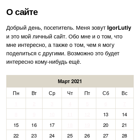
О сайте
Добрый день, посетитель. Меня зовут
IgorLutiy
и это мой личный сайт. Обо мне и о том, что
мне интересно, а также о том, чем я могу
поделиться с другими. Возможно это будет
интересно кому-нибудь ещё.
Март 2021
Пн
Вт
Ср
Чт
Пт
Сб
Вс
1
2
3
4
5
6
7
8
9
10
11
12
13
14
15
16
17
18
19
20
21
22
23
24
25
26
27
28