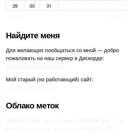
29
30
31
« Фев
Апр »
Найдите меня
Для желающих пообщаться со мной — добро
пожаловать на наш сервер в Дискорде:
https://discord.gg/adA29k2
Мой старый (но работающий) сайт:
http://modder.ucoz.ru
Облако меток
about me
(26)
challenge
(25)
Capture The Flag
(4)
CTF
(4)
non-fiction
(23)
habr
(7)
LLM
(5)
links
(3)
Morrowind
(3)