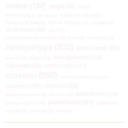
review
(137)
stepik
(30)
TES
(6)
youtube
(7)
the elder scrolls
(4)
Браузер
(4)
vibecoding
(3)
Роман за 30 дней
(8)
ЧАЭС
(4)
Чернобыль
(4)
годовщина
(4)
за 30 минут
(25)
игры
(8)
искусственный интеллект
(9)
итоги
(8)
как сделать
(6)
литература
(335)
мои стихи
(58)
нон-фикшен
(45)
музыка
(8)
нейросети
(5)
обучение
(25)
онлайн курсы
(17)
отзывы
(263)
повышение эффективности
(3)
поэзия
(58)
портреты
(31)
размышления
(16)
программирование
(6)
пятничное
(6)
рисование
(61)
сериалы
(6)
расширения браузеров
(3)
степик
(10)
фильмы
(7)
чтение
(5)