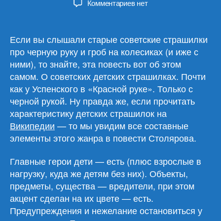
к
Комментариев
нет
записи
Андрей
Столяров
Если вы слышали старые советские страшилки
«Детский
про черную руку и гроб на колесиках (и иже с
мир»
ними), то знайте, эта повесть вот об этом
самом. О советских детских страшилках. Почти
как у Успенского в «Красной руке». Только с
черной рукой. Ну правда же, если прочитать
характеристику детских страшилок на
Википедии
— то мы увидим все составные
элементы этого жанра в повести Столярова.
Главные герои дети — есть (плюс взрослые в
нагрузку, куда же детям без них). Объекты,
предметы, существа — вредители, при этом
акцент сделан на их цвете — есть.
Предупреждения и нежелание остановиться у