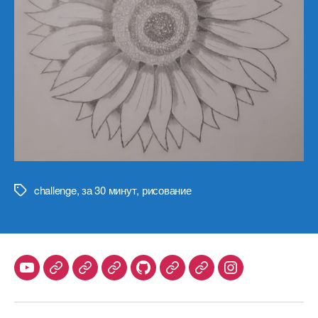
challenge
,
за 30 минут
,
рисование
Метки
Youtube
Telegram
Stepik
Habr
Github
Samlib
Duolingo
Instagram