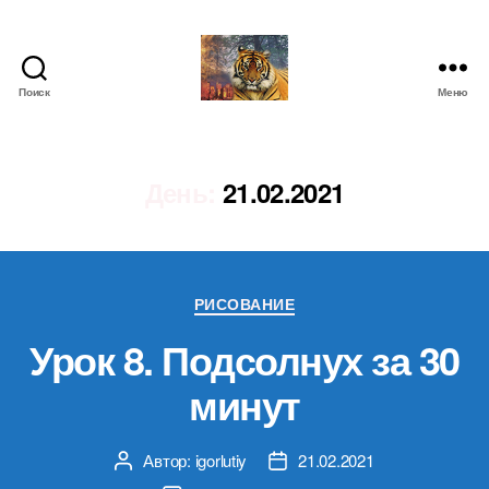
Поиск
Меню
IgorLutiy`s
Blog
День:
21.02.2021
Рубрики
РИСОВАНИЕ
Урок 8. Подсолнух за 30
минут
Автор:
igorlutiy
21.02.2021
Автор
Дата
записи
записи