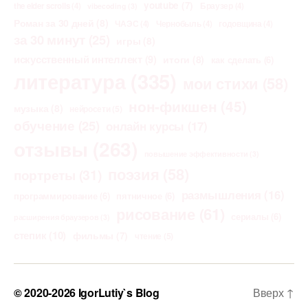
youtube
(7)
the elder scrolls
(4)
Браузер
(4)
vibecoding
(3)
Роман за 30 дней
(8)
ЧАЭС
(4)
Чернобыль
(4)
годовщина
(4)
за 30 минут
(25)
игры
(8)
искусственный интеллект
(9)
итоги
(8)
как сделать
(6)
литература
(335)
мои стихи
(58)
нон-фикшен
(45)
музыка
(8)
нейросети
(5)
обучение
(25)
онлайн курсы
(17)
отзывы
(263)
повышение эффективности
(3)
поэзия
(58)
портреты
(31)
размышления
(16)
программирование
(6)
пятничное
(6)
рисование
(61)
сериалы
(6)
расширения браузеров
(3)
степик
(10)
фильмы
(7)
чтение
(5)
© 2020-2026
IgorLutiy`s Blog
Вверх
↑