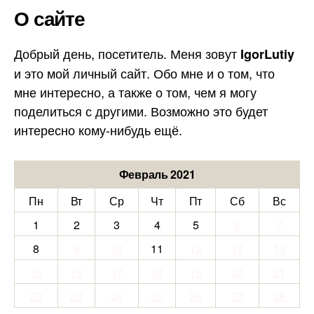
О сайте
Добрый день, посетитель. Меня зовут
IgorLutiy
и это мой личный сайт. Обо мне и о том, что
мне интересно, а также о том, чем я могу
поделиться с другими. Возможно это будет
интересно кому-нибудь ещё.
Февраль 2021
Пн
Вт
Ср
Чт
Пт
Сб
Вс
1
2
3
4
5
6
7
8
9
10
11
12
13
14
15
16
17
18
19
20
21
22
23
24
25
26
27
28