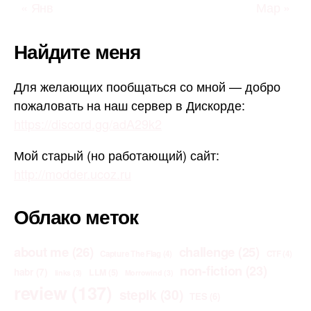
« Янв
Мар »
Найдите меня
Для желающих пообщаться со мной — добро
пожаловать на наш сервер в Дискорде:
https://discord.gg/adA29k2
Мой старый (но работающий) сайт:
http://modder.ucoz.ru
Облако меток
about me
(26)
challenge
(25)
Capture The Flag
(4)
CTF
(4)
non-fiction
(23)
habr
(7)
LLM
(5)
links
(3)
Morrowind
(3)
review
(137)
stepik
(30)
TES
(6)