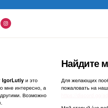
lingo
Instagram
Найдите м
т
IgorLutiy
и это
Для желающих поо
то мне интересно, а
пожаловать на наш
с другими. Возможно
https://discord.gg/
.
Мой старый (но ра