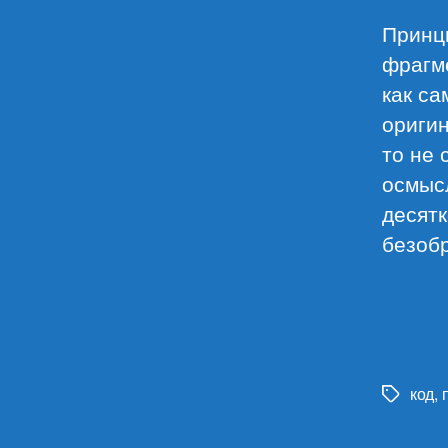
Принц
фрагме
как са
оригин
то не 
осмысл
десятк
безобр
код
,
Метки