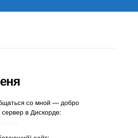
еня
бщаться со мной — добро
 сервер в Дискорде:
adA29k2
ботающий) сайт: