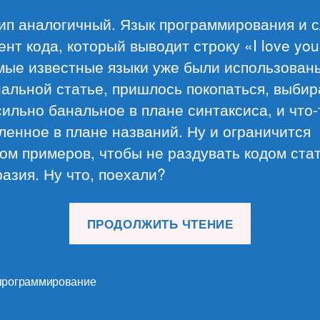
ип аналогичный. Язык программирования и 
нт кода, который выводит строку «I love you
мые известные языки уже были использован
альной статье, пришлось покопаться, выбир
сильно банальное в плане синтаксиса, и что-
енное в плане названий. Ну и ограничится
ом примеров, чтобы не раздувать кодом ста
азия. Ну что, поехали?
«День
ПРОДОЛЖИТЬ ЧТЕНИЕ
Святого
Валентин
in
программирование
code»