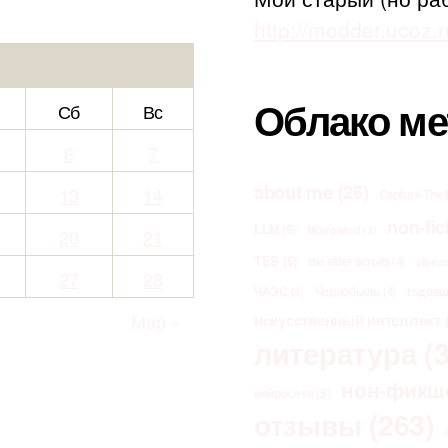
http://modder.ucoz.r
Облако ме
Сб
Вс
6
7
about me
(26)
13
14
Capture The 
non-fic
LLM
(5)
Morrowind
(3)
20
21
TES
(6)
the elder scrolls
(4)
vibec
27
28
ЧАЭС
(4)
Чернобыль
(4)
годов
Мар »
искусственный интеллект
(
литература
(3
нон-фикш
нейросети
(5)
отзывы
(263)