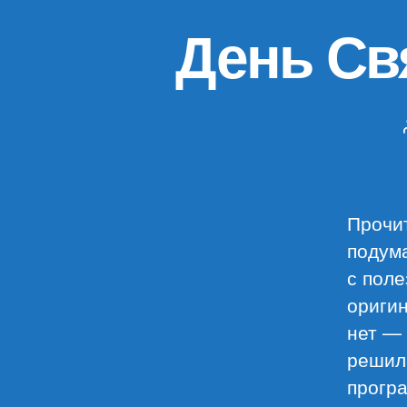
День Св
Прочи
подума
с поле
оригин
нет — 
решил 
програ