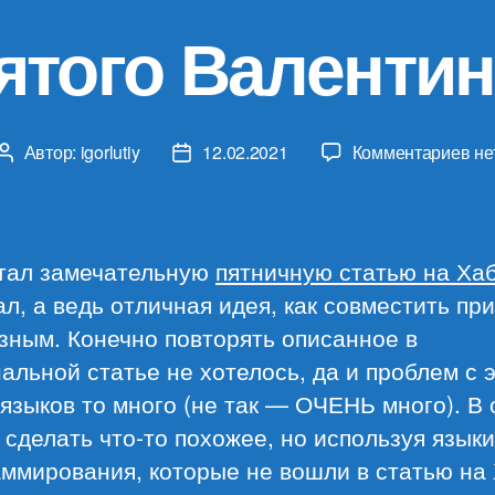
ятого Валентина
к
Автор:
igorlutiy
12.02.2021
Комментариев
не
Автор
Дата
за
записи
записи
Де
Св
Ва
тал замечательную
пятничную статью на Ха
in
л, а ведь отличная идея, как совместить пр
co
зным. Конечно повторять описанное в
альной статье не хотелось, да и проблем с 
языков то много (не так — ОЧЕНЬ много). В
сделать что-то похожее, но используя языки
ммирования, которые не вошли в статью на