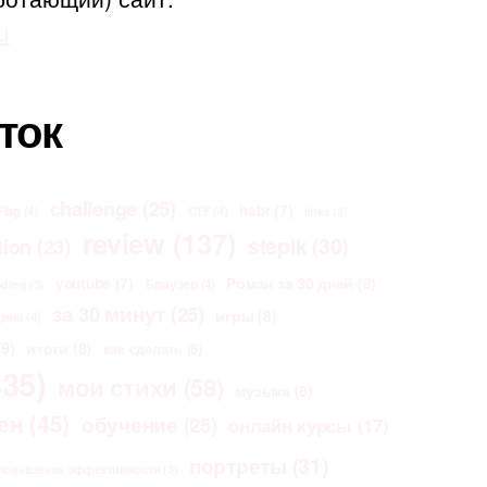
u
ток
challenge
(25)
habr
(7)
Flag
(4)
CTF
(4)
links
(3)
review
(137)
stepik
(30)
tion
(23)
Роман за 30 дней
(8)
youtube
(7)
Браузер
(4)
oding
(3)
за 30 минут
(25)
игры
(8)
щина
(4)
9)
итоги
(8)
как сделать
(6)
35)
мои стихи
(58)
музыка
(8)
ен
(45)
обучение
(25)
онлайн курсы
(17)
портреты
(31)
повышение эффективности
(3)