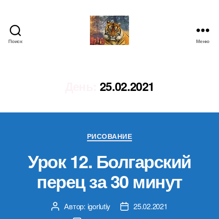
Поиск
Меню
IgorLutiy`s
Blog
День:
25.02.2021
Рубрики
РИСОВАНИЕ
Урок 12. Болгарский
перец за 30 минут
Автор:
igorlutiy
25.02.2021
Автор
Дата
записи
записи