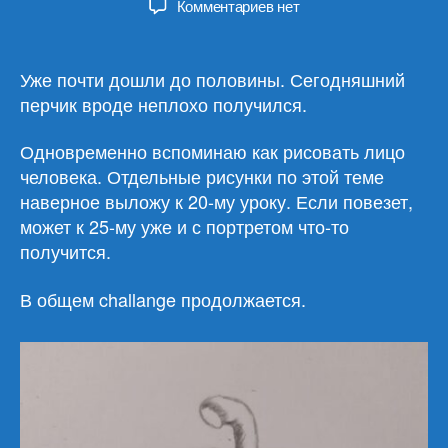
к
Комментариев
нет
записи
Урок
12.
Уже почти дошли до половины. Сегодняшний
Болгарский
перчик вроде неплохо получился.
перец
за
Одновременно вспоминаю как рисовать лицо
30
человека. Отдельные рисунки по этой теме
минут
наверное выложу к 20-му уроку. Если повезет,
может к 25-му уже и с портретом что-то
получится.
В общем challange продолжается.