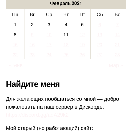
Февраль 2021
Пн
Вт
Ср
Чт
Пт
Сб
Вс
1
2
3
4
5
6
7
8
9
10
11
12
13
14
15
16
17
18
19
20
21
22
23
24
25
26
27
28
« Янв
Мар »
Найдите меня
Для желающих пообщаться со мной — добро
пожаловать на наш сервер в Дискорде:
https://discord.gg/adA29k2
Мой старый (но работающий) сайт: