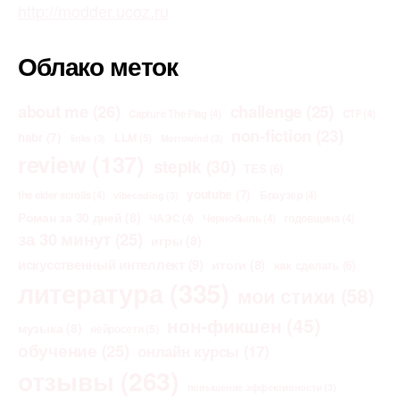
http://modder.ucoz.ru
Облако меток
about me
(26)
challenge
(25)
Capture The Flag
(4)
CTF
(4)
non-fiction
(23)
habr
(7)
LLM
(5)
links
(3)
Morrowind
(3)
review
(137)
stepik
(30)
TES
(6)
youtube
(7)
the elder scrolls
(4)
Браузер
(4)
vibecoding
(3)
Роман за 30 дней
(8)
ЧАЭС
(4)
Чернобыль
(4)
годовщина
(4)
за 30 минут
(25)
игры
(8)
искусственный интеллект
(9)
итоги
(8)
как сделать
(6)
литература
(335)
мои стихи
(58)
нон-фикшен
(45)
музыка
(8)
нейросети
(5)
обучение
(25)
онлайн курсы
(17)
отзывы
(263)
повышение эффективности
(3)