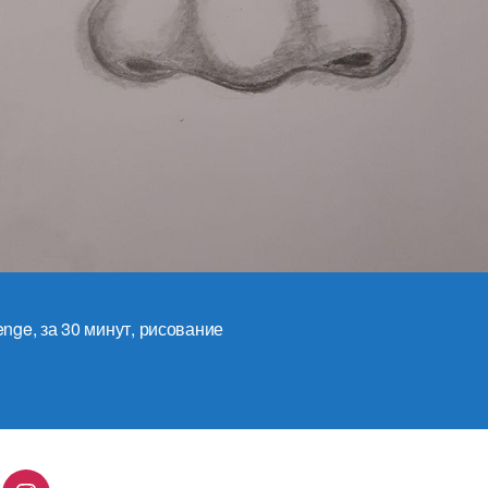
enge
,
за 30 минут
,
рисование