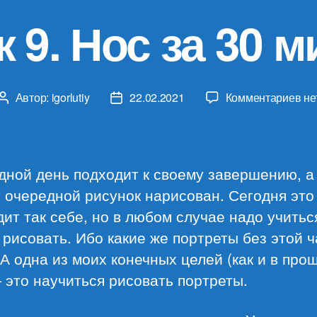
к 9. Нос за 30 м
к
Автор:
igorlutiy
22.02.2021
Комментариев
не
Автор
Дата
за
записи
записи
Ур
9.
Но
дной день подходит к своему завершению, а
за
 очередной рисунок нарисован. Сегодня это
30
ит так себе, но в любом случае надо учитьс
ми
 рисовать. Ибо какие же портреты без этой 
А одна из моих конечных целей (как и в про
 это научиться рисовать портреты.