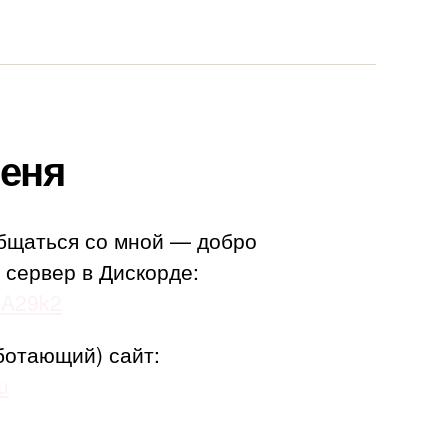
еня
бщаться со мной — добро
 сервер в Дискорде:
adA29k2
ботающий) сайт:
u