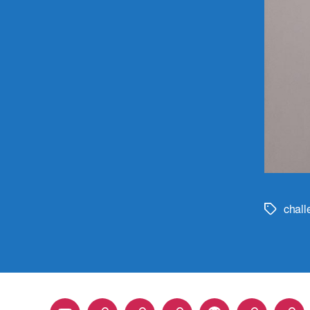
chall
Метки