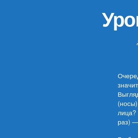
Уро
Очере
значит
Выгляд
(носы)
лица? 
раз) —