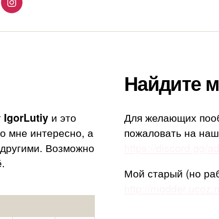
lingo
Instagram
Найдите м
т
IgorLutiy
и это
Для желающих поо
то мне интересно, а
пожаловать на наш
с другими. Возможно
https://discord.gg/
.
Мой старый (но ра
http://modder.ucoz.r