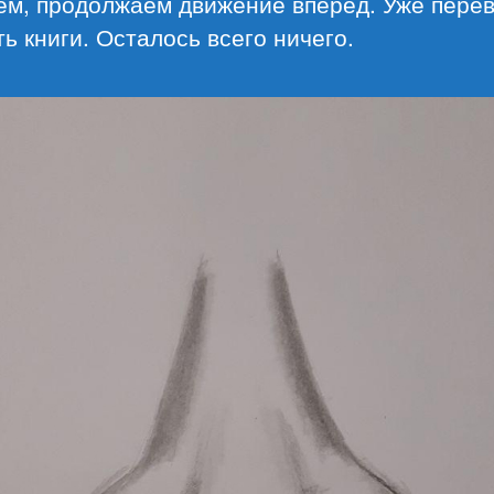
ем, продолжаем движение вперед. Уже пере
ть книги. Осталось всего ничего.