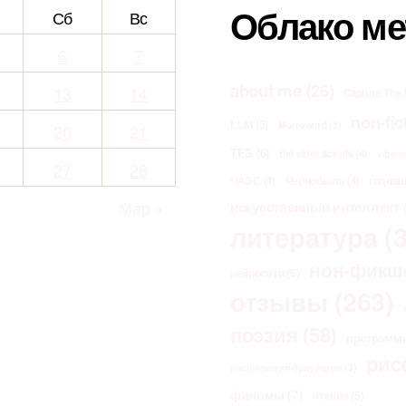
Облако ме
Сб
Вс
6
7
about me
(26)
13
14
Capture The 
non-fic
LLM
(5)
Morrowind
(3)
20
21
TES
(6)
the elder scrolls
(4)
vibec
27
28
ЧАЭС
(4)
Чернобыль
(4)
годов
Мар »
искусственный интеллект
(
литература
(3
нон-фикш
нейросети
(5)
отзывы
(263)
поэзия
(58)
программ
рис
расширения браузеров
(3)
фильмы
(7)
чтение
(5)