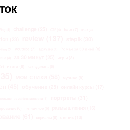
ток
challenge
(25)
habr
(7)
Flag
(4)
CTF
(4)
links
(3)
review
(137)
stepik
(30)
tion
(23)
Роман за 30 дней
(8)
youtube
(7)
Браузер
(4)
oding
(3)
за 30 минут
(25)
игры
(8)
щина
(4)
9)
итоги
(8)
как сделать
(6)
35)
мои стихи
(58)
музыка
(8)
ен
(45)
обучение
(25)
онлайн курсы
(17)
портреты
(31)
повышение эффективности
(3)
размышления
(16)
ирование
(6)
пятничное
(6)
ование
(61)
степик
(10)
сериалы
(6)