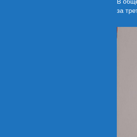
В общ
за тре