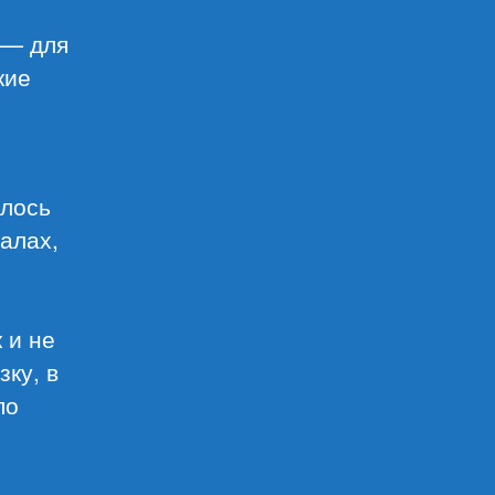
 — для
кие
илось
алах,
 и не
зку, в
по