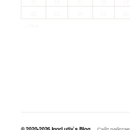
15
16
17
18
19
22
23
24
25
26
« Янв
© 2020-2026
IgorLutiy`s Blog
Сайт работае