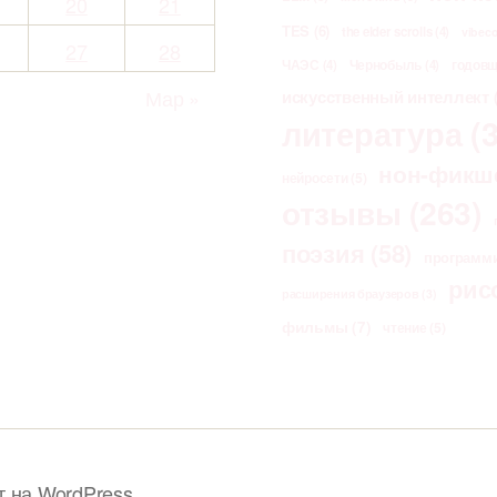
20
21
TES
(6)
the elder scrolls
(4)
vibec
27
28
ЧАЭС
(4)
Чернобыль
(4)
годов
Мар »
искусственный интеллект
(
литература
(3
нон-фикш
нейросети
(5)
отзывы
(263)
поэзия
(58)
программ
рис
расширения браузеров
(3)
фильмы
(7)
чтение
(5)
т на WordPress