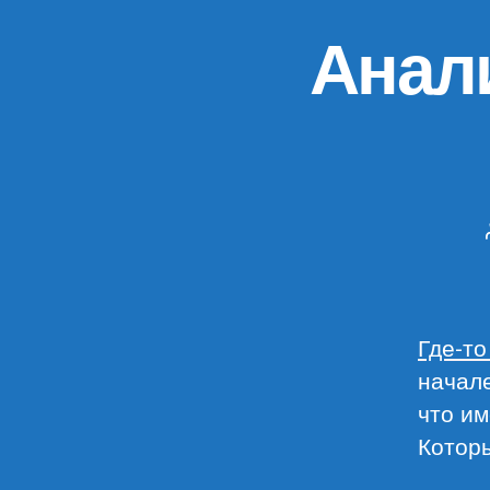
Анали
Где-то
начале
что им
Котор