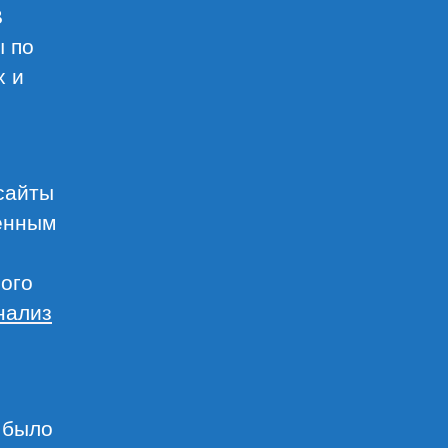
В
ы по
х и
 сайты
менным
ного
нализ
 было