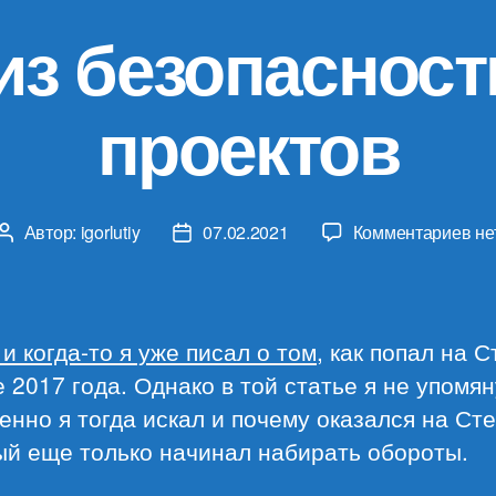
з безопасност
проектов
к
Автор:
igorlutiy
07.02.2021
Комментариев
не
Автор
Дата
за
записи
записи
Ан
бе
веб
 и когда-то я уже писал о том
, как попал на С
пр
 2017 года. Однако в той статье я не упомян
енно я тогда искал и почему оказался на Сте
ый еще только начинал набирать обороты.