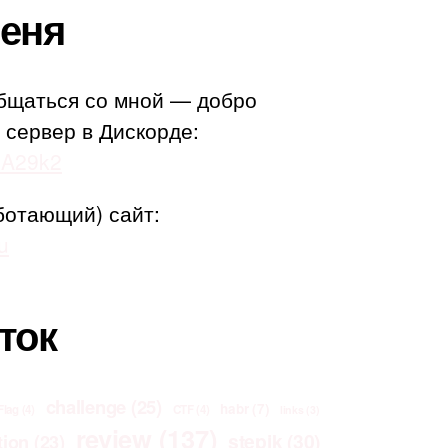
еня
бщаться со мной — добро
 сервер в Дискорде:
adA29k2
ботающий) сайт:
u
ток
challenge
(25)
habr
(7)
Flag
(4)
CTF
(4)
links
(3)
review
(137)
stepik
(30)
tion
(23)