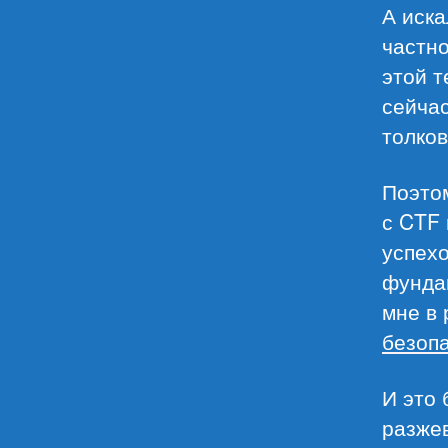
А иска
частно
этой т
сейчас
толков
Поэтом
с CTF 
успех
фундам
мне в 
безопа
И это 
разжев