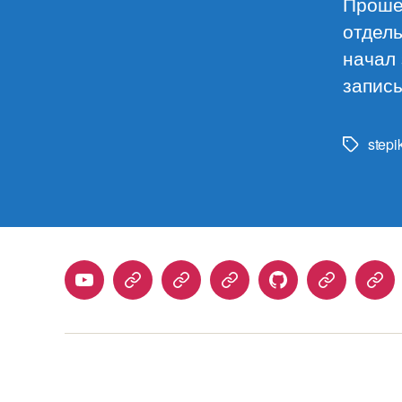
Прошел
отдель
начал
записы
stepi
Метки
Youtube
Telegram
Stepik
Habr
Github
Samlib
Duo