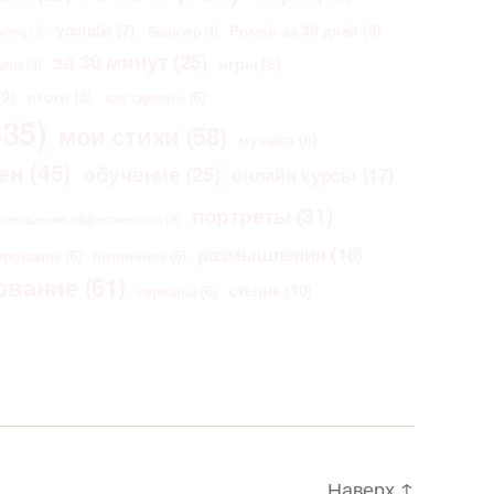
Роман за 30 дней
(8)
youtube
(7)
Браузер
(4)
oding
(3)
за 30 минут
(25)
игры
(8)
щина
(4)
9)
итоги
(8)
как сделать
(6)
35)
мои стихи
(58)
музыка
(8)
ен
(45)
обучение
(25)
онлайн курсы
(17)
портреты
(31)
повышение эффективности
(3)
размышления
(16)
ирование
(6)
пятничное
(6)
ование
(61)
степик
(10)
сериалы
(6)
Наверх
↑