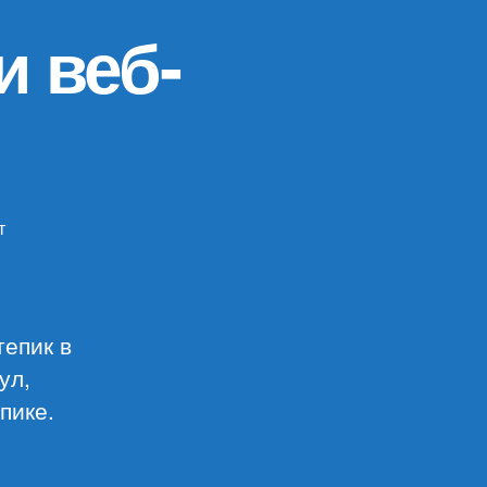
и веб-
т
писи
ализ
зопасности
-
тепик в
оектов
ул,
пике.