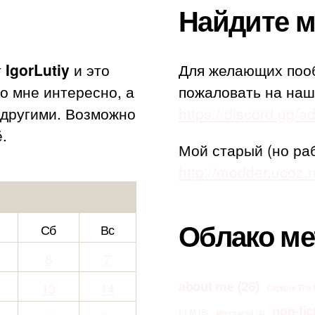
Найдите м
т
IgorLutiy
и это
Для желающих поо
то мне интересно, а
пожаловать на наш
с другими. Возможно
https://discord.gg/
.
Мой старый (но ра
http://modder.ucoz.r
Облако ме
Сб
Вс
6
7
about me
(26)
13
14
Capture The 
non-fic
LLM
(5)
Morrowind
(3)