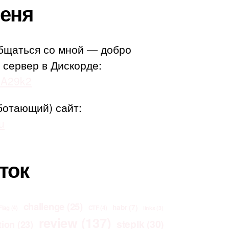
еня
бщаться со мной — добро
 сервер в Дискорде:
adA29k2
ботающий) сайт:
u
ток
challenge
(25)
habr
(7)
Flag
(4)
CTF
(4)
links
(3)
review
(137)
stepik
(30)
tion
(23)