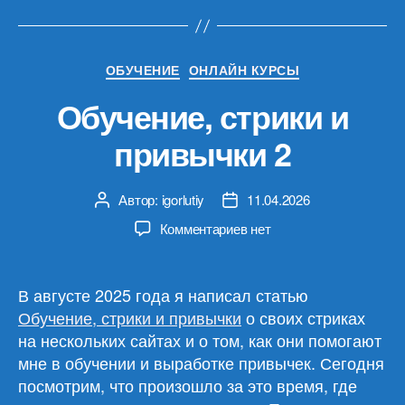
мира»»
Рубрики
ОБУЧЕНИЕ
ОНЛАЙН КУРСЫ
Обучение, стрики и
привычки 2
Автор:
igorlutiy
11.04.2026
Автор
Дата
записи
записи
к
Комментариев
нет
записи
Обучение,
стрики
В августе 2025 года я написал статью
и
Обучение, стрики и привычки
о своих стриках
привычки
на нескольких сайтах и о том, как они помогают
2
мне в обучении и выработке привычек. Сегодня
посмотрим, что произошло за это время, где