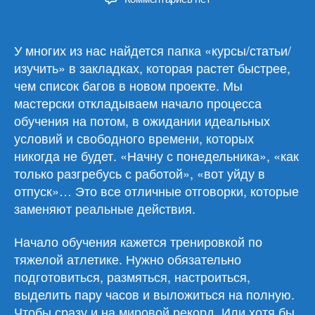
записи
Как
победить
У многих из нас найдется папка «курсы/статьи/
перфекционизм
изучить» в закладках, которая растет быстрее,
и
чем список багов в новом проекте. Мы
учиться
мастерски откладываем начало процесса
в
обучения на потом, в ожидании идеальных
фоновом
условий и свободного времени, которых
режиме
никогда не будет. «Начну с понедельника», «как
только разгребусь с работой», «вот уйду в
отпуск»… Это все отличные отговорки, которые
заменяют реальные действия.
Начало обучения кажется тренировкой по
тяжелой атлетике. Нужно обязательно
подготовиться, размяться, настроиться,
выделить пару часов и выложиться на полную.
Чтобы сразу и на мировой рекорд. Или хотя бы