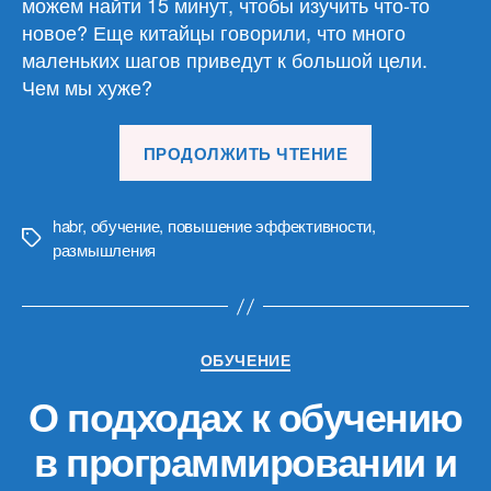
можем найти 15 минут, чтобы изучить что-то
новое? Еще китайцы говорили, что много
маленьких шагов приведут к большой цели.
Чем мы хуже?
«Как
ПРОДОЛЖИТЬ ЧТЕНИЕ
победить
перфекцион
и
habr
,
обучение
,
повышение эффективности
,
Метки
размышления
учиться
в
фоновом
режиме»
Рубрики
ОБУЧЕНИЕ
О подходах к обучению
в программировании и