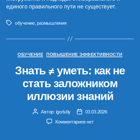
единого правильного пути не существует.
обучение
,
размышления
Метки
Рубрики
ОБУЧЕНИЕ
ПОВЫШЕНИЕ ЭФФЕКТИВНОСТИ
Знать ≠ уметь: как не
стать заложником
иллюзии знаний
Автор:
igorlutiy
03.03.2026
Автор
Дата
записи
записи
к
Комментариев
нет
записи
Знать