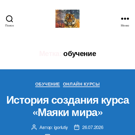
Поиск
Меню
IgorLutiy`s
Blog
Метка:
обучение
Рубрики
ОБУЧЕНИЕ
ОНЛАЙН КУРСЫ
История создания курса
«Маяки мира»
Автор:
igorlutiy
26.07.2026
Автор
Дата
записи
записи