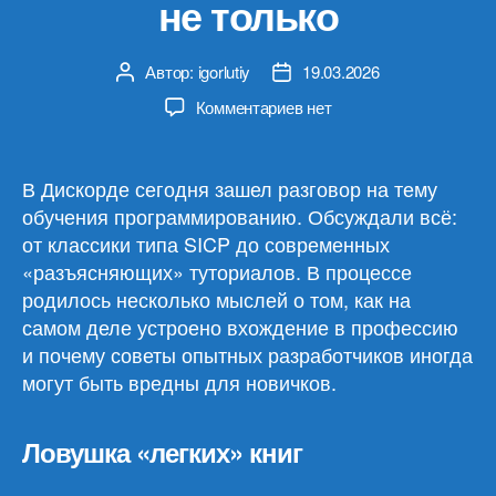
не только
Автор:
igorlutiy
19.03.2026
Автор
Дата
записи
записи
к
Комментариев
нет
записи
О
подходах
В Дискорде сегодня зашел разговор на тему
к
обучения программированию. Обсуждали всё:
обучению
от классики типа SICP до современных
в
«разъясняющих» туториалов. В процессе
программировании
родилось несколько мыслей о том, как на
и
самом деле устроено вхождение в профессию
не
только
и почему советы опытных разработчиков иногда
могут быть вредны для новичков.
Ловушка «легких» книг