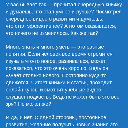
≠
У вас бывает так — прочитал очередную книжку
уметь:
и думаешь, что стал умнее и лучше? Посмотрел
как
очередное видео о развитии и думаешь,
не
что стал эффективнее? А потом оказывается,
стать
что ничего не изменилось. Как же так?
заложником
иллюзии
Много знать и много уметь — это разные
знаний
понятия. Если человек все время стремится
изучать что‑то новое, развиваться, может
показаться, что это очень хорошо. Ведь он
узнаёт столько нового. Постоянно куда‑то
движется. Читает книжки и статьи, проходит
онлайн курсы и смотрит учебные видео,
слушает подкасты. Ведь не может быть это все
зря? Не может же?
И да, и нет. С одной стороны, постоянное
развитие, желание получить новые знания это