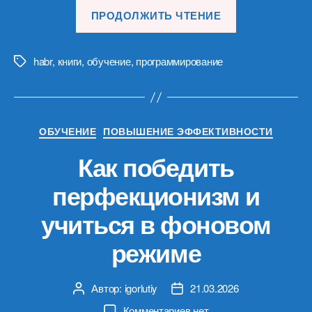
«Тайный
ПРОДОЛЖИТЬ ЧТЕНИЕ
язык
кода,
Паскаль
habr
,
книги
,
обучение
,
программирование
Метки
и
Столяров:
мой
Рубрики
ОБУЧЕНИЕ
ПОВЫШЕНИЕ ЭФФЕКТИВНОСТИ
путь
в
Как победить
программир
перфекционизм и
учиться в фоновом
режиме
Автор:
igorlutiy
21.03.2026
Автор
Дата
записи
записи
к
Комментариев
нет