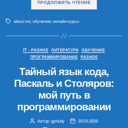
ПРОДОЛЖИТЬ ЧТЕНИЕ
стрики
и
привычки
about me
,
обучение
,
онлайн курсы
Метки
2»
Рубрики
IT - РАЗНОЕ
ЛИТЕРАТУРА
ОБУЧЕНИЕ
ПРОГРАММИРОВАНИЕ
РАЗНОЕ
Тайный язык кода,
Паскаль и Столяров:
мой путь в
программировании
Автор:
igorlutiy
30.03.2026
Автор
Дата
записи
записи