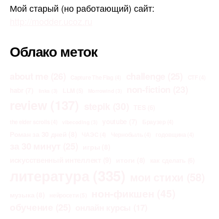
Мой старый (но работающий) сайт:
http://modder.ucoz.ru
Облако меток
about me
(26)
challenge
(25)
Capture The Flag
(4)
CTF
(4)
non-fiction
(23)
habr
(7)
LLM
(5)
links
(3)
Morrowind
(3)
review
(137)
stepik
(30)
TES
(6)
youtube
(7)
the elder scrolls
(4)
Браузер
(4)
vibecoding
(3)
Роман за 30 дней
(8)
ЧАЭС
(4)
Чернобыль
(4)
годовщина
(4)
за 30 минут
(25)
игры
(8)
искусственный интеллект
(9)
итоги
(8)
как сделать
(6)
литература
(335)
мои стихи
(58)
нон-фикшен
(45)
музыка
(8)
нейросети
(5)
обучение
(25)
онлайн курсы
(17)