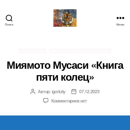
Поиск
Меню
IgorLutiy`s
Blog
Рубрики
ЛИТЕРАТУРА
ОТЗЫВЫ НА ПРОЧИТАННОЕ
Миямото Мусаси «Книга
пяти колец»
Автор:
igorlutiy
07.12.2023
Автор
Дата
записи
записи
к
Комментариев
нет
записи
Миямото
Мусаси
«Книга