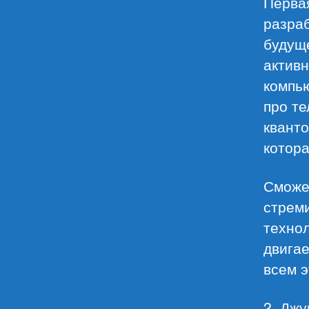
Первая
разра
будуще
актив
компь
про те
кванто
котора
Сможе
стреми
технол
двигае
всем э
2.
Джу