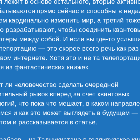
 лежит в основе остального, вторые активн
батываются прямо сейчас и способны в неда
м кардинально изменить мир, а третий тож
но разрабатывают, чтобы соединить квантов
ютеры между собой. И если вы где-то услыш
лепортацию — это скорее всего речь как раз
вом интернете. Хотя это и не та телепортац
я из фантастических книжек.
т ли человечество сделать очередной
тельный рывок вперед за счет квантовых
огий, что пока что мешает, в каком направл
мся и как это может выглядеть в будущем —
том и рассказывается в статье.
рабаев – из Таджикистана в голливудское кин