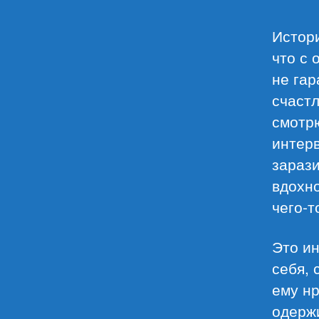
Истори
что с 
не гар
счастл
смотрю
интер
зараз
вдохно
чего-т
Это ин
себя, 
ему нр
одержи