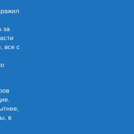
оражил
А за
части
, все с
ко
ров
ие.
ытнее,
ы, в
м