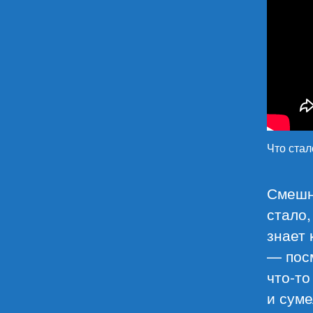
Что стал
Смешно
стало,
знает 
— посм
что-то
и суме