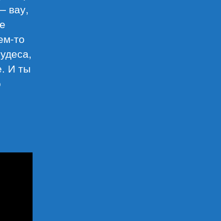
— вау,
Не
ем-то
удеса,
. И ты
о