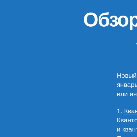
Обзор
Новый 
январь
или ин
1.
Ква
Кванто
и кван