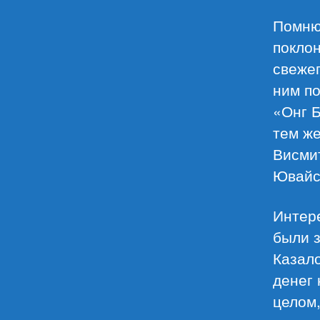
Помню
поклон
свежег
ним по
«Онг Б
тем же
Висмит
Ювайс
Интере
были 
Казал
денег 
целом,