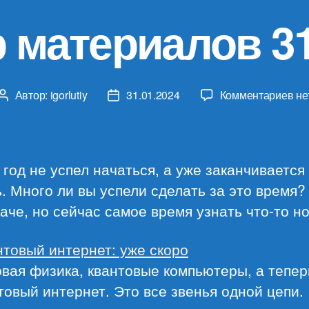
 материалов 31
к
Автор:
igorlutiy
31.01.2024
Комментариев
не
Автор
Дата
за
записи
записи
Об
ма
31.
год не успел начаться, а уже заканчивается
. Много ли вы успели сделать за это время?
аче, но сейчас самое время узнать что-то н
нтовый интернет: уже скоро
вая физика, квантовые компьютеры, а тепе
товый интернет. Это все звенья одной цепи.