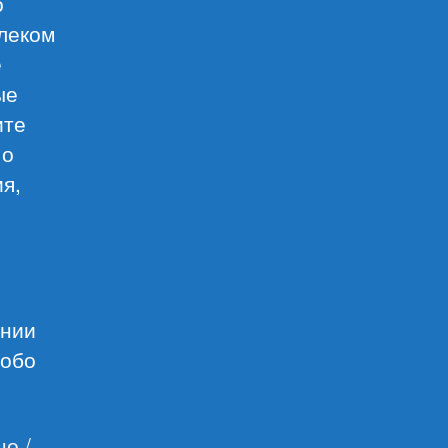
о
леком
е
ые
ите
 о
ия,
ении
 обо
о /