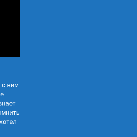
 с ним
не
знает
омнить
 хотел