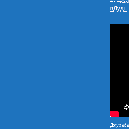
вДудь
Джурабае