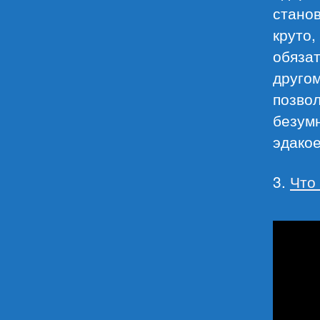
стано
круто,
обязат
другом
позвол
безумн
эдакое
3.
Что