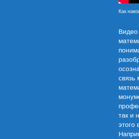
Как нако
Видео 
матема
понима
разобр
осозна
связь
матема
монум
профес
так и 
этого 
Наприм