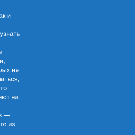
ак и
,
 узнать
е
и,
рых не
аться,
что
яют на
ов —
го из