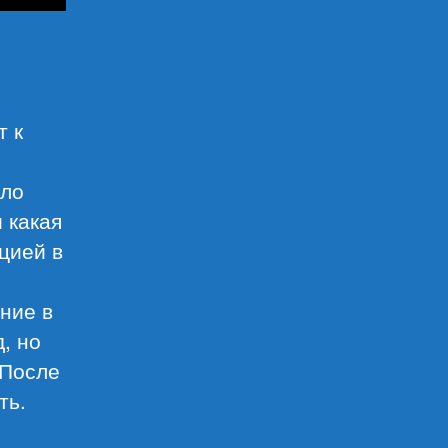
т к
гло
 какая
цией в
ние в
, но
 После
ть.