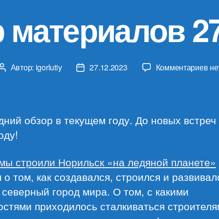
 материалов 27
к
Автор:
igorlutiy
27.12.2023
Комментариев
не
Автор
Дата
за
записи
записи
Об
ма
27.
ний обзор в текущем году. До новых встреч
оду!
 мы строили Норильск «на ледяной планете»
 о том, как создавался, строился и развивал
северный город мира. О том, с какими
остями приходилось сталкиваться строителя