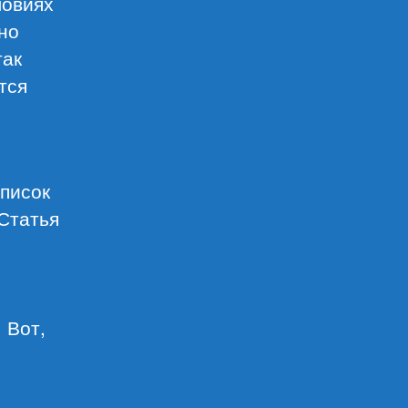
ловиях
нно
так
тся
список
Статья
 Вот,