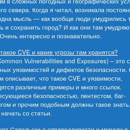
ям в сложных погодных и географических ус
го севера. Когда я читал, возникала постоя
одна мысль — как вообще люди умудрились 
ь и сохранить город? И как они там умудряю
Очень интересно и познавательно.
 такое CVE и какие угрозы там хранятся?
ommon Vulnerabilities and Exposures) – это 
ных уязвимостей и дефектов безопасности. 
м описывает, что такое CVE и уязвимости,
дятся различные примеры и много ссылок.
есующиеся безопасностью, пентестом, баг-
гом и прочим подобным должны такое знать.
начать со статьи.
ерт Сапольски о справедливости и морали в