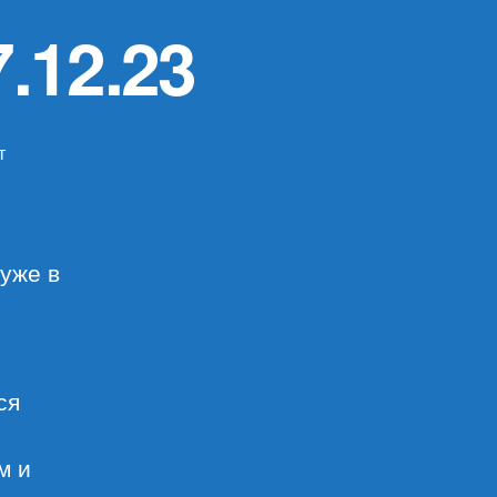
.12.23
т
писи
зор
териалов
12.23
 уже в
ся
м и