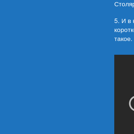
Столя
5. И в
коротк
такое.