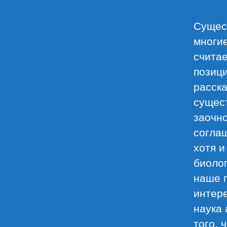
Сущест
многи
считае
позици
расска
сущест
заочно
соглаш
хотя и
биоло
наше 
интере
наука 
того, 