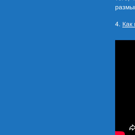
размы
4.
Как