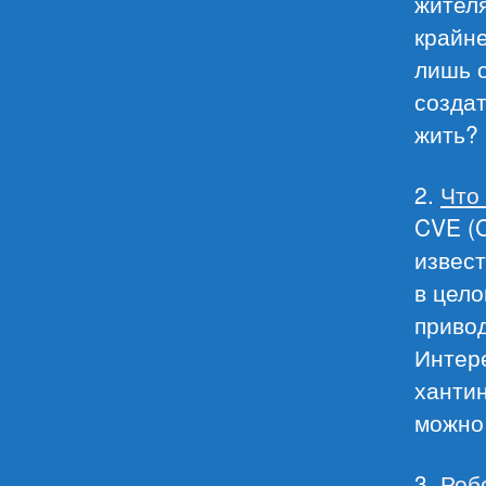
жител
крайне
лишь 
создат
жить? 
2.
Что
CVE (C
извест
в цело
приво
Интер
хантин
можно 
3.
Роб