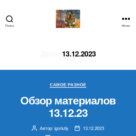
Поиск
Меню
IgorLutiy`s
Blog
День:
13.12.2023
Рубрики
САМОЕ РАЗНОЕ
Обзор материалов
13.12.23
Автор:
igorlutiy
13.12.2023
Автор
Дата
записи
записи