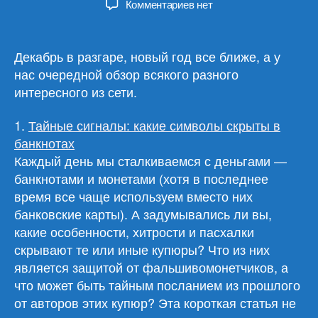
к
Комментариев
нет
записи
Обзор
материалов
Декабрь в разгаре, новый год все ближе, а у
13.12.23
нас очередной обзор всякого разного
интересного из сети.
1.
Тайные сигналы: какие символы скрыты в
банкнотах
Каждый день мы сталкиваемся с деньгами —
банкнотами и монетами (хотя в последнее
время все чаще используем вместо них
банковские карты). А задумывались ли вы,
какие особенности, хитрости и пасхалки
скрывают те или иные купюры? Что из них
является защитой от фальшивомонетчиков, а
что может быть тайным посланием из прошлого
от авторов этих купюр? Эта короткая статья не