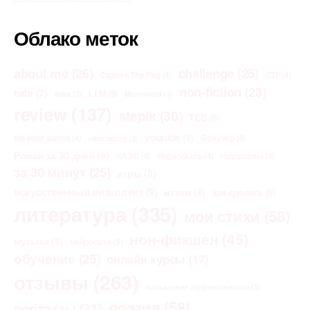
Облако меток
about me
(26)
challenge
(25)
Capture The Flag
(4)
CTF
(4)
non-fiction
(23)
habr
(7)
LLM
(5)
links
(3)
Morrowind
(3)
review
(137)
stepik
(30)
TES
(6)
youtube
(7)
the elder scrolls
(4)
Браузер
(4)
vibecoding
(3)
Роман за 30 дней
(8)
ЧАЭС
(4)
Чернобыль
(4)
годовщина
(4)
за 30 минут
(25)
игры
(8)
искусственный интеллект
(9)
итоги
(8)
как сделать
(6)
литература
(335)
мои стихи
(58)
нон-фикшен
(45)
музыка
(8)
нейросети
(5)
обучение
(25)
онлайн курсы
(17)
отзывы
(263)
повышение эффективности
(3)
поэзия
(58)
портреты
(31)