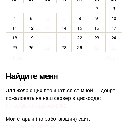
1
2
3
4
5
6
7
8
9
10
11
12
13
14
15
16
17
18
19
20
21
22
23
24
25
26
27
28
29
30
31
« Ноя
Янв »
Найдите меня
Для желающих пообщаться со мной — добро
пожаловать на наш сервер в Дискорде:
https://discord.gg/adA29k2
Мой старый (но работающий) сайт:
http://modder.ucoz.ru