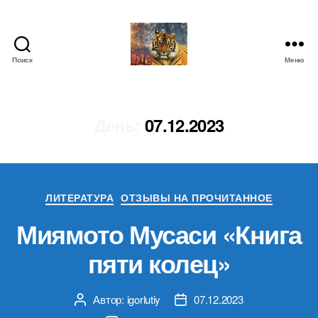
Поиск
Меню
IgorLutiy`s
Blog
День:
07.12.2023
Рубрики
ЛИТЕРАТУРА
ОТЗЫВЫ НА ПРОЧИТАННОЕ
Миямото Мусаси «Книга
пяти колец»
Автор:
igorlutiy
07.12.2023
Автор
Дата
записи
записи