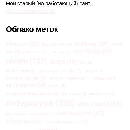
Мой старый (но работающий) сайт:
http://modder.ucoz.ru
Облако меток
about me
(26)
challenge
(25)
Capture The Flag
(4)
CTF
(4)
non-fiction
(23)
habr
(7)
LLM
(5)
links
(3)
Morrowind
(3)
review
(137)
stepik
(30)
TES
(6)
youtube
(7)
the elder scrolls
(4)
Браузер
(4)
vibecoding
(3)
Роман за 30 дней
(8)
ЧАЭС
(4)
Чернобыль
(4)
годовщина
(4)
за 30 минут
(25)
игры
(8)
искусственный интеллект
(9)
итоги
(8)
как сделать
(6)
литература
(335)
мои стихи
(58)
нон-фикшен
(45)
музыка
(8)
нейросети
(5)
обучение
(25)
онлайн курсы
(17)