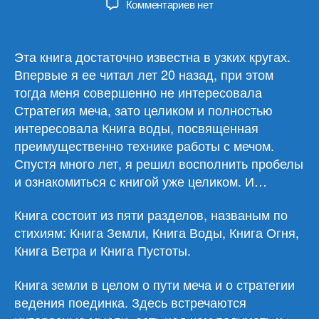
к
Комментариев
нет
записи
Миямото
Мусаси
Эта книга достаточно известна в узких кругах.
«Книга
Впервые я ее читал лет 20 назад, при этом
пяти
тогда меня совершенно не интересовала
колец»
Стратегия меча, зато целиком и полностью
интересовала Книга воды, посвященная
преимущественно технике работы с мечом.
Спустя много лет, я решил восполнить пробелы
и ознакомиться с книгой уже целиком. И…
Книга состоит из пяти разделов, названым по
стихиям: Книга Земли, Книга Воды, Книга Огня,
Книга Ветра и Книга Пустоты.
Книга земли в целом о пути меча и о стратегии
ведения поединка. Здесь встречаются