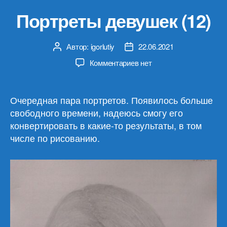
Портреты девушек (12)
Автор:
igorlutiy
22.06.2021
Автор
Дата
записи
записи
к
Комментариев
нет
записи
Портреты
девушек
Очередная пара портретов. Появилось больше
(12)
свободного времени, надеюсь смогу его
конвертировать в какие-то результаты, в том
числе по рисованию.