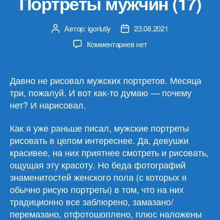
Портреты мужчин (17)
Автор:
igorlutiy
23.08.2021
Автор
Дата
записи
записи
к
Комментариев
нет
записи
Портреты
мужчин
Давно не рисовал мужских портретов. Месяца
(17)
три, пожалуй. И вот как-то думаю — почему
нет? И нарисовал.
Как я уже раньше писал, мужские портреты
рисовать в целом интереснее. Да, девушки
красивее, на них приятнее смотреть и рисовать,
ощущая эту красоту. Но беда фотографий
знаменитостей женского пола (с которых я
обычно рисую портреты) в том, что на них
традиционно все заблюрено, замазано/
перемазано, отфотошоплено, плюс наложены