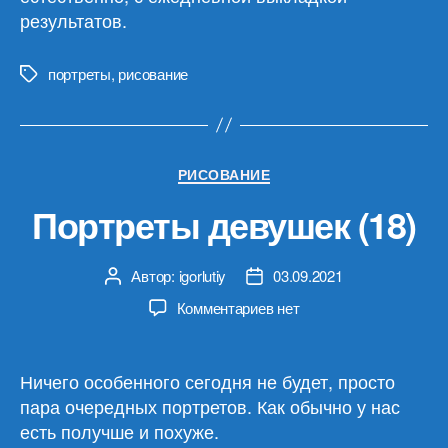
результатов.
портреты
,
рисование
Метки
Рубрики
РИСОВАНИЕ
Портреты девушек (18)
Автор:
igorlutiy
03.09.2021
Автор
Дата
записи
записи
к
Комментариев
нет
записи
Портреты
девушек
Ничего особенного сегодня не будет, просто
(18)
пара очередных портретов. Как обычно у нас
есть получше и похуже.