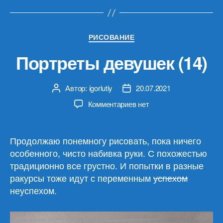
Рубрики
РИСОВАНИЕ
Портреты девушек (14)
Автор:
igorlutiy
20.07.2021
Автор
Дата
записи
записи
к
Комментариев
нет
записи
Портреты
девушек
Продолжаю понемногу рисовать, пока ничего
(14)
особенного, чисто набивка руки. С похожестью
традиционно все грустно. И попытки в разные
ракурсы тоже идут с переменным
успехом
неуспехом.