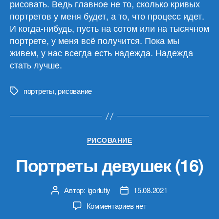
рисовать. Ведь главное не то, сколько кривых
портретов у меня будет, а то, что процесс идет.
И когда-нибудь, пусть на сотом или на тысячном
портрете, у меня всё получится. Пока мы
живем, у нас всегда есть надежда. Надежда
стать лучше.
портреты
,
рисование
Метки
Рубрики
РИСОВАНИЕ
Портреты девушек (16)
Автор:
igorlutiy
15.08.2021
Автор
Дата
записи
записи
к
Комментариев
нет
записи