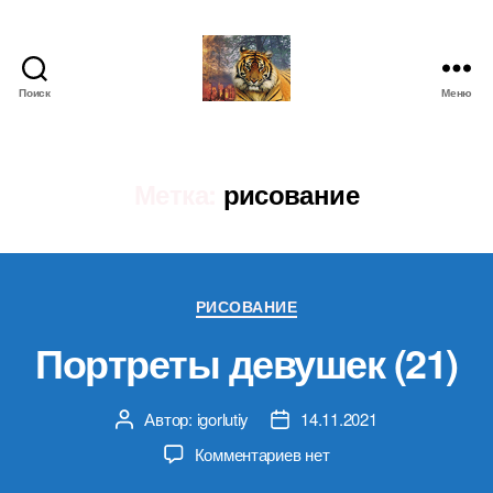
Поиск
Меню
IgorLutiy`s
Blog
Метка:
рисование
Рубрики
РИСОВАНИЕ
Портреты девушек (21)
Автор:
igorlutiy
14.11.2021
Автор
Дата
записи
записи
к
Комментариев
нет
записи