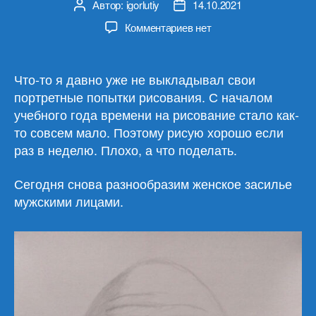
Автор:
igorlutiy
14.10.2021
Автор
Дата
записи
записи
к
Комментариев
нет
записи
Портреты
мужчин
Что-то я давно уже не выкладывал свои
(20)
портретные попытки рисования. С началом
учебного года времени на рисование стало как-
то совсем мало. Поэтому рисую хорошо если
раз в неделю. Плохо, а что поделать.
Сегодня снова разнообразим женское засилье
мужскими лицами.