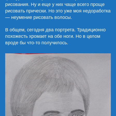
рисования. Ну и еще у них чаще всего проще
рисовать прически. Но это уже моя недоработка
— неумение рисовать волосы.
В общем, сегодня два портрета. Традиционно
похожесть хромает на обе ноги. Но в целом
вроде бы что-то получилось.