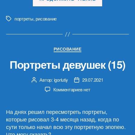
девушек
(16)»
портреты
,
рисование
Метки
Рубрики
РИСОВАНИЕ
Портреты девушек (15)
Автор:
igorlutiy
29.07.2021
Автор
Дата
записи
записи
к
Комментариев
нет
записи
Портреты
девушек
На днях решил пересмотреть портреты,
(15)
которые рисовал 3-4 месяца назад, когда по
сути только начал всю эту портретную эпопею.
Что могу сказать?