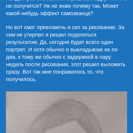
не получится? Уж не знаю почему так. Может
какой-нибудь эффект самозванца?
Но вот смог превозмочь и сел за рисование. За
сим не утерпел и решил поделиться
результатом. Да, сегодня будет всего один
портрет. И хотя обычно я выкладываю их по
два, к тому же обычно с задержкой в пару
недель после рисования, этот решил выложить
сразу. Вот так мне понравилось то, что
получилось.