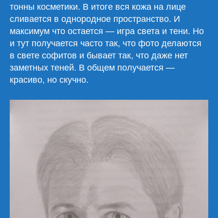
тонны косметики. В итоге вся кожа на лице
сливается в однородное пространство. И
максимум что остается — игра света и тени. Но
и тут получается часто так, что фото делаются
в свете софитов и бывает так, что даже нет
заметных теней. В общем получается —
красиво, но скучно.