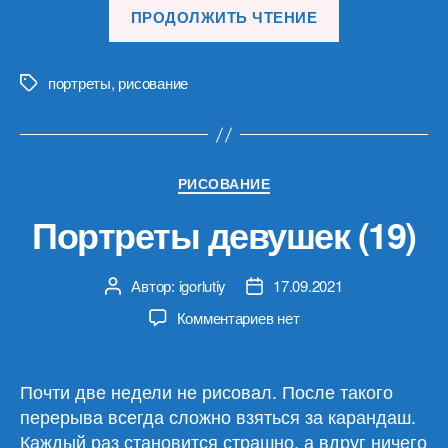
«Портреты
ПРОДОЛЖИТЬ ЧТЕНИЕ
мужчин
(20)»
портреты
,
рисование
Метки
Рубрики
РИСОВАНИЕ
Портреты девушек (19)
Автор:
igorlutiy
17.09.2021
Автор
Дата
записи
записи
к
Комментариев
нет
записи
Портреты
девушек
Почти две недели не рисовал. После такого
(19)
перерыва всегда сложно взяться за карандаш.
Каждый раз становится страшно, а вдруг ничего