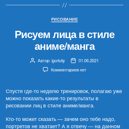
манга
(2)»
Рубрики
РИСОВАНИЕ
Рисуем лица в стиле
аниме/манга
Автор:
igorlutiy
01.06.2021
Автор
Дата
записи
записи
к
Комментариев
нет
записи
Рисуем
лица
Спустя где-то неделю тренировок, полагаю уже
в
можно показать какие-то результаты в
стиле
рисовании лиц в стиле аниме/манга.
аниме/
манга
Кто-то может сказать — зачем оно тебе надо,
портретов не хватает? А я отвечу — на данном