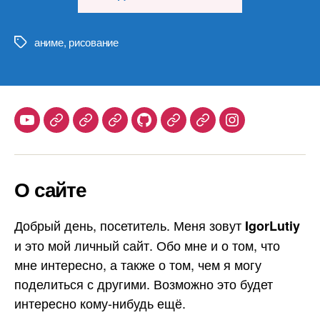
лица
в
стиле
аниме
,
рисование
Метки
аниме/
манга»
Youtube
Telegram
Stepik
Habr
Github
Samlib
Duolingo
Instagram
О сайте
Добрый день, посетитель. Меня зовут
IgorLutiy
и это мой личный сайт. Обо мне и о том, что
мне интересно, а также о том, чем я могу
поделиться с другими. Возможно это будет
интересно кому-нибудь ещё.