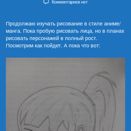
к
Комментариев
нет
записи
Рисуем
лица
Продолжаю изучать рисование в стиле аниме/
в
манга. Пока пробую рисовать лица, но в планах
стиле
рисовать персонажей в полный рост.
аниме/
Посмотрим как пойдет. А пока что вот:
манга
(2)