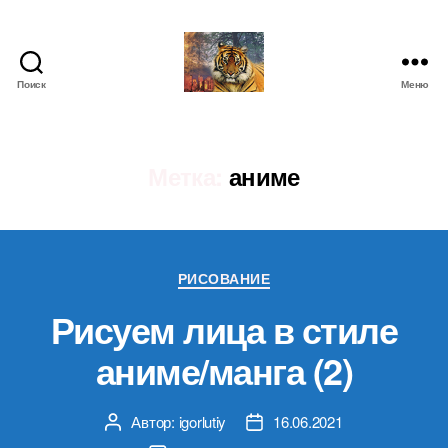
Поиск
Меню
IgorLutiy`s
Blog
Метка:
аниме
Рубрики
РИСОВАНИЕ
Рисуем лица в стиле
аниме/манга (2)
Автор:
igorlutiy
16.06.2021
Автор
Дата
записи
записи