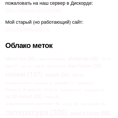
пожаловать на наш сервер в Дискорде:
https://discord.gg/adA29k2
Мой старый (но работающий) сайт:
http://modder.ucoz.ru
Облако меток
about me
(26)
challenge
(25)
Capture The Flag
(4)
CTF
(4)
non-fiction
(23)
habr
(7)
LLM
(5)
links
(3)
Morrowind
(3)
review
(137)
stepik
(30)
TES
(6)
youtube
(7)
the elder scrolls
(4)
Браузер
(4)
vibecoding
(3)
Роман за 30 дней
(8)
ЧАЭС
(4)
Чернобыль
(4)
годовщина
(4)
за 30 минут
(25)
игры
(8)
искусственный интеллект
(9)
итоги
(8)
как сделать
(6)
литература
(335)
мои стихи
(58)