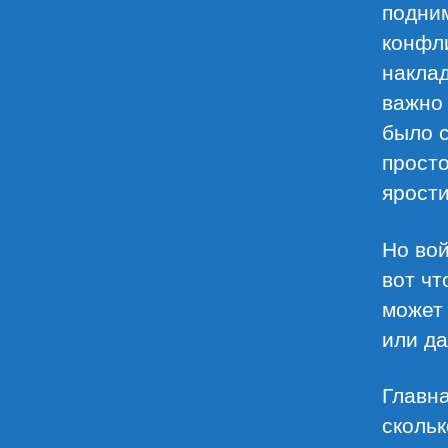
подним
конфл
наклад
важно 
было с
просто
ярости
Но вой
вот чт
может 
или да
Главна
скольк