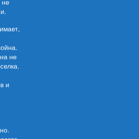
 не
и.
имает,
война.
она не
селка.
в и
но.