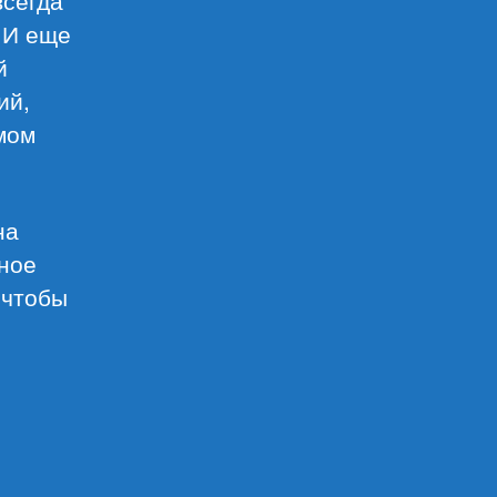
всегда
 И еще
й
ий,
амом
на
рное
 чтобы