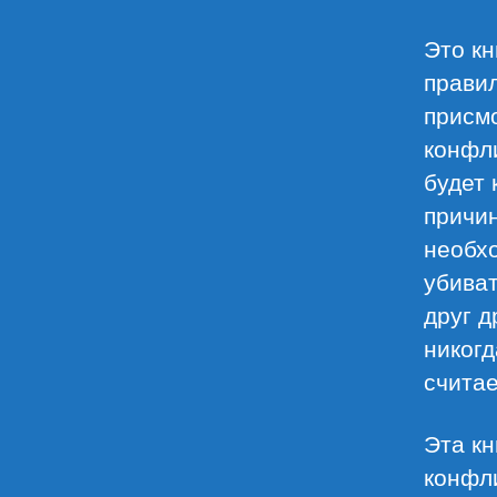
Это кн
правил
присм
конфли
будет 
причин
необхо
убиват
друг д
никогд
считае
Эта кн
конфли