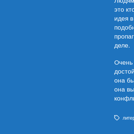
Людям 
это кт
идея в
подоб
пропаг
деле.
Очень 
достой
она б
она вы
конфл
лите
Метки