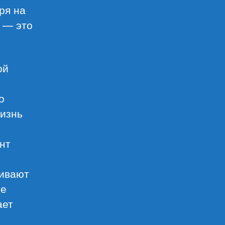
ря на
ы — это
ой
о
жизнь
нт
бивают
не
ает