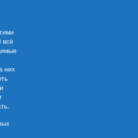
огими
 всё
одимые
а них
еть
 и
м
ть.
ных