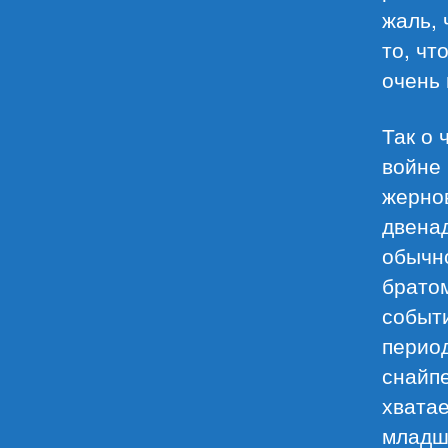
жаль, 
то, чт
очень 
Так о 
войне 
жернов
двенад
обычн
братом
событи
период
снайпе
хватае
младше