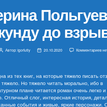
ерина Польгуев
кунду до взры
к
Автор:
igorlutiy
20.10.2020
Комментариев
не
Автор
Дата
за
записи
записи
Ек
По
«З
на из тех книг, на которые тяжело писать от
се
 тяжело. Но тяжело читать морально, ибо в
до
турном плане читается роман очень легко и
вз
. Отличный слог, интересная история, дета
санные события и живые, яркие персонажи. 