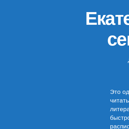
Екат
се
Это од
читать
литера
быстро
распи