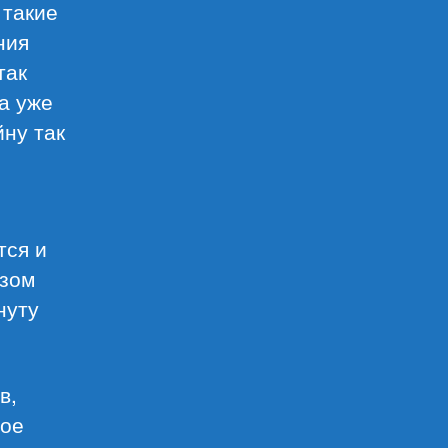
 такие
ния
так
а уже
йну так
тся и
азом
нуту
в,
гое