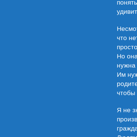
понять
удивит
Несмот
что не
просто
Но она
нужна 
Им ну
родите
чтобы 
Я не з
произв
гражда