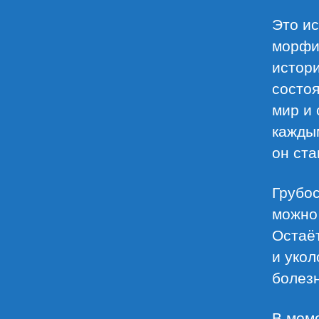
Это ис
морфин
истори
состоя
мир и 
каждым
он ста
Грубос
можно 
Остаё
и укол
болезн
В мом