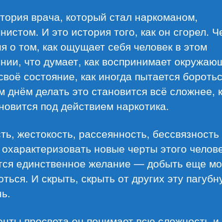
тория врача, который стал наркоманом,
истом. И это история того, как он сгорел. Ч
я о том, как ощущает себя человек в этом
нии, что думает, как воспринимает окружаю
своё состояние, как иногда пытается боротьс
 днём делать это становится всё сложнее, 
новится под действием наркотика.
ть, жестокость, рассеянность, бессвязность
охарактеризовать новые черты этого челове
тся единственное желание — добыть еще м
оться. И скрыть, скрыть от других эту пагуб
ь.
енты просвета он понимает всю сложность и