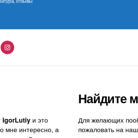
ратура
,
отзывы
lingo
Instagram
Найдите м
т
IgorLutiy
и это
Для желающих поо
то мне интересно, а
пожаловать на наш