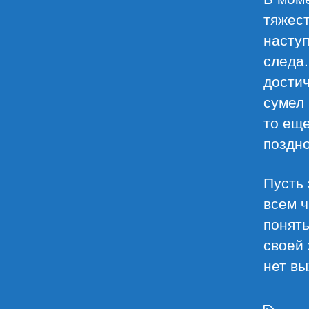
тяжест
наступ
следа.
достич
сумел 
то еще
поздно
Пусть 
всем 
понять
своей 
нет вы