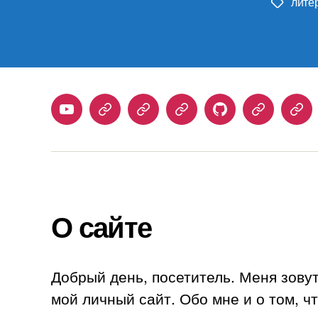
лите
Метки
Youtube
Telegram
Stepik
Habr
Github
Samlib
Duo
О сайте
Добрый день, посетитель. Меня зову
мой личный сайт. Обо мне и о том, ч