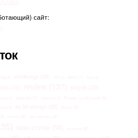
adA29k2
ботающий) сайт:
u
ток
challenge
(25)
habr
(7)
Flag
(4)
CTF
(4)
links
(3)
review
(137)
stepik
(30)
tion
(23)
Роман за 30 дней
(8)
youtube
(7)
Браузер
(4)
oding
(3)
за 30 минут
(25)
игры
(8)
щина
(4)
9)
итоги
(8)
как сделать
(6)
35)
мои стихи
(58)
музыка
(8)
ен
(45)
обучение
(25)
онлайн курсы
(17)