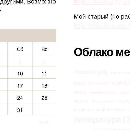
с другими. Возможно
https://discord.gg/
.
Мой старый (но ра
http://modder.ucoz.r
Облако ме
Сб
Вс
3
4
about me
(26)
10
11
Capture The 
non-fic
LLM
(5)
Morrowind
(3)
17
18
TES
(6)
the elder scrolls
(4)
vibec
24
25
ЧАЭС
(4)
Чернобыль
(4)
годов
31
искусственный интеллект
(
литература
(3
Ноя »
нон-фикш