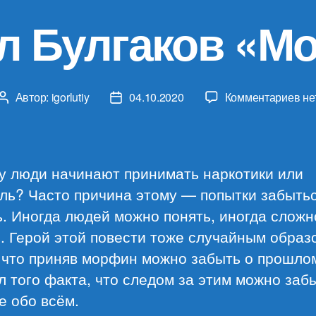
л Булгаков «М
к
Автор:
igorlutiy
04.10.2020
Комментариев
не
Автор
Дата
за
записи
записи
Ми
Бу
«М
у люди начинают принимать наркотики или
ль? Часто причина этому — попытки забыть
. Иногда людей можно понять, иногда сложн
. Герой этой повести тоже случайным образ
 что приняв морфин можно забыть о прошло
л того факта, что следом за этим можно заб
е обо всём.