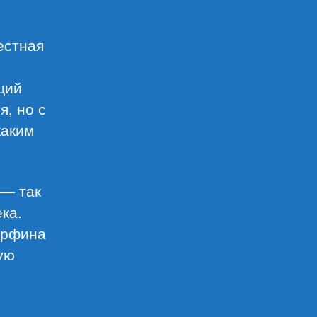
естная
щий
я, но с
каким
 — так
ка.
орфина
ную