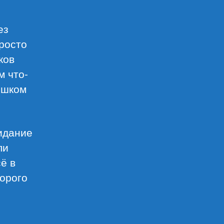
ез
Просто
ков
м что-
ишком
зидание
ли
сё в
торого