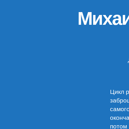
Михаи
Цикл р
заброш
самого
оконча
потом 