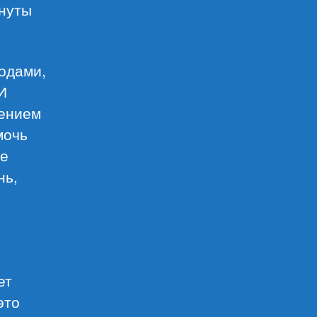
инуты
одами,
И
шением
мочь
не
нь,
ет
это