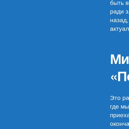
быть в
ради з
назад,
актуал
Ми
«П
Это ра
где мы
приех
оконча