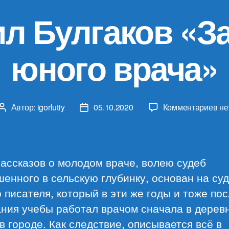
л Булгаков «З
юного врача»
к
Автор:
igorlutiy
05.10.2020
Комментариев
не
Автор
Дата
за
записи
записи
Ми
Бу
«З
ассказов о молодом враче, волею судеб
юн
енного в сельскую глубинку, основан на су
вр
 писателя, который в эти же годы и тоже по
ния учебы работал врачом сначала в деревн
в городе. Как следствие, описывается всё в