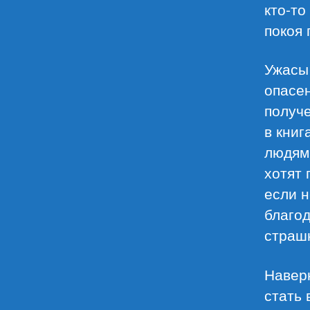
кто-то
покоя 
Ужасы
опасен
получ
в книг
людям,
хотят 
если н
благо
страш
Наверн
стать 