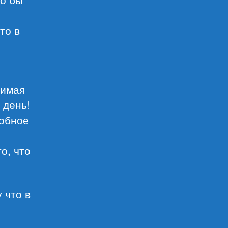
то в
нимая
 день!
обное
о, что
 что в