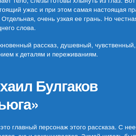
ает тело, слезы готовы хлынуть из глаз. Вот
тоящий ужас и при этом самая настоящая пр
 Отдельная, очень узкая ее грань. Но честна
него слова.
кновенный рассказ, душевный, чувственный,
нием к деталям и переживаниям.
хаил Булгаков
ьюга»
это главный персонаж этого рассказа. С нее
ется, ею и заканчивается. Зимой читать бы