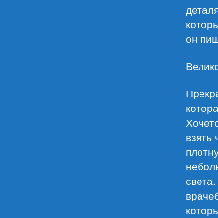
деталя
которы
он пиш
Велико
Прекр
котора
Хочетс
взять 
плотн
небол
света.
враче
которы