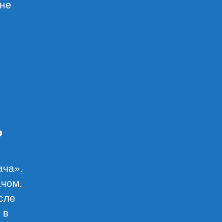
 не
»
ача»,
ачом,
сле
 в