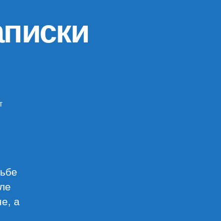
аписки
т
писи
хаил
лгаков
аписки
ого
дьбе
ача»
сле
е, а