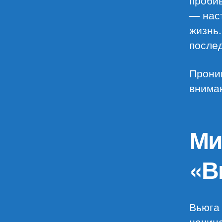
пробив
— нас
жизнь.
послед
Прони
внима
Ми
«В
Вьюга 
начина