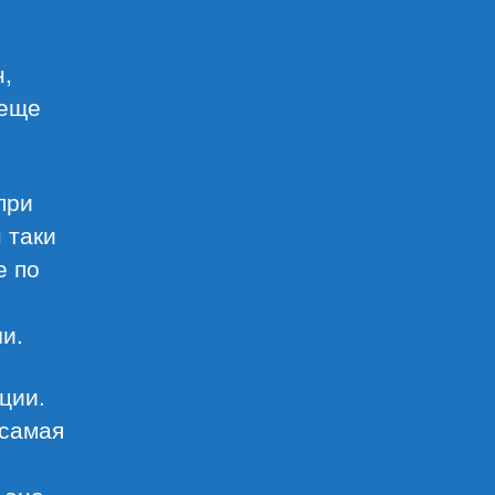
н,
 еще
при
 таки
е по
и.
ции.
 самая