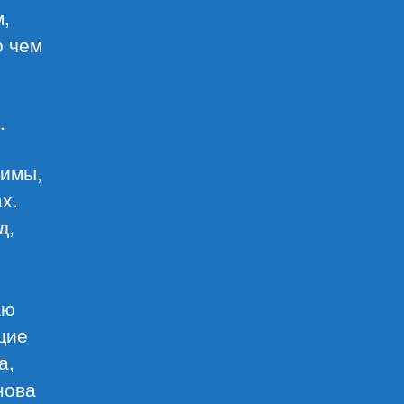
м,
о чем
.
зимы,
х.
д,
аю
щие
а,
нова