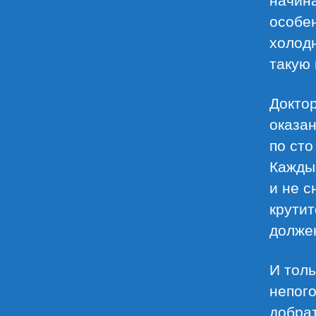
особен
холодн
такую 
Доктор
оказа
по сто
Кажды
и не с
крутит
должен
И толь
непог
добрат