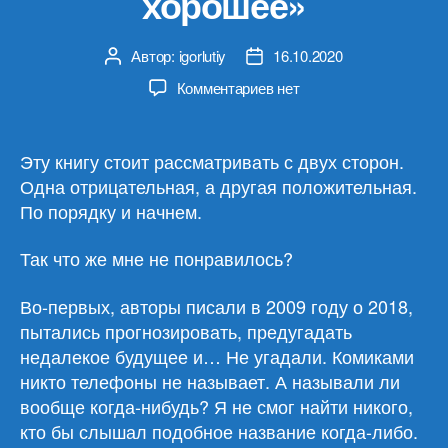
хорошее»
Автор:
igorlutiy
16.10.2020
Автор
Дата
записи
записи
к
Комментариев
нет
записи
Андрей
Жвалевский,
Эту книгу стоит рассматривать с двух сторон.
Евгения
Одна отрицательная, а другая положительная.
Пастернак
По порядку и начнем.
«Время
всегда
Так что же мне не понравилось?
хорошее»
Во-первых, авторы писали в 2009 году о 2018,
пытались прогнозировать, предугадать
недалекое будущее и… Не угадали. Комиками
никто телефоны не называет. А называли ли
вообще когда-нибудь? Я не смог найти никого,
кто бы слышал подобное название когда-либо.