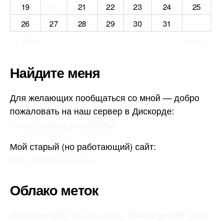
19
20
21
22
23
24
25
26
27
28
29
30
31
« Сен
Ноя »
Найдите меня
Для желающих пообщаться со мной — добро
пожаловать на наш сервер в Дискорде:
https://discord.gg/adA29k2
Мой старый (но работающий) сайт:
http://modder.ucoz.ru
Облако меток
about me
(26)
challenge
(25)
Capture The Flag
(4)
CTF
(4)