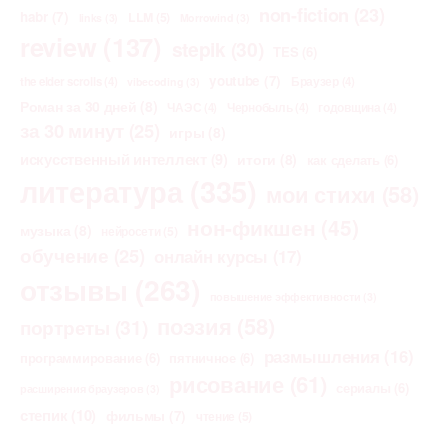
non-fiction
(23)
habr
(7)
LLM
(5)
links
(3)
Morrowind
(3)
review
(137)
stepik
(30)
TES
(6)
youtube
(7)
the elder scrolls
(4)
Браузер
(4)
vibecoding
(3)
Роман за 30 дней
(8)
ЧАЭС
(4)
Чернобыль
(4)
годовщина
(4)
за 30 минут
(25)
игры
(8)
искусственный интеллект
(9)
итоги
(8)
как сделать
(6)
литература
(335)
мои стихи
(58)
нон-фикшен
(45)
музыка
(8)
нейросети
(5)
обучение
(25)
онлайн курсы
(17)
отзывы
(263)
повышение эффективности
(3)
поэзия
(58)
портреты
(31)
размышления
(16)
программирование
(6)
пятничное
(6)
рисование
(61)
сериалы
(6)
расширения браузеров
(3)
степик
(10)
фильмы
(7)
чтение
(5)