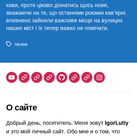
кави, проте цікаво дізнатись щось нове,
зважаючи на те, що останніми роками кав’ярні
впевнено зайняли важливе місце на вулицях
наших міст і їх тепер важко не помічати.
review
Метки
Youtube
Telegram
Stepik
Habr
Github
Samlib
Duolingo
Instagram
О сайте
Добрый день, посетитель. Меня зовут
IgorLutiy
и это мой личный сайт. Обо мне и о том, что