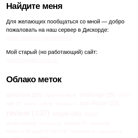
Найдите меня
Для желающих пообщаться со мной — добро
пожаловать на наш сервер в Дискорде:
https://discord.gg/adA29k2
Мой старый (но работающий) сайт:
http://modder.ucoz.ru
Облако меток
about me
(26)
challenge
(25)
Capture The Flag
(4)
CTF
(4)
non-fiction
(23)
habr
(7)
LLM
(5)
links
(3)
Morrowind
(3)
review
(137)
stepik
(30)
TES
(6)
youtube
(7)
the elder scrolls
(4)
Браузер
(4)
vibecoding
(3)
Роман за 30 дней
(8)
ЧАЭС
(4)
Чернобыль
(4)
годовщина
(4)