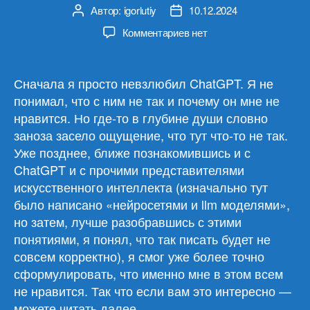
Автор:
igorlutiy
10.12.2024
Автор
Дата
записи
записи
к
Комментариев
нет
записи
О
ChatGPT
Сначала я просто невзлюбил ChatGPT. Я не
и
понимал, что с ним не так и почему он мне не
ему
нравится. Но где-то в глубине души словно
подобных.
заноза засело ощущение, что тут что-то не так.
Часть
Уже позднее, ближе познакомившись и с
1.
ChatGPT и с прочими представителями
Мои
мысли
искусственного интеллекта (изначально тут
по
было написано «нейросетями и llm моделями»,
поводу
но затем, лучше разобравшись с этими
понятиями, я понял, что так писать будет не
совсем корректно), я смог уже более точно
сформулировать, что именно мне в этом всем
не нравится. Так что если вам это интересно —
можете читать далее.