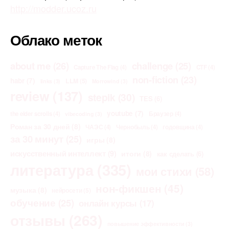
http://modder.ucoz.ru
Облако меток
about me
(26)
challenge
(25)
Capture The Flag
(4)
CTF
(4)
non-fiction
(23)
habr
(7)
LLM
(5)
links
(3)
Morrowind
(3)
review
(137)
stepik
(30)
TES
(6)
youtube
(7)
the elder scrolls
(4)
Браузер
(4)
vibecoding
(3)
Роман за 30 дней
(8)
ЧАЭС
(4)
Чернобыль
(4)
годовщина
(4)
за 30 минут
(25)
игры
(8)
искусственный интеллект
(9)
итоги
(8)
как сделать
(6)
литература
(335)
мои стихи
(58)
нон-фикшен
(45)
музыка
(8)
нейросети
(5)
обучение
(25)
онлайн курсы
(17)
отзывы
(263)
повышение эффективности
(3)