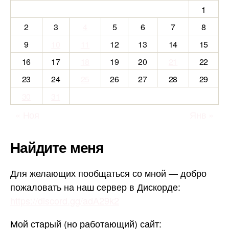
1
2
3
4
5
6
7
8
9
10
11
12
13
14
15
16
17
18
19
20
21
22
23
24
25
26
27
28
29
30
31
« Ноя
Янв »
Найдите меня
Для желающих пообщаться со мной — добро
пожаловать на наш сервер в Дискорде:
https://discord.gg/adA29k2
Мой старый (но работающий) сайт: