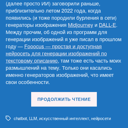
(далее просто ИИ) заговорили раньше,
приблизительно летом 2022 года, когда
появились (и тоже породили бурления в сети)
генераторы изображения
Midjourney
и
DALL-E
.
Между прочим, об одной из программ для
генерации изображений я уже писал в прошлом
году —
Fooocus — простая и доступная
нейросеть для генерации изображений по
текстовому описанию
, там тоже есть часть моих
размышлений на тему. Только они касались
именно генераторов изображений, что имеет
свои особенности.
«О
ПРОДОЛЖИТЬ ЧТЕНИЕ
ChatGPT
и
ему
chatbot
,
LLM
,
искусственный интеллект
,
нейросети
Метки
подобных.