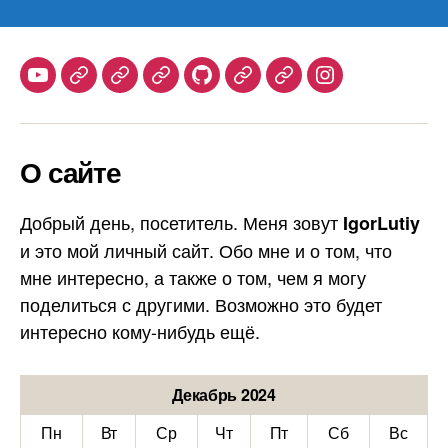
Часть
1.
Мои
Youtube
Telegram
Stepik
Habr
Github
Samlib
Duolingo
Instagram
мысли
по
поводу»
О сайте
Добрый день, посетитель. Меня зовут
IgorLutiy
и это мой личный сайт. Обо мне и о том, что
мне интересно, а также о том, чем я могу
поделиться с другими. Возможно это будет
интересно кому-нибудь ещё.
Декабрь 2024
Пн
Вт
Ср
Чт
Пт
Сб
Вс