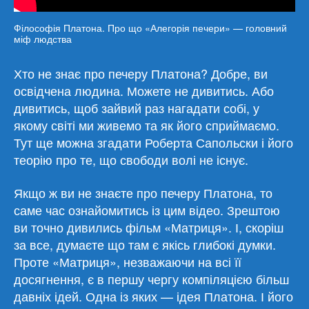
Філософія Платона. Про що «Алегорія печери» — головний
міф людства
Хто не знає про печеру Платона? Добре, ви
освідчена людина. Можете не дивитись. Або
дивитись, щоб зайвий раз нагадати собі, у
якому світі ми живемо та як його сприймаємо.
Тут ще можна згадати Роберта Сапольски і його
теорію про те, що свободи волі не існує.
Якщо ж ви не знаєте про печеру Платона, то
саме час ознайомитись із цим відео. Зрештою
ви точно дивились фільм «Матриця». І, скоріш
за все, думаєте що там є якісь глибокі думки.
Проте «Матриця», незважаючи на всі її
досягнення, є в першу чергу компіляцією більш
давніх ідей. Одна із яких — ідея Платона. І його