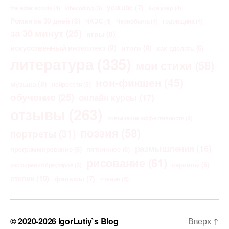
youtube
(7)
the elder scrolls
(4)
Браузер
(4)
vibecoding
(3)
Роман за 30 дней
(8)
ЧАЭС
(4)
Чернобыль
(4)
годовщина
(4)
за 30 минут
(25)
игры
(8)
искусственный интеллект
(9)
итоги
(8)
как сделать
(6)
литература
(335)
мои стихи
(58)
нон-фикшен
(45)
музыка
(8)
нейросети
(5)
обучение
(25)
онлайн курсы
(17)
отзывы
(263)
повышение эффективности
(3)
поэзия
(58)
портреты
(31)
размышления
(16)
программирование
(6)
пятничное
(6)
рисование
(61)
сериалы
(6)
расширения браузеров
(3)
степик
(10)
фильмы
(7)
чтение
(5)
© 2020-2026
IgorLutiy`s Blog
Вверх
↑