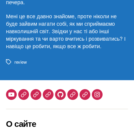
печера.
Мені це все давно знайоме, проте ніколи не
буде зайвим нагати собі, як ми сприймаємо
навколишній світ. Звідки у нас ті або інші
міркування та чи варто вчитись і розвиватись? І
навіщо це робити, якщо все ж робити.
review
Метки
Youtube
Telegram
Stepik
Habr
Github
Samlib
Duolingo
Instagram
О сайте