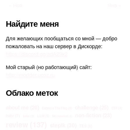
« Ноя
Янв »
Найдите меня
Для желающих пообщаться со мной — добро
пожаловать на наш сервер в Дискорде:
https://discord.gg/adA29k2
Мой старый (но работающий) сайт:
http://modder.ucoz.ru
Облако меток
about me
(26)
challenge
(25)
Capture The Flag
(4)
CTF
(4)
non-fiction
(23)
habr
(7)
LLM
(5)
links
(3)
Morrowind
(3)
review
(137)
stepik
(30)
TES
(6)