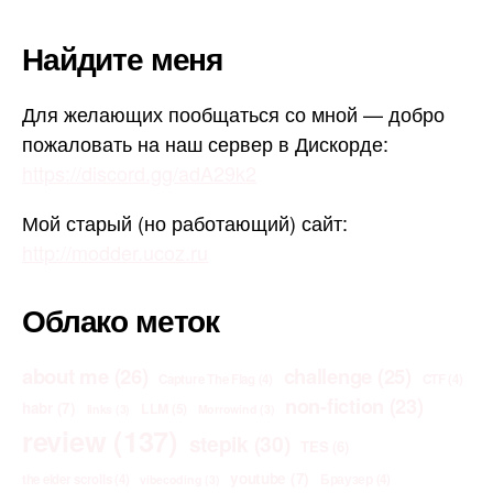
Найдите меня
Для желающих пообщаться со мной — добро
пожаловать на наш сервер в Дискорде:
https://discord.gg/adA29k2
Мой старый (но работающий) сайт:
http://modder.ucoz.ru
Облако меток
about me
(26)
challenge
(25)
Capture The Flag
(4)
CTF
(4)
non-fiction
(23)
habr
(7)
LLM
(5)
links
(3)
Morrowind
(3)
review
(137)
stepik
(30)
TES
(6)
youtube
(7)
the elder scrolls
(4)
Браузер
(4)
vibecoding
(3)