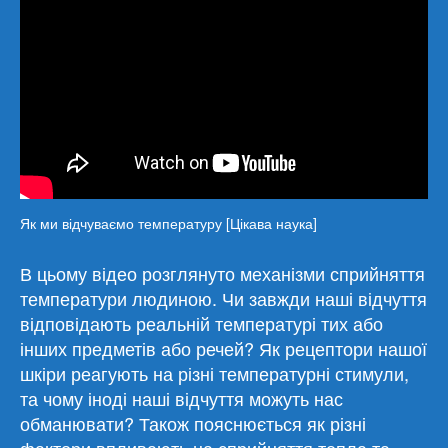
Як ми відчуваємо температуру [Цікава наука]
В цьому відео розглянуто механізми сприйняття
температури людиною. Чи завжди наші відчуття
відповідають реальній температурі тих або
інших предметів або речей? Як рецептори нашої
шкіри реагують на різні температурні стимули,
та чому іноді наші відчуття можуть нас
обманювати? Також пояснюється як різні
фактори впливають на сприйняття тепла та