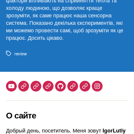
холоду людиною, що дозволяє краще
зрозуміти, як саме працює наша сенсорна
система. Показано декілька єкспериментів, які
ми можемо провести самі, щоб зрозуміти як це
працює. Досить цікаво.
review
Метки
Youtube
Telegram
Stepik
Habr
Github
Samlib
Duolingo
Instagram
О сайте
Добрый день, посетитель. Меня зовут
IgorLutiy