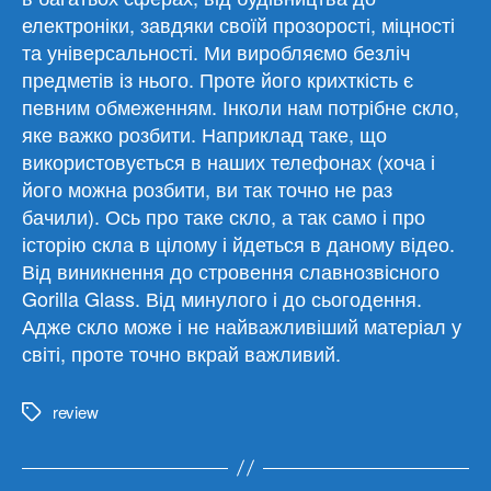
електроніки, завдяки своїй прозорості, міцності
та універсальності. Ми виробляємо безліч
предметів із нього. Проте його крихткість є
певним обмеженням. Інколи нам потрібне скло,
яке важко розбити. Наприклад таке, що
використовується в наших телефонах (хоча і
його можна розбити, ви так точно не раз
бачили). Ось про таке скло, а так само і про
історію скла в цілому і йдеться в даному відео.
Від виникнення до стровення славнозвісного
Gorilla Glass. Від минулого і до сьогодення.
Адже скло може і не найважливіший матеріал у
світі, проте точно вкрай важливий.
review
Метки