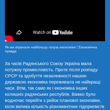
Як ми втрачали найбільшу галузь економіки | Економічна
правда
За часів Радянського Союзу Україна мала
потужну промисловість. Проте після розпаду
СРСР та здобуття незалежності нашою
державою економіка переживала не найкращі
часи. Втім, так само як і економіка інших
колишніх радянських республік. Важко було
водночас перейти з рейок планової економіки,
коли велика кількість різноманітних підприємств