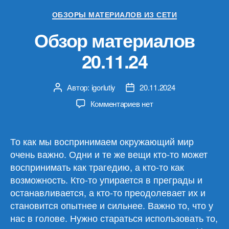
Рубрики
ОБЗОРЫ МАТЕРИАЛОВ ИЗ СЕТИ
Обзор материалов
20.11.24
Автор:
igorlutiy
20.11.2024
Автор
Дата
записи
записи
к
Комментариев
нет
записи
Обзор
материалов
То как мы воспринимаем окружающий мир
20.11.24
очень важно. Одни и те же вещи кто-то может
воспринимать как трагедию, а кто-то как
возможность. Кто-то упирается в преграды и
останавливается, а кто-то преодолевает их и
становится опытнее и сильнее. Важно то, что у
нас в голове. Нужно стараться использовать то,