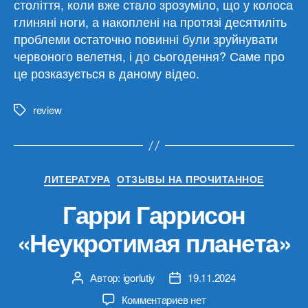
століття, коли вже стало зрозуміло, що у колоса
глиняні ноги, а накоплені на протязі десятиліть
проблеми остаточно повинні були зруйнувати
червоного велетня, і до сьогодення? Саме про
це розказується в даному відео.
review
Метки
Рубрики
ЛИТЕРАТУРА
ОТЗЫВЫ НА ПРОЧИТАННОЕ
Гарри Гаррисон
«Неукротимая планета»
Автор:
igorlutiy
19.11.2024
Автор
Дата
записи
записи
к
Комментариев
нет