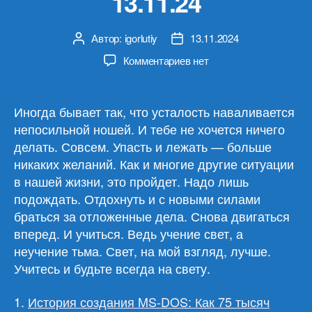
13.11.24
Автор:
igorlutiy
13.11.2024
Автор
Дата
записи
записи
к
Комментариев
нет
записи
Обзор
материалов
Иногда бывает так, что усталость наваливается
13.11.24
непосильной ношей. И тебе не хочется ничего
делать. Совсем. Упасть и лежать — больше
никаких желаний. Как и многие другие ситуации
в нашей жизни, это пройдет. Надо лишь
подождать. Отдохнуть и с новыми силами
браться за отложенные дела. Снова двигаться
вперед. И учиться. Ведь учение свет, а
неучение тьма. Свет, на мой взгляд, лучше.
Учитесь и будьте всегда на свету.
1.
История создания MS-DOS: Как 75 тысяч