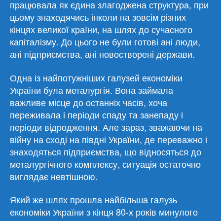
працювала як єдина злагоджена структура, при
цьому знаходячись інколи на зовсім різних
кінцях великої країни, на шлях до сучасного
капіталізму. До цього не були готові ані люди,
ані підприємства, ані новостворені держави.
Одна із найпотужніших галузей економіки
України була металургія. Вона займала
важливе місце до останніх часів, хоча
переживала і періоди спаду та занепаду і
періоди відродження. Але зараз, зважаючи на
війну на сході на півдні України, де переважно і
знаходяться підприємства, що відносяться до
металургічного комплексу, ситуація остаточно
виглядає невтішною.
Який же шлях прошла найбільша галузь
економіки України з кінця 80-х років минулого