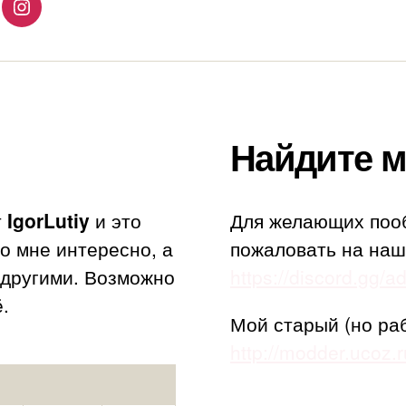
lingo
Instagram
Найдите м
т
IgorLutiy
и это
Для желающих поо
то мне интересно, а
пожаловать на наш
с другими. Возможно
https://discord.gg/
.
Мой старый (но ра
http://modder.ucoz.r