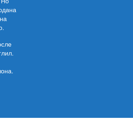
 Но
подана
 на
о.
осле
тлил.
мона.