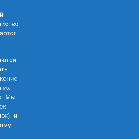
й
ийство
ается
аются
ать
ожение
я их
о. Мы
ек
ок), и
кому