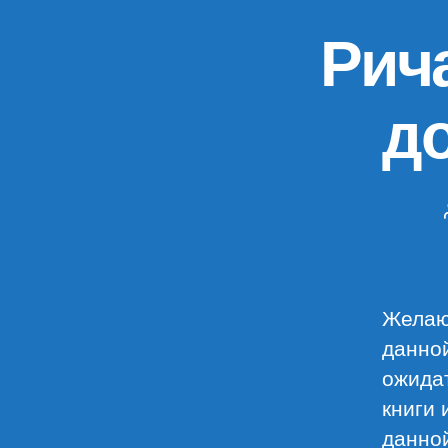
Рич
д
Желаю
данной
ожидат
книги 
данной