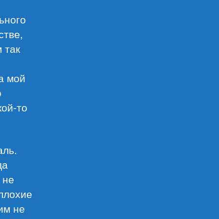
ьного
стве,
 так
а мой
о
кой-то
аль.
да
 не
 плохие
им не