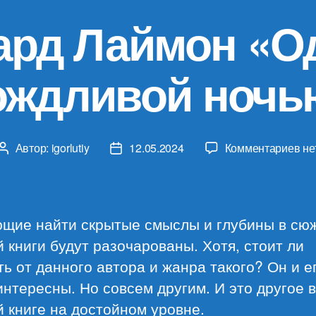
ард Лаймон «О
ождливой ночь
к
Автор:
igorlutiy
12.05.2024
Комментариев
не
Автор
Дата
за
записи
записи
Ри
Ла
«О
щие найти скрытые смыслы и глубины в сю
до
 книги будут разочарованы. Хотя, стоит ли
но
ь от данного автора и жанра такого? Он и е
интересны. Но совсем другим. И это другое в
 книге на достойном уровне.