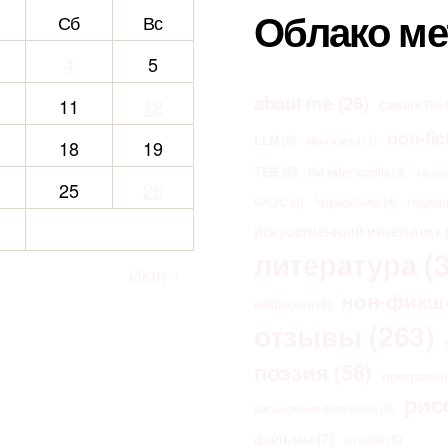
Облако ме
Сб
Вс
4
5
about me
(26)
11
12
Capture The 
non-fic
LLM
(5)
Morrowind
(3)
18
19
TES
(6)
the elder scrolls
(4)
vibec
25
26
ЧАЭС
(4)
Чернобыль
(4)
годов
искусственный интеллект
(
литература
(3
Июн »
нон-фикш
нейросети
(5)
отзывы
(263)
поэзия
(58)
программ
рис
расширения браузеров
(3)
фильмы
(7)
чтение
(5)