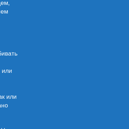
щем,
шем
бивать
 или
ак или
ано