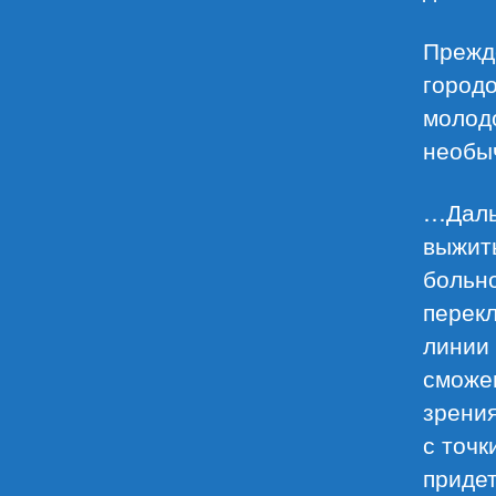
Прежд
городо
молодо
необы
…Даль
выжит
больно
перекл
линии 
сможе
зрения
с точк
придет