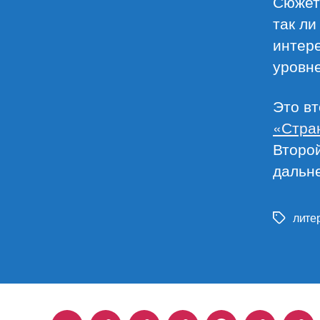
Сюжет 
так ли
интер
уровне
Это вт
«Стра
Второ
дальн
лите
Метки