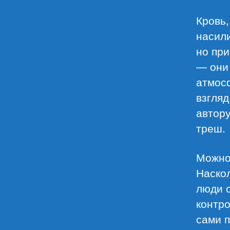
Кровь,
насили
но при
— они
атмосф
взгляд
автору
треш.
Можно 
Наско
люди о
контро
сами 