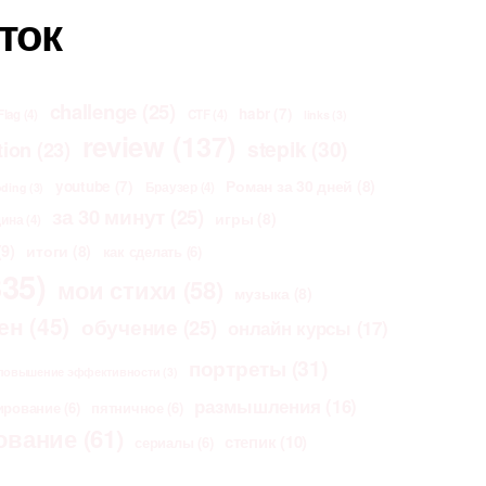
ток
challenge
(25)
habr
(7)
Flag
(4)
CTF
(4)
links
(3)
review
(137)
stepik
(30)
tion
(23)
Роман за 30 дней
(8)
youtube
(7)
Браузер
(4)
oding
(3)
за 30 минут
(25)
игры
(8)
щина
(4)
9)
итоги
(8)
как сделать
(6)
35)
мои стихи
(58)
музыка
(8)
ен
(45)
обучение
(25)
онлайн курсы
(17)
портреты
(31)
повышение эффективности
(3)
размышления
(16)
ирование
(6)
пятничное
(6)
ование
(61)
степик
(10)
сериалы
(6)