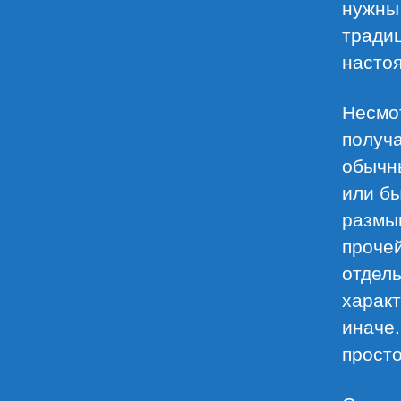
нужны 
традиц
насто
Несмот
получ
обычны
или бы
размы
прочей
отдел
характ
иначе.
просто