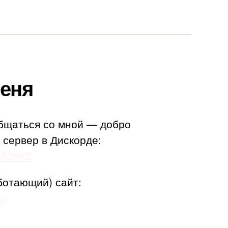
еня
бщаться со мной — добро
 сервер в Дискорде:
adA29k2
ботающий) сайт:
u