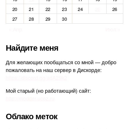
20
21
22
23
24
25
26
27
28
29
30
« Апр
Июл »
Найдите меня
Для желающих пообщаться со мной — добро
пожаловать на наш сервер в Дискорде:
https://discord.gg/adA29k2
Мой старый (но работающий) сайт:
http://modder.ucoz.ru
Облако меток