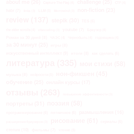
about me
(26)
challenge
(25)
Capture The Flag
(4)
CTF
(4)
non-fiction
(23)
habr
(7)
LLM
(5)
links
(3)
Morrowind
(3)
review
(137)
stepik
(30)
TES
(6)
youtube
(7)
the elder scrolls
(4)
Браузер
(4)
vibecoding
(3)
Роман за 30 дней
(8)
ЧАЭС
(4)
Чернобыль
(4)
годовщина
(4)
за 30 минут
(25)
игры
(8)
искусственный интеллект
(9)
итоги
(8)
как сделать
(6)
литература
(335)
мои стихи
(58)
нон-фикшен
(45)
музыка
(8)
нейросети
(5)
обучение
(25)
онлайн курсы
(17)
отзывы
(263)
повышение эффективности
(3)
поэзия
(58)
портреты
(31)
размышления
(16)
программирование
(6)
пятничное
(6)
рисование
(61)
сериалы
(6)
расширения браузеров
(3)
степик
(10)
фильмы
(7)
чтение
(5)