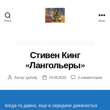
Поиск
Меню
IgorLutiy`s
Blog
Рубрики
ЛИТЕРАТУРА
ОТЗЫВЫ НА ПРОЧИТАННОЕ
Стивен Кинг
«Лангольеры»
к
Автор:
igorlutiy
04.06.2022
2 комментария
Автор
Дата
запи
записи
записи
Стив
Кинг
«Лан
Когда-то давно, еще в середине девяностых