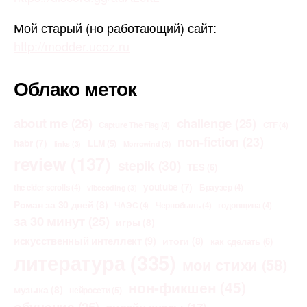
Мой старый (но работающий) сайт:
http://modder.ucoz.ru
Облако меток
about me
(26)
challenge
(25)
Capture The Flag
(4)
CTF
(4)
non-fiction
(23)
habr
(7)
LLM
(5)
links
(3)
Morrowind
(3)
review
(137)
stepik
(30)
TES
(6)
youtube
(7)
the elder scrolls
(4)
Браузер
(4)
vibecoding
(3)
Роман за 30 дней
(8)
ЧАЭС
(4)
Чернобыль
(4)
годовщина
(4)
за 30 минут
(25)
игры
(8)
искусственный интеллект
(9)
итоги
(8)
как сделать
(6)
литература
(335)
мои стихи
(58)
нон-фикшен
(45)
музыка
(8)
нейросети
(5)
обучение
(25)