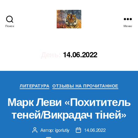
Поиск
Меню
IgorLutiy`s
Blog
День:
14.06.2022
Рубрики
ЛИТЕРАТУРА
ОТЗЫВЫ НА ПРОЧИТАННОЕ
Марк Леви «Похититель
теней/Викрадач тіней»
Автор:
igorlutiy
14.06.2022
Автор
Дата
записи
записи