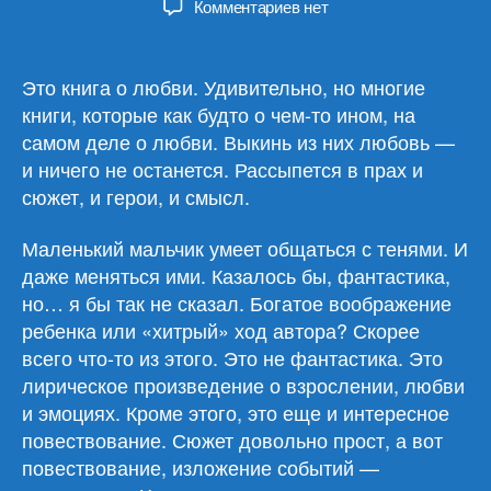
к
Комментариев
нет
записи
Марк
Леви
Это книга о любви. Удивительно, но многие
«Похититель
книги, которые как будто о чем-то ином, на
теней/
самом деле о любви. Выкинь из них любовь —
Викрадач
и ничего не останется. Рассыпется в прах и
тіней»
сюжет, и герои, и смысл.
Маленький мальчик умеет общаться с тенями. И
даже меняться ими. Казалось бы, фантастика,
но… я бы так не сказал. Богатое воображение
ребенка или «хитрый» ход автора? Скорее
всего что-то из этого. Это не фантастика. Это
лирическое произведение о взрослении, любви
и эмоциях. Кроме этого, это еще и интересное
повествование. Сюжет довольно прост, а вот
повествование, изложение событий —