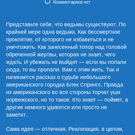
к
Комментариев
нет
записи
Томас
Олд
Представьте себе, что ведьмы существуют. По
Хьювелт
крайней мере одна ведьма. Как бессмертное
«Сглаз/
проклятие, от которого не избавиться и не
Відьма»
уничтожить. Как занесенный топор над головой
обреченной жертвы, которая не знает, чего
ждать. И убежать не выйдет — если вы попали
сюда, то вы пропали. Вам с этим жить. Так и
начинается рассказ о судьбе небольшого
американского городка Блек Спрингс. Правда
из американского во все стороны торчат уши
норвежского, но то такое. Кто знает — поймет, а
другие немного удивятся или просто не
заметят.
Сама идея — отличная. Реализация, в целом,