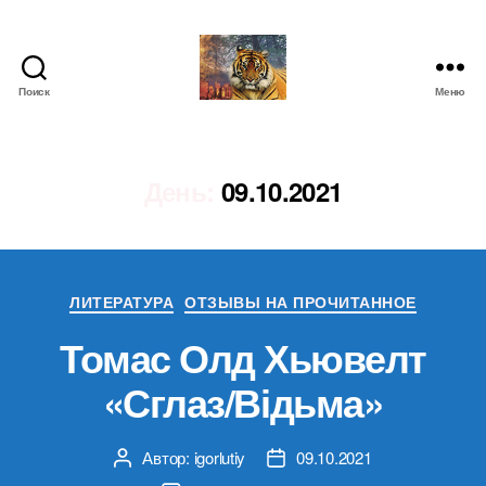
Поиск
Меню
IgorLutiy`s
Blog
День:
09.10.2021
Рубрики
ЛИТЕРАТУРА
ОТЗЫВЫ НА ПРОЧИТАННОЕ
Томас Олд Хьювелт
«Сглаз/Відьма»
Автор:
igorlutiy
09.10.2021
Автор
Дата
записи
записи