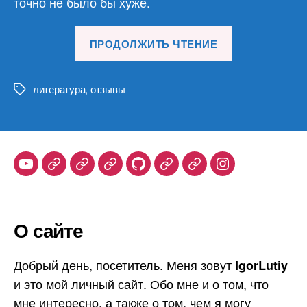
точно не было бы хуже.
«Томас
ПРОДОЛЖИТЬ ЧТЕНИЕ
Олд
Хьювелт
«Сглаз/
литература
,
отзывы
Метки
Відьма»»
Youtube
Telegram
Stepik
Habr
Github
Samlib
Duolingo
Instagram
О сайте
Добрый день, посетитель. Меня зовут
IgorLutiy
и это мой личный сайт. Обо мне и о том, что
мне интересно, а также о том, чем я могу