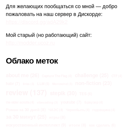
Для желающих пообщаться со мной — добро
пожаловать на наш сервер в Дискорде:
https://discord.gg/adA29k2
Мой старый (но работающий) сайт:
http://modder.ucoz.ru
Облако меток
about me
(26)
challenge
(25)
Capture The Flag
(4)
CTF
(4)
non-fiction
(23)
habr
(7)
LLM
(5)
links
(3)
Morrowind
(3)
review
(137)
stepik
(30)
TES
(6)
youtube
(7)
the elder scrolls
(4)
Браузер
(4)
vibecoding
(3)
Роман за 30 дней
(8)
ЧАЭС
(4)
Чернобыль
(4)
годовщина
(4)
за 30 минут
(25)
игры
(8)
искусственный интеллект
(9)
итоги
(8)
как сделать
(6)