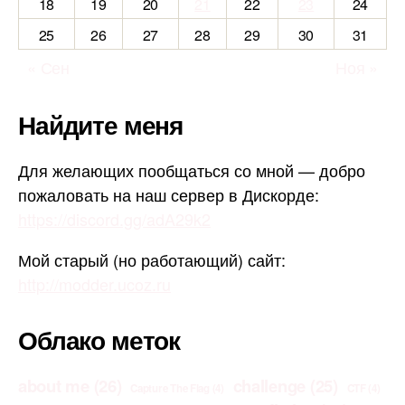
18
19
20
21
22
23
24
25
26
27
28
29
30
31
« Сен
Ноя »
Найдите меня
Для желающих пообщаться со мной — добро
пожаловать на наш сервер в Дискорде:
https://discord.gg/adA29k2
Мой старый (но работающий) сайт:
http://modder.ucoz.ru
Облако меток
about me
(26)
challenge
(25)
Capture The Flag
(4)
CTF
(4)