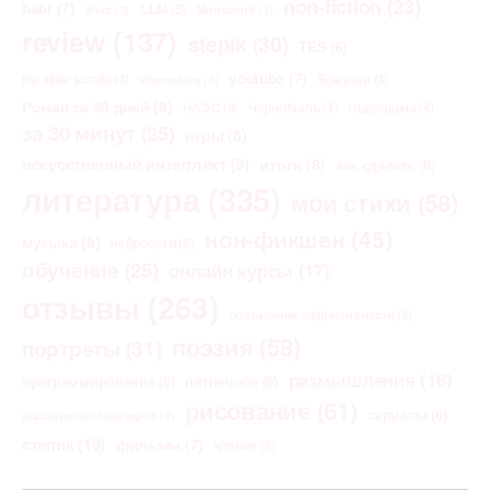
non-fiction
(23)
habr
(7)
LLM
(5)
links
(3)
Morrowind
(3)
review
(137)
stepik
(30)
TES
(6)
youtube
(7)
the elder scrolls
(4)
Браузер
(4)
vibecoding
(3)
Роман за 30 дней
(8)
ЧАЭС
(4)
Чернобыль
(4)
годовщина
(4)
за 30 минут
(25)
игры
(8)
искусственный интеллект
(9)
итоги
(8)
как сделать
(6)
литература
(335)
мои стихи
(58)
нон-фикшен
(45)
музыка
(8)
нейросети
(5)
обучение
(25)
онлайн курсы
(17)
отзывы
(263)
повышение эффективности
(3)
поэзия
(58)
портреты
(31)
размышления
(16)
программирование
(6)
пятничное
(6)
рисование
(61)
сериалы
(6)
расширения браузеров
(3)
степик
(10)
фильмы
(7)
чтение
(5)