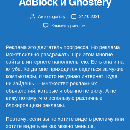
AdBlock и Ghostery
Автор:
igorlutiy
21.10.2021
Автор
Дата
записи
записи
к
Комментариев
нет
записи
Как
убрать
Реклама это двигатель прогресса. Но реклама
рекламу
может сильно раздражать. При этом многие
на
сайты в интернете наполнены ею. Есть она и на
сайтах
ютубе. Когда мне приходится садиться за чужие
и
компьютеры, я часто не узнаю интернет. Куда
в
ни зайдешь — множество рекламных
ютубе.
Расширения
объявлений, которые я обычно не вижу. А не
браузеров
вижу потому, что использую различные
AdBlock
блокировщики рекламы.
и
Ghostery
Поэтому, если вы не хотите видеть рекламу или
хотите видеть её как можно меньше,