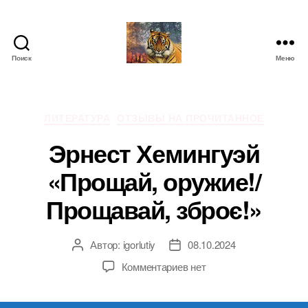
Поиск
Меню
IgorLutiy`s
Blog
Рубрики
ЛИТЕРАТУРА
ОТЗЫВЫ НА ПРОЧИТАННОЕ
Эрнест Хемингуэй
«Прощай, оружие!/
Прощавай, зброє!»
Автор:
igorlutiy
08.10.2024
Автор
Дата
записи
записи
к
Комментариев
нет
записи
Эрнест