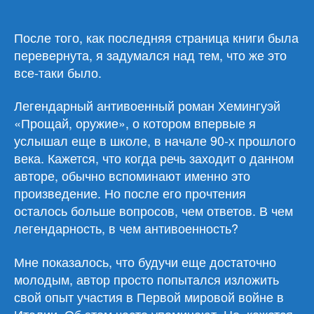
Хемингуэй
«Прощай,
оружие!/
После того, как последняя страница книги была
Прощавай,
перевернута, я задумался над тем, что же это
зброє!»
все-таки было.
Легендарный антивоенный роман Хемингуэй
«Прощай, оружие», о котором впервые я
услышал еще в школе, в начале 90-х прошлого
века. Кажется, что когда речь заходит о данном
авторе, обычно вспоминают именно это
произведение. Но после его прочтения
осталось больше вопросов, чем ответов. В чем
легендарность, в чем антивоенность?
Мне показалось, что будучи еще достаточно
молодым, автор просто попытался изложить
свой опыт участия в Первой мировой войне в
Италии. Об этом часто упоминают. Но, кажется,