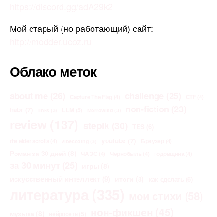
https://discord.gg/adA29k2
Мой старый (но работающий) сайт:
http://modder.ucoz.ru
Облако меток
about me
(26)
challenge
(25)
Capture The Flag
(4)
CTF
(4)
non-fiction
(23)
habr
(7)
LLM
(5)
links
(3)
Morrowind
(3)
review
(137)
stepik
(30)
TES
(6)
youtube
(7)
the elder scrolls
(4)
Браузер
(4)
vibecoding
(3)
Роман за 30 дней
(8)
ЧАЭС
(4)
Чернобыль
(4)
годовщина
(4)
за 30 минут
(25)
игры
(8)
искусственный интеллект
(9)
итоги
(8)
как сделать
(6)
литература
(335)
мои стихи
(58)
нон-фикшен
(45)
музыка
(8)
нейросети
(5)