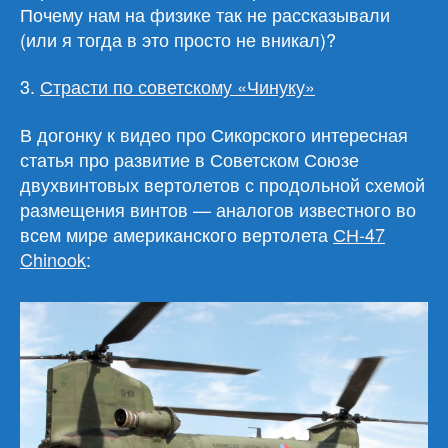
Почему нам на физике так не рассказывали
(или я тогда в это просто не вникал)?
3.
Страсти по советскому «Чинуку»
В догонку к видео про Сикорского интересная
статья про развитие в Советском Союзе
двухвинтовых вертолетов с продольной схемой
размещения винтов — аналогов известного во
всем мире американского вертолета
СН-47
Chinook
: