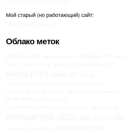
https://discord.gg/adA29k2
Мой старый (но работающий) сайт:
http://modder.ucoz.ru
Облако меток
about me
(26)
challenge
(25)
Capture The Flag
(4)
CTF
(4)
non-fiction
(23)
habr
(7)
LLM
(5)
links
(3)
Morrowind
(3)
review
(137)
stepik
(30)
TES
(6)
youtube
(7)
the elder scrolls
(4)
Браузер
(4)
vibecoding
(3)
Роман за 30 дней
(8)
ЧАЭС
(4)
Чернобыль
(4)
годовщина
(4)
за 30 минут
(25)
игры
(8)
искусственный интеллект
(9)
итоги
(8)
как сделать
(6)
литература
(335)
мои стихи
(58)
нон-фикшен
(45)
музыка
(8)
нейросети
(5)