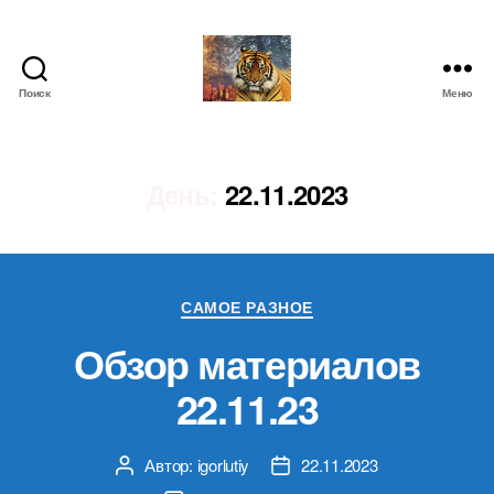
Поиск
Меню
IgorLutiy`s
Blog
День:
22.11.2023
Рубрики
САМОЕ РАЗНОЕ
Обзор материалов
22.11.23
Автор:
igorlutiy
22.11.2023
Автор
Дата
записи
записи