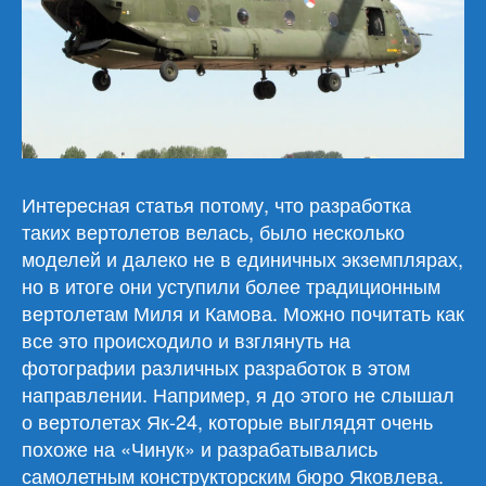
Интересная статья потому, что разработка
таких вертолетов велась, было несколько
моделей и далеко не в единичных экземплярах,
но в итоге они уступили более традиционным
вертолетам Миля и Камова. Можно почитать как
все это происходило и взглянуть на
фотографии различных разработок в этом
направлении. Например, я до этого не слышал
о вертолетах Як-24, которые выглядят очень
похоже на «Чинук» и разрабатывались
самолетным конструкторским бюро Яковлева.