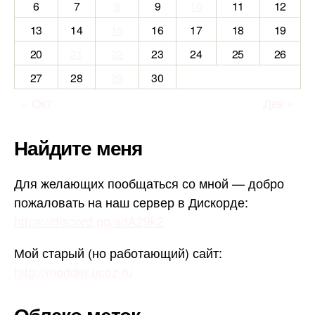
6
7
8
9
10
11
12
13
14
15
16
17
18
19
20
21
22
23
24
25
26
27
28
29
30
« Окт
Дек »
Найдите меня
Для желающих пообщаться со мной — добро
пожаловать на наш сервер в Дискорде:
https://discord.gg/adA29k2
Мой старый (но работающий) сайт:
http://modder.ucoz.ru
Облако меток