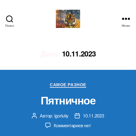
Поиск
Меню
IgorLutiy`s
Blog
День:
10.11.2023
Рубрики
САМОЕ РАЗНОЕ
Пятничное
Автор:
igorlutiy
10.11.2023
Автор
Дата
записи
записи
к
Комментариев
нет
записи