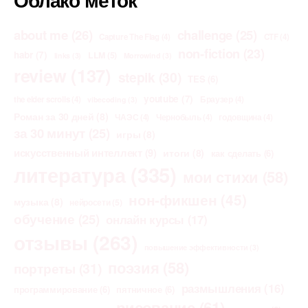
about me
(26)
challenge
(25)
Capture The Flag
(4)
CTF
(4)
non-fiction
(23)
habr
(7)
LLM
(5)
links
(3)
Morrowind
(3)
review
(137)
stepik
(30)
TES
(6)
youtube
(7)
the elder scrolls
(4)
Браузер
(4)
vibecoding
(3)
Роман за 30 дней
(8)
ЧАЭС
(4)
Чернобыль
(4)
годовщина
(4)
за 30 минут
(25)
игры
(8)
искусственный интеллект
(9)
итоги
(8)
как сделать
(6)
литература
(335)
мои стихи
(58)
нон-фикшен
(45)
музыка
(8)
нейросети
(5)
обучение
(25)
онлайн курсы
(17)
отзывы
(263)
повышение эффективности
(3)
поэзия
(58)
портреты
(31)
размышления
(16)
программирование
(6)
пятничное
(6)
рисование
(61)