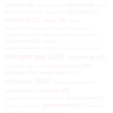
about me
(26)
challenge
(25)
Capture The Flag
(4)
CTF
(4)
non-fiction
(23)
habr
(7)
LLM
(5)
links
(3)
Morrowind
(3)
review
(137)
stepik
(30)
TES
(6)
youtube
(7)
the elder scrolls
(4)
Браузер
(4)
vibecoding
(3)
Роман за 30 дней
(8)
ЧАЭС
(4)
Чернобыль
(4)
годовщина
(4)
за 30 минут
(25)
игры
(8)
искусственный интеллект
(9)
итоги
(8)
как сделать
(6)
литература
(335)
мои стихи
(58)
нон-фикшен
(45)
музыка
(8)
нейросети
(5)
обучение
(25)
онлайн курсы
(17)
отзывы
(263)
повышение эффективности
(3)
поэзия
(58)
портреты
(31)
размышления
(16)
программирование
(6)
пятничное
(6)
рисование
(61)
сериалы
(6)
расширения браузеров
(3)
степик
(10)
фильмы
(7)
чтение
(5)