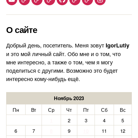
Youtube
Telegram
Stepik
Habr
Github
Samlib
Duolingo
Instagram
О сайте
Добрый день, посетитель. Меня зовут
IgorLutiy
и это мой личный сайт. Обо мне и о том, что
мне интересно, а также о том, чем я могу
поделиться с другими. Возможно это будет
интересно кому-нибудь ещё.
Ноябрь 2023
Пн
Вт
Ср
Чт
Пт
Сб
Вс
1
2
3
4
5
6
7
8
9
10
11
12