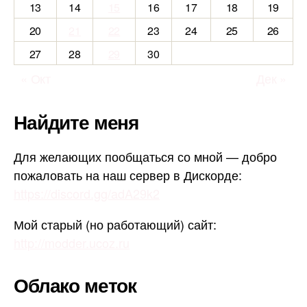
13
14
15
16
17
18
19
20
21
22
23
24
25
26
27
28
29
30
« Окт
Дек »
Найдите меня
Для желающих пообщаться со мной — добро
пожаловать на наш сервер в Дискорде:
https://discord.gg/adA29k2
Мой старый (но работающий) сайт:
http://modder.ucoz.ru
Облако меток