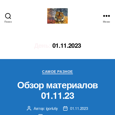
Поиск
Меню
IgorLutiy`s
Blog
День:
01.11.2023
Рубрики
САМОЕ РАЗНОЕ
Обзор материалов
01.11.23
Автор:
igorlutiy
01.11.2023
Автор
Дата
записи
записи