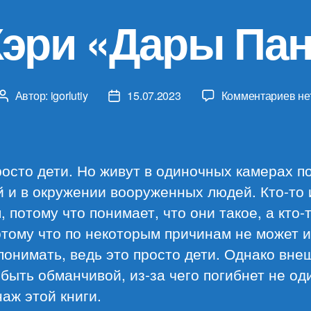
Кэри «Дары Па
к
Автор:
igorlutiy
15.07.2023
Комментариев
не
Автор
Дата
за
записи
записи
Ма
Кэ
«Д
осто дети. Но живут в одиночных камерах п
Па
 и в окружении вооруженных людей. Кто-то 
, потому что понимает, что они такое, а кто-
отому что по некоторым причинам не может 
понимать, ведь это просто дети. Однако вне
быть обманчивой, из-за чего погибнет не од
аж этой книги.