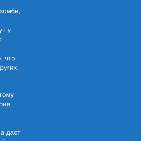
зомби,
ут у
т
, что
ругих,
этому
оне
на дает