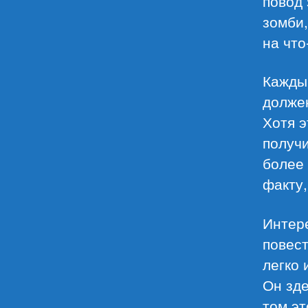
повод 
зомби
на что
Каждый
должен
Хотя э
получ
более 
факту
Интере
повест
легко 
Он зде
том эт