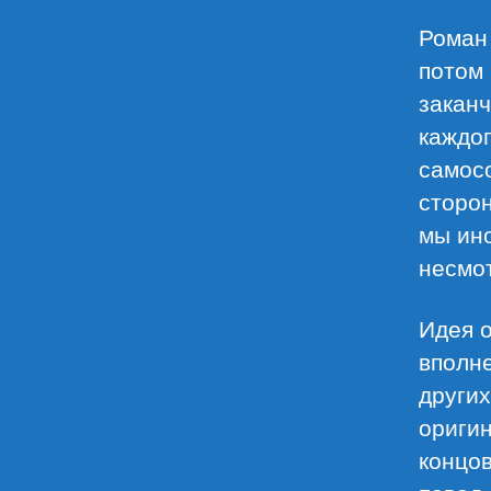
Роман 
потом 
заканч
каждог
самосо
сторон
мы ино
несмо
Идея о
вполн
других
оригин
концов