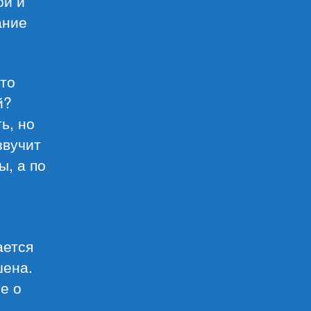
ой и
ание
-то
й?
ь, но
звучит
ы, а по
ается
шена.
е о