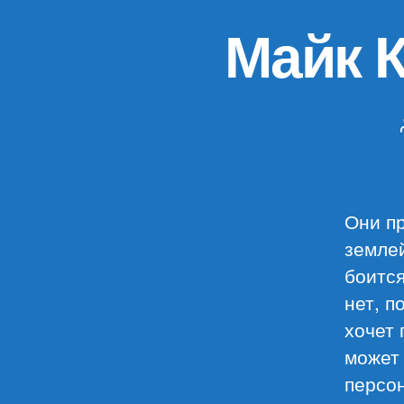
Майк 
Они пр
землей
боится
нет, п
хочет 
может 
персон