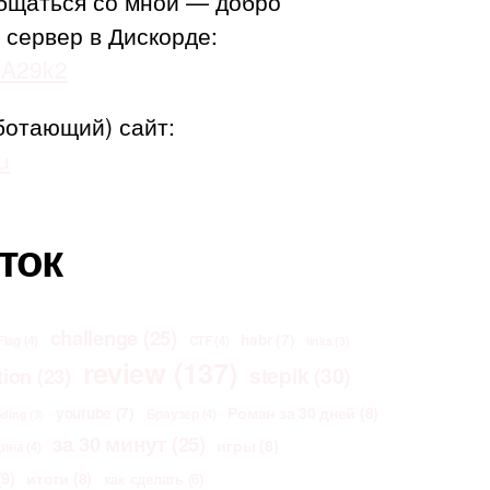
бщаться со мной — добро
 сервер в Дискорде:
adA29k2
ботающий) сайт:
u
ток
challenge
(25)
habr
(7)
Flag
(4)
CTF
(4)
links
(3)
review
(137)
stepik
(30)
tion
(23)
Роман за 30 дней
(8)
youtube
(7)
Браузер
(4)
oding
(3)
за 30 минут
(25)
игры
(8)
щина
(4)
9)
итоги
(8)
как сделать
(6)