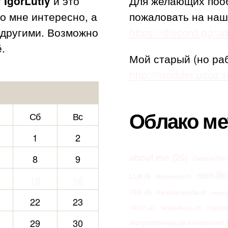
т
IgorLutiy
и это
Для желающих поо
то мне интересно, а
пожаловать на наш
с другими. Возможно
https://discord.gg/
.
Мой старый (но ра
http://modder.ucoz.r
Облако ме
Сб
Вс
1
2
about me
(26)
8
9
Capture The 
non-fic
LLM
(5)
Morrowind
(3)
15
16
TES
(6)
the elder scrolls
(4)
vibec
22
23
ЧАЭС
(4)
Чернобыль
(4)
годов
29
30
искусственный интеллект
(