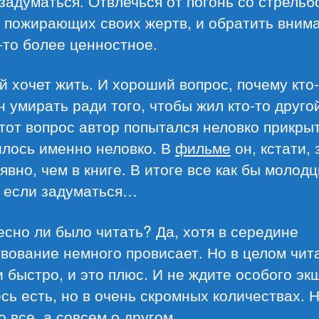
задуматься. Отвлечься от погонь со стрельб
, пожирающих своих жертв, и обратить вним
-то более ценностное.
 хочет жить. И хороший вопрос, почему кто
 умирать ради того, чтобы жил кто-то друго
тот вопрос автор попытался неловко прикрыт
илось именно неловко. В
фильме
он, кстати, 
явно, чем в книге. В итоге все как бы молодц
, если задуматься…
сно ли было читать? Да, хотя в середине
вование немного провисает. Но в целом чит
и быстро, и это плюс. И не ждите особого эк
сь есть, но в очень скромных количествах. Н
о все, а совсем о другом.