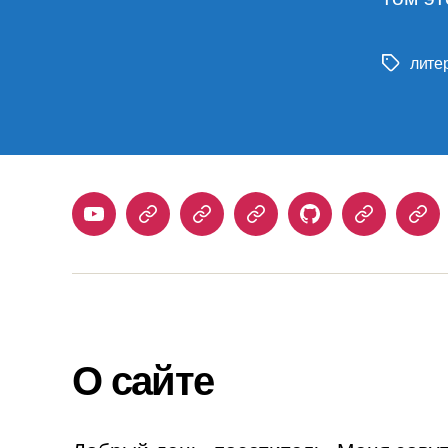
лите
Метки
Youtube
Telegram
Stepik
Habr
Github
Samlib
Duo
О сайте