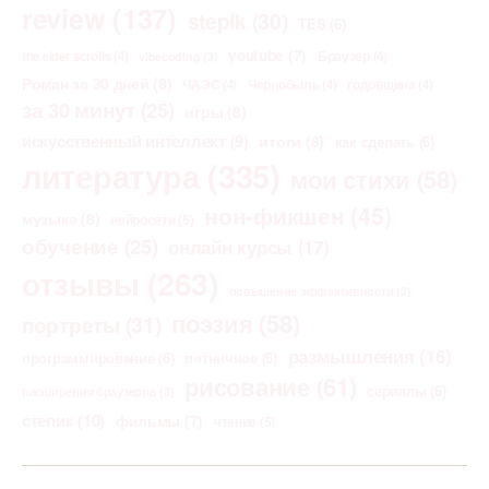
review
(137)
stepik
(30)
TES
(6)
youtube
(7)
the elder scrolls
(4)
Браузер
(4)
vibecoding
(3)
Роман за 30 дней
(8)
ЧАЭС
(4)
Чернобыль
(4)
годовщина
(4)
за 30 минут
(25)
игры
(8)
искусственный интеллект
(9)
итоги
(8)
как сделать
(6)
литература
(335)
мои стихи
(58)
нон-фикшен
(45)
музыка
(8)
нейросети
(5)
обучение
(25)
онлайн курсы
(17)
отзывы
(263)
повышение эффективности
(3)
поэзия
(58)
портреты
(31)
размышления
(16)
программирование
(6)
пятничное
(6)
рисование
(61)
сериалы
(6)
расширения браузеров
(3)
степик
(10)
фильмы
(7)
чтение
(5)