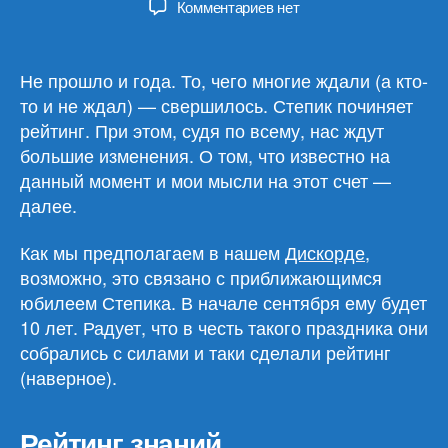
к
Комментариев
нет
записи
Обновление
рейтинга
Не прошло и года. То, чего многие ждали (а кто-
на
то и не ждал) — свершилось. Степик починяет
Степике
рейтинг. При этом, судя по всему, нас ждут
большие изменения. О том, что известно на
данный момент и мои мысли на этот счет —
далее.
Как мы предполагаем в нашем
Дискорде
,
возможно, это связано с приближающимся
юбилеем Степика. В начале сентября ему будет
10 лет. Радует, что в честь такого праздника они
собрались с силами и таки сделали рейтинг
(наверное).
Рейтинг знаний