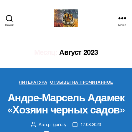
Поиск
Меню
IgorLutiy`s
Blog
Месяц:
Август 2023
Рубрики
ЛИТЕРАТУРА
ОТЗЫВЫ НА ПРОЧИТАННОЕ
Андре-Марсель Адамек
«Хозяин черных садов»
Автор:
igorlutiy
17.08.2023
Автор
Дата
записи
записи