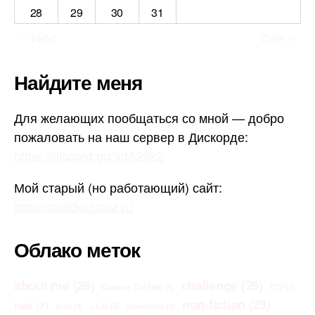
28
29
30
31
« Июл
Сен »
Найдите меня
Для желающих пообщаться со мной — добро
пожаловать на наш сервер в Дискорде:
https://discord.gg/adA29k2
Мой старый (но работающий) сайт:
http://modder.ucoz.ru
Облако меток
about me
(26)
challenge
(25)
Capture The Flag
(4)
CTF
(4)
non-fiction
(23)
habr
(7)
LLM
(5)
links
(3)
Morrowind
(3)