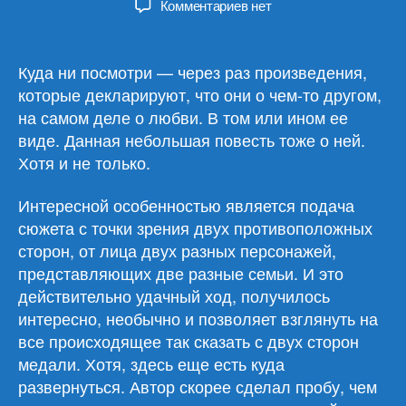
к
Комментариев
нет
записи
Андре-
Марсель
Куда ни посмотри — через раз произведения,
Адамек
которые декларируют, что они о чем-то другом,
«Хозяин
на самом деле о любви. В том или ином ее
черных
виде. Данная небольшая повесть тоже о ней.
садов»
Хотя и не только.
Интересной особенностью является подача
сюжета с точки зрения двух противоположных
сторон, от лица двух разных персонажей,
представляющих две разные семьи. И это
действительно удачный ход, получилось
интересно, необычно и позволяет взглянуть на
все происходящее так сказать с двух сторон
медали. Хотя, здесь еще есть куда
развернуться. Автор скорее сделал пробу, чем